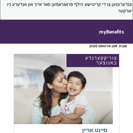
ענדערונגען צו די קריטישע הילף פראגראמען פאר אייך און אנדערע ניו
יארקער.
myBenefits
שבת, 8טן אויגוסט 2026
צוריקקערנדע
באנוצער
סיינט אריין