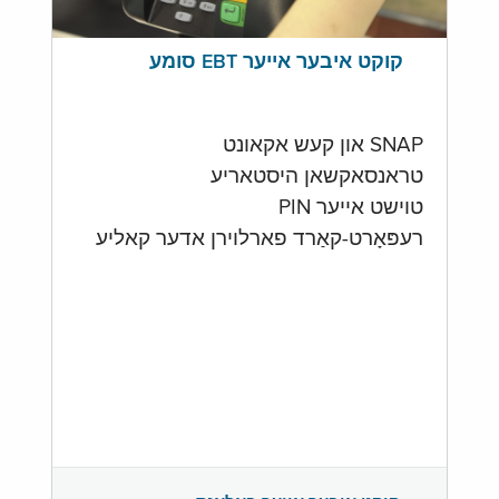
קוקט איבער אייער EBT סומע
SNAP און קעש אקאונט
טראנסאקשאן היסטאריע
טוישט אייער PIN
רעפּאָרט-קאַרד פארלוירן אדער קאליע