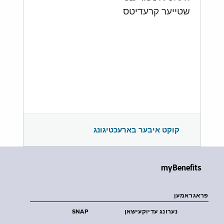
שטייער קרעדיטס
קוקט איבער בארעכטיגונג
myBenefits
פראגראמען
נערונג עדיוקעישאן
SNAP