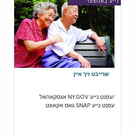
נייע באנוצער
שרייבט זיך איין
/עפנט נייע NY.GOV אגסקאהאל
עפנט נייע SNAP גאס אקאונט