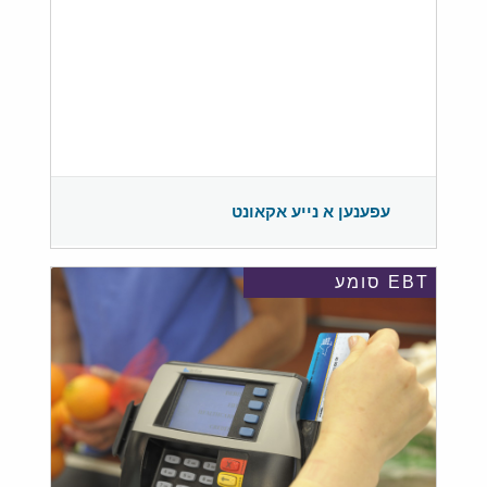
עפענען א נייע אקאונט
EBT סומע