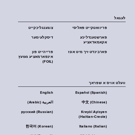
לעגאל
פּריוואטקייט פּאליסי
צוגענגליכקייט
פארשטענדליכע
דיסקלעימער
אקאמאדאציע
פארבינדט זיך מיט אונז
פרייהייט פון
אינפארמאציע געזעץ
(FOIL)
וועלט אויס א שפראך
English
Español (Spanish)
中文 (Chinese)
العربية (Arabic)
русский (Russian)
Kreyòl Ayisyen
(Haitian-Creole)
한국어 (Korean)
Italiano (Italian)