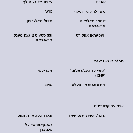
HEAP
צייטווייליגע הילף
טשיילד קעיר הילף
WIC
זומער מאלצייט
סקול מאלצייטן
פראגראם
וועטעראן אפעירס
SSI סטעיט צוגעקומענע
פראגראם
העלט אינשורענס
׳טשיילד העלט פּלוס׳
מעדיקעיד
(CHP)
NY סטעיט אוו העלט
EPIC
שטייער קרעדיטס
קינד/דעפענדענט קעיר
פארדינטע איינקונפט
נאנ-קאסטאדיעל
עלטערן