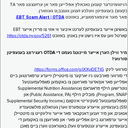
הויזגעזינדער קענען נאכאלץ אפּלייען פאר אן ערזעצונג פאר TA
(קעש) בענעפיטן וועלכע זענען געגנב;ט געווארן.
פאר מער אינפארמאציע, באזוכט
EBT Scam Alert | OTDA
.
באשיצן אייער בענעפיטן לערנט איבער ווי אזוי צו פרירן אייער EBT
קארטל ווען עס איז נישט אין באנוץ. באזוכט
https://otda.ny.gov/5261
.
מיר ווילן הערן אייער מיינונג! נעמט די OTDA רעגירונג בענעפיטן
סורוועי!
סורוועי לינק:
https://forms.office.com/g/iXXyiDETtG
.
די סורוועי פארבעט ניו יארקער צו מיטטיילן זייערע ערפארונגען ביים
אפּלייען פאר און/אדער פארזעצן צו באקומען סאָפּלעמענטעל
נוּטרישען הילף פראגראם (Supplemental Nutrition Assistance
Program, SNAP), פובליק הילף (Public Assistance, PA) און
סאָפּלעמענטעל סעקיוריטי אינקאָם (Supplemental Security Income,
SSI) בענעפיטן. אייערע ענטפערס ווערן געהאלטן פולשטענדיג
אנאנים, און מיר זענען דאנקבאר פאר אייער וויליגקייט צו מיטטיילן
אייער ערפארונג ביים אפּלייען פאר- און פארזעצן צו באקומען די
בענעפיטן. אייערע ענטפערס וועלן באטראכט ווערן ביים מאכן