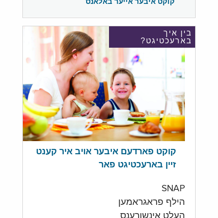
קוקט איבער אייער באלאנס
בין איך
בארעכטיגט?
קוקט פארדעם איבער אויב איר קענט
זיין בארעכטיגט פאר
SNAP
הילף פראגראמען
העלט אינשורענס