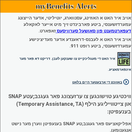
myBenefits Alerts
אויב איר האט א האוזינג, עסנווארג, יוטיליטי, אדער הייצונג
עמערדזשענסי, ביטע פארבינדט זיך מיט אייער לאקאלע
דעפארטמענט פון סאושעל סערוויסעס
זאפארט.
אויב איר האט א לעבנס-דראענדע אדער מעדיצינישע
עמערדזשענסי, ביטע רופט 911.
איר האט די מעגליכקייט צו שענקען לעבן. דריקט דא פאר מער
אינפארמאציע.
באזוכט די ארבעטער היים בלאט
וויכטיגע טוישונגען צו ערזעצונג פאר געגנב;עטע SNAP
און צייטווייליגע הילף (Temporary Assistance, TA)
בענעפיטן:
אפליקאציעס פאר געגנב;טע SNAP בענעפיטן ווערן מער נישט
אנגענומען.