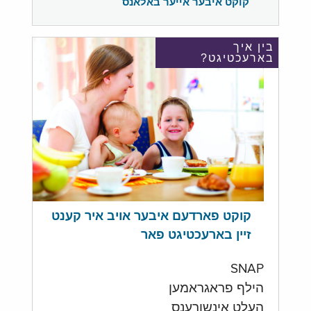
קוקט איבער אייער באלאנס
בין איך
בארעכטיגט?
קוקט פארדעם איבער אויב איר קענט
זיין בארעכטיגט פאר
SNAP
הילף פראגראמען
העלט אינשורענס