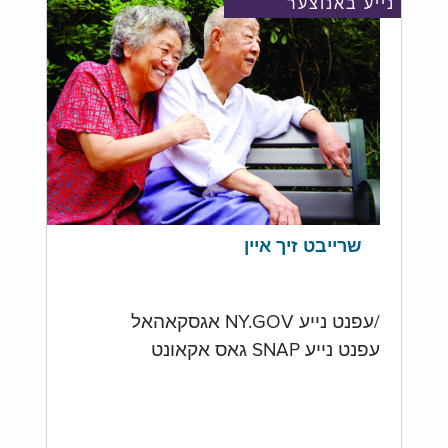
נייע באנוצער
שרייבט זיך איין
/עפנט נייע NY.GOV אגסקאהאל
עפנט נייע SNAP גאס אקאונט