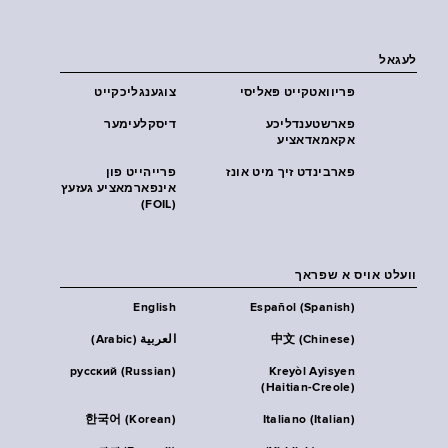
לעגאל
פּריוואטקייט פּאליסי
צוגענגליכקייט
פארשטענדליכע
דיסקלעימער
אקאמאדאציע
פארבינדט זיך מיט אונז
פרייהייט פון
אינפארמאציע געזעץ
(FOIL)
וועלט אויס א שפראך
English
Español (Spanish)
中文 (Chinese)
العربية (Arabic)
русский (Russian)
Kreyòl Ayisyen
(Haitian-Creole)
한국어 (Korean)
Italiano (Italian)