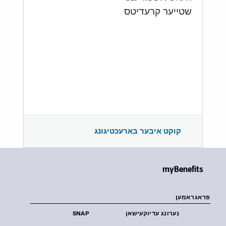
שטייער קרעדיטס
קוקט איבער בארעכטיגונג
myBenefits
פראגראמען
נערונג עדיוקעישאן
SNAP