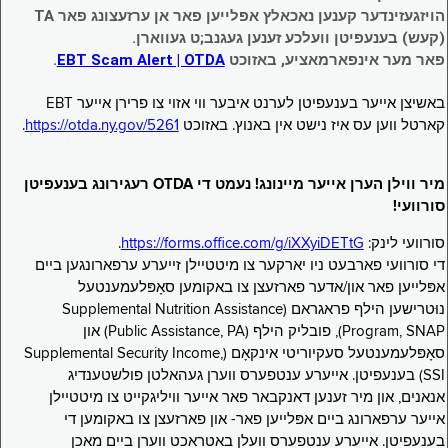
הויזגעזינדער קענען נאכאלץ אפּלייען פאר אן ערזעצונג פאר TA
(קעש) בענעפיטן וועלכע זענען געגנב;ט געווארן.
פאר מער אינפארמאציע, באזוכט
EBT Scam Alert | OTDA
.
באשיצן אייער בענעפיטן לערנט איבער ווי אזוי צו פרירן אייער EBT
קארטל ווען עס איז נישט אין באנוץ. באזוכט
https://otda.ny.gov/5261
.
מיר ווילן הערן אייער מיינונג! נעמט די OTDA רעגירונג בענעפיטן
סורוועי!
סורוועי לינק:
https://forms.office.com/g/iXXyiDETtG
.
די סורוועי פארבעט ניו יארקער צו מיטטיילן זייערע ערפארונגען ביים
אפּלייען פאר און/אדער פארזעצן צו באקומען סאָפּלעמענטעל
נוּטרישען הילף פראגראם (Supplemental Nutrition Assistance
Program, SNAP), פובליק הילף (Public Assistance, PA) און
סאָפּלעמענטעל סעקיוריטי אינקאָם (Supplemental Security Income,
SSI) בענעפיטן. אייערע ענטפערס ווערן געהאלטן פולשטענדיג
אנאנים, און מיר זענען דאנקבאר פאר אייער וויליגקייט צו מיטטיילן
אייער ערפארונג ביים אפּלייען פאר- און פארזעצן צו באקומען די
בענעפיטן. אייערע ענטפערס וועלן באטראכט ווערן ביים מאכן