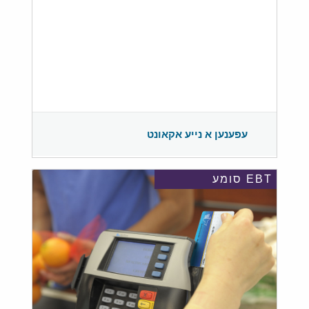
עפענען א נייע אקאונט
EBT סומע