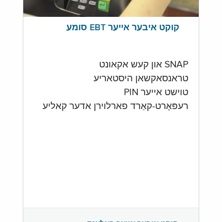
קוקט איבער אייער EBT סומע
SNAP און קעש אקאונט
טראנסאקשאן היסטאריע
טוישט אייער PIN
רעפּאָרט-קאַרד פארלוירן אדער קאליע