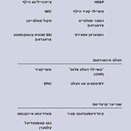
HEAP
צייטווייליגע הילף
טשיילד קעיר הילף
WIC
זומער מאלצייט
סקול מאלצייטן
פראגראם
וועטעראן אפעירס
SSI סטעיט צוגעקומענע
פראגראם
העלט אינשורענס
׳טשיילד העלט פּלוס׳
מעדיקעיד
(CHP)
NY סטעיט אוו העלט
EPIC
שטייער קרעדיטס
קינד/דעפענדענט קעיר
פארדינטע איינקונפט
נאנ-קאסטאדיעל
עלטערן