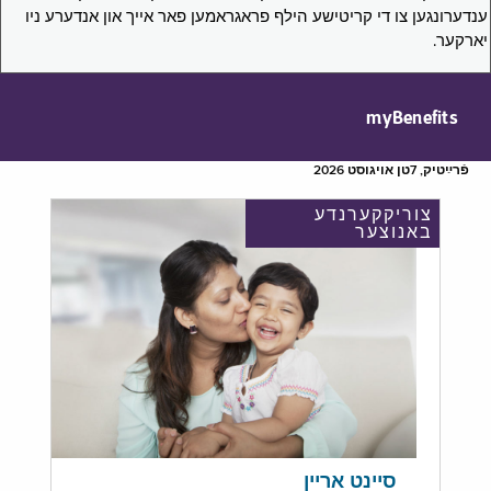
ענדערונגען צו די קריטישע הילף פראגראמען פאר אייך און אנדערע ניו
יארקער.
myBenefits
פֿרײַטיק, 7טן אויגוסט 2026
צוריקקערנדע
באנוצער
סיינט אריין