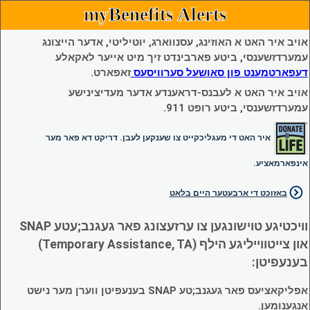
myBenefits Alerts
אויב איר האט א האוזינג, עסנווארג, יוטיליטי, אדער הייצונג
עמערדזשענסי, ביטע פארבינדט זיך מיט אייער לאקאלע
דעפארטמענט פון סאושעל סערוויסעס
זאפארט.
אויב איר האט א לעבנס-דראענדע אדער מעדיצינישע
עמערדזשענסי, ביטע רופט 911.
איר האט די מעגליכקייט צו שענקען לעבן. דריקט דא פאר מער
אינפארמאציע.
באזוכט די ארבעטער היים בלאט
וויכטיגע טוישונגען צו ערזעצונג פאר געגנב;עטע SNAP
און צייטווייליגע הילף (Temporary Assistance, TA)
בענעפיטן:
אפליקאציעס פאר געגנב;טע SNAP בענעפיטן ווערן מער נישט
אנגענומען.