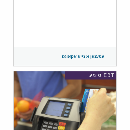
עפענען א נייע אקאונט
EBT סומע