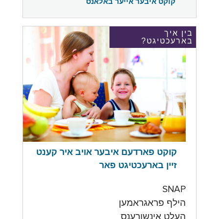
קוקט איבער אייער באלאנס
בין איך
בארעכטיגט?
קוקט פארדעם איבער אויב איר קענט
זיין בארעכטיגט פאר
SNAP
הילף פראגראמען
העלט אינשורענס