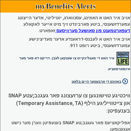
myBenefits Alerts
אויב איר האט א האוזינג, עסנווארג, יוטיליטי, אדער הייצונג
עמערדזשענסי, ביטע פארבינדט זיך מיט אייער לאקאלע
דעפארטמענט פון סאושעל סערוויסעס
זאפארט.
אויב איר האט א לעבנס-דראענדע אדער מעדיצינישע
עמערדזשענסי, ביטע רופט 911.
איר האט די מעגליכקייט צו שענקען לעבן. דריקט דא פאר מער
אינפארמאציע.
באזוכט די ארבעטער היים בלאט
וויכטיגע טוישונגען צו ערזעצונג פאר געגנב;עטע SNAP
און צייטווייליגע הילף (Temporary Assistance, TA)
בענעפיטן:
אפליקאציעס פאר געגנב;טע SNAP בענעפיטן ווערן מער נישט
אנגענומען.