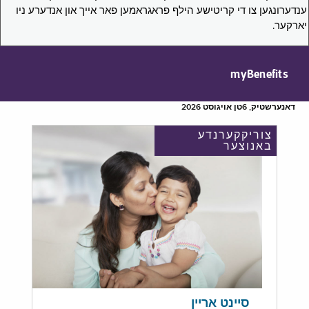
ענדערונגען צו די קריטישע הילף פראגראמען פאר אייך און אנדערע ניו
יארקער.
myBenefits
דאנערשטיק, 6טן אויגוסט 2026
צוריקקערנדע
באנוצער
סיינט אריין