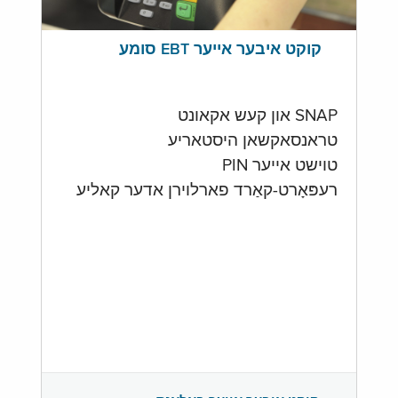
קוקט איבער אייער EBT סומע
SNAP און קעש אקאונט
טראנסאקשאן היסטאריע
טוישט אייער PIN
רעפּאָרט-קאַרד פארלוירן אדער קאליע