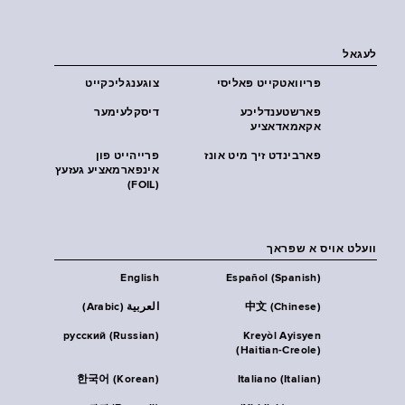
לעגאל
פּריוואטקייט פּאליסי
צוגענגליכקייט
פארשטענדליכע
דיסקלעימער
אקאמאדאציע
פארבינדט זיך מיט אונז
פרייהייט פון
אינפארמאציע געזעץ
(FOIL)
וועלט אויס א שפראך
English
Español (Spanish)
中文 (Chinese)
العربية (Arabic)
русский (Russian)
Kreyòl Ayisyen
(Haitian-Creole)
한국어 (Korean)
Italiano (Italian)