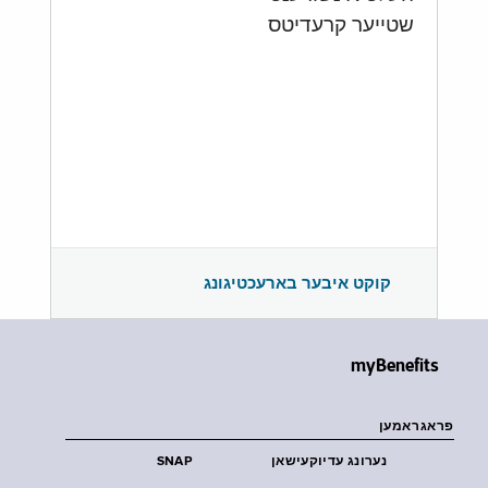
שטייער קרעדיטס
קוקט איבער בארעכטיגונג
myBenefits
פראגראמען
נערונג עדיוקעישאן
SNAP