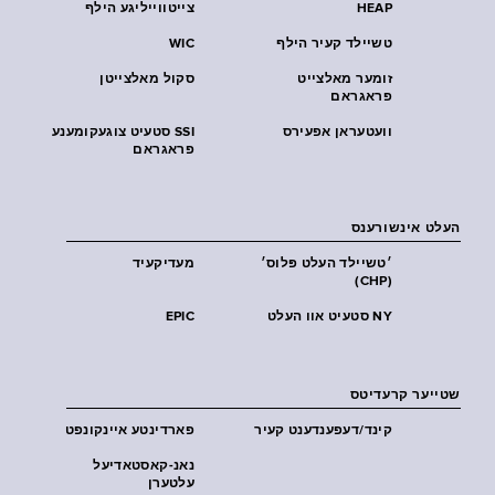
HEAP
צייטווייליגע הילף
טשיילד קעיר הילף
WIC
זומער מאלצייט
סקול מאלצייטן
פראגראם
וועטעראן אפעירס
SSI סטעיט צוגעקומענע
פראגראם
העלט אינשורענס
׳טשיילד העלט פּלוס׳
מעדיקעיד
(CHP)
NY סטעיט אוו העלט
EPIC
שטייער קרעדיטס
קינד/דעפענדענט קעיר
פארדינטע איינקונפט
נאנ-קאסטאדיעל
עלטערן