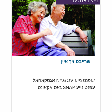
נייע באנוצער
שרייבט זיך איין
/עפנט נייע NY.GOV אגסקאהאל
עפנט נייע SNAP גאס אקאונט