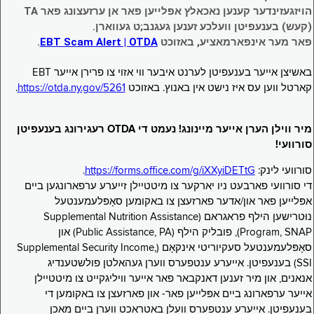
הויזגעזינדער קענען נאכאלץ אפּלייען פאר אן ערזעצונג פאר TA
(קעש) בענעפיטן וועלכע זענען געגנב;ט געווארן.
פאר מער אינפארמאציע, באזוכט
EBT Scam Alert | OTDA
.
באשיצן אייער בענעפיטן לערנט איבער ווי אזוי צו פרירן אייער EBT
קארטל ווען עס איז נישט אין באנוץ. באזוכט
https://otda.ny.gov/5261
.
מיר ווילן הערן אייער מיינונג! נעמט די OTDA רעגירונג בענעפיטן
סורוועי!
סורוועי לינק:
https://forms.office.com/g/iXXyiDETtG
.
די סורוועי פארבעט ניו יארקער צו מיטטיילן זייערע ערפארונגען ביים
אפּלייען פאר און/אדער פארזעצן צו באקומען סאָפּלעמענטעל
נוּטרישען הילף פראגראם (Supplemental Nutrition Assistance
Program, SNAP), פובליק הילף (Public Assistance, PA) און
סאָפּלעמענטעל סעקיוריטי אינקאָם (Supplemental Security Income,
SSI) בענעפיטן. אייערע ענטפערס ווערן געהאלטן פולשטענדיג
אנאנים, און מיר זענען דאנקבאר פאר אייער וויליגקייט צו מיטטיילן
אייער ערפארונג ביים אפּלייען פאר- און פארזעצן צו באקומען די
בענעפיטן. אייערע ענטפערס וועלן באטראכט ווערן ביים מאכן