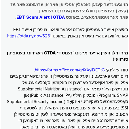
הויזגעזינדער קענען נאכאלץ אפּלייען פאר אן ערזעצונג פאר TA
(קעש) בענעפיטן וועלכע זענען געגנב;ט געווארן.
פאר מער אינפארמאציע, באזוכט
EBT Scam Alert | OTDA
.
באשיצן אייער בענעפיטן לערנט איבער ווי אזוי צו פרירן אייער EBT
קארטל ווען עס איז נישט אין באנוץ. באזוכט
https://otda.ny.gov/5261
.
מיר ווילן הערן אייער מיינונג! נעמט די OTDA רעגירונג בענעפיטן
סורוועי!
סורוועי לינק:
https://forms.office.com/g/iXXyiDETtG
.
די סורוועי פארבעט ניו יארקער צו מיטטיילן זייערע ערפארונגען ביים
אפּלייען פאר און/אדער פארזעצן צו באקומען סאָפּלעמענטעל
נוּטרישען הילף פראגראם (Supplemental Nutrition Assistance
Program, SNAP), פובליק הילף (Public Assistance, PA) און
סאָפּלעמענטעל סעקיוריטי אינקאָם (Supplemental Security Income,
SSI) בענעפיטן. אייערע ענטפערס ווערן געהאלטן פולשטענדיג
אנאנים, און מיר זענען דאנקבאר פאר אייער וויליגקייט צו מיטטיילן
אייער ערפארונג ביים אפּלייען פאר- און פארזעצן צו באקומען די
בענעפיטן. אייערע ענטפערס וועלן באטראכט ווערן ביים מאכן