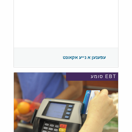
עפענען א נייע אקאונט
EBT סומע