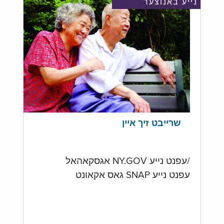
נייע באנוצער
שרייבט זיך איין
/עפנט נייע NY.GOV אגסקאהאל
עפנט נייע SNAP גאס אקאונט