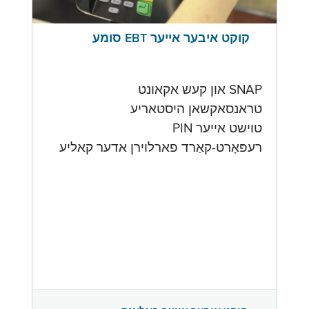
קוקט איבער אייער EBT סומע
SNAP און קעש אקאונט
טראנסאקשאן היסטאריע
טוישט אייער PIN
רעפּאָרט-קאַרד פארלוירן אדער קאליע