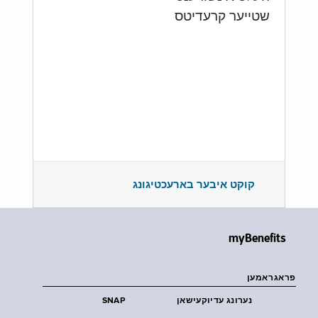
שטייער קרעדיטס
קוקט איבער בארעכטיגונג
myBenefits
פראגראמען
נערונג עדיוקעישאן
SNAP