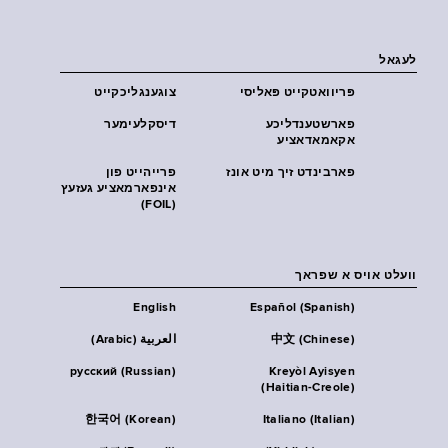
לעגאל
פּריוואטקייט פּאליסי
צוגענגליכקייט
פארשטענדליכע
דיסקלעימער
אקאמאדאציע
פארבינדט זיך מיט אונז
פרייהייט פון
אינפארמאציע געזעץ
(FOIL)
וועלט אויס א שפראך
English
Español (Spanish)
中文 (Chinese)
العربية (Arabic)
русский (Russian)
Kreyòl Ayisyen
(Haitian-Creole)
한국어 (Korean)
Italiano (Italian)