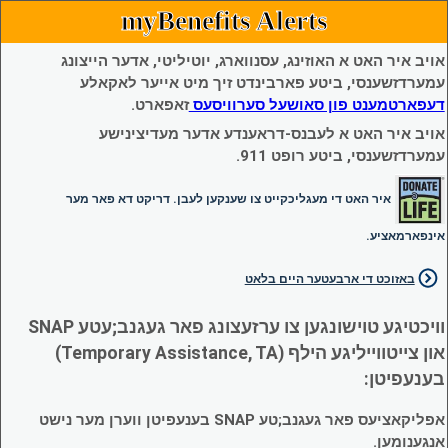
myBenefits Alerts
אויב איר האט א האוזינג, עסנווארג, יוטיליטי, אדער הייצונג
עמערדזשענסי, ביטע פארבינדט זיך מיט אייער לאקאלע
דעפארטמענט פון סאושעל סערוויסעס
זאפארט.
אויב איר האט א לעבנס-דראענדע אדער מעדיצינישע
עמערדזשענסי, ביטע רופט 911.
איר האט די מעגליכקייט צו שענקען לעבן. דריקט דא פאר מער
אינפארמאציע.
באזוכט די ארבעטער היים בלאט
וויכטיגע טוישונגען צו ערזעצונג פאר געגנב;עטע SNAP
און צייטווייליגע הילף (Temporary Assistance, TA)
בענעפיטן:
אפליקאציעס פאר געגנב;טע SNAP בענעפיטן ווערן מער נישט
אנגענומען.