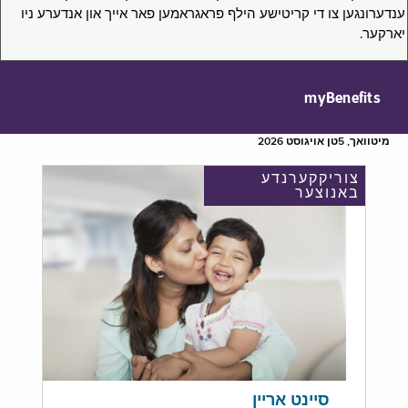
ענדערונגען צו די קריטישע הילף פראגראמען פאר אייך און אנדערע ניו
יארקער.
myBenefits
מיטוואך, 5טן אויגוסט 2026
צוריקקערנדע
באנוצער
סיינט אריין