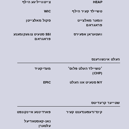
HEAP
צייטווייליגע הילף
טשיילד קעיר הילף
WIC
זומער מאלצייט
סקול מאלצייטן
פראגראם
וועטעראן אפעירס
SSI סטעיט צוגעקומענע
פראגראם
העלט אינשורענס
׳טשיילד העלט פּלוס׳
מעדיקעיד
(CHP)
NY סטעיט אוו העלט
EPIC
שטייער קרעדיטס
קינד/דעפענדענט קעיר
פארדינטע איינקונפט
נאנ-קאסטאדיעל
עלטערן