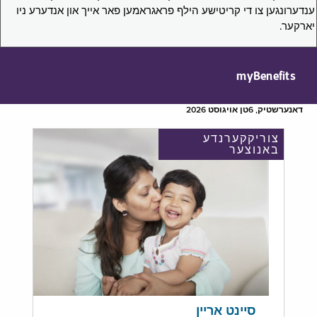
ענדערונגען צו די קריטישע הילף פראגראמען פאר אייך און אנדערע ניו
יארקער.
myBenefits
דאנערשטיק, 6טן אויגוסט 2026
צוריקקערנדע
באנוצער
סיינט אריין