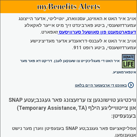
myBenefits Alerts
אויב איר האט א האוזינג, עסנווארג, יוטיליטי, אדער הייצונג
עמערדזשענסי, ביטע פארבינדט זיך מיט אייער לאקאלע
דעפארטמענט פון סאושעל סערוויסעס
זאפארט.
אויב איר האט א לעבנס-דראענדע אדער מעדיצינישע
עמערדזשענסי, ביטע רופט 911.
איר האט די מעגליכקייט צו שענקען לעבן. דריקט דא פאר מער
אינפארמאציע.
באזוכט די ארבעטער היים בלאט
וויכטיגע טוישונגען צו ערזעצונג פאר געגנב;עטע SNAP
און צייטווייליגע הילף (Temporary Assistance, TA)
בענעפיטן:
אפליקאציעס פאר געגנב;טע SNAP בענעפיטן ווערן מער נישט
אנגענומען.