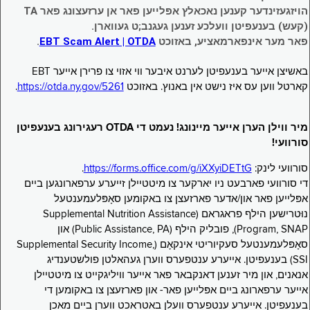
הויזגעזינדער קענען נאכאלץ אפּלייען פאר אן ערזעצונג פאר TA
(קעש) בענעפיטן וועלכע זענען געגנב;ט געווארן.
פאר מער אינפארמאציע, באזוכט
EBT Scam Alert | OTDA
.
באשיצן אייער בענעפיטן לערנט איבער ווי אזוי צו פרירן אייער EBT
קארטל ווען עס איז נישט אין באנוץ. באזוכט
https://otda.ny.gov/5261
.
מיר ווילן הערן אייער מיינונג! נעמט די OTDA רעגירונג בענעפיטן
סורוועי!
סורוועי לינק:
https://forms.office.com/g/iXXyiDETtG
.
די סורוועי פארבעט ניו יארקער צו מיטטיילן זייערע ערפארונגען ביים
אפּלייען פאר און/אדער פארזעצן צו באקומען סאָפּלעמענטעל
נוּטרישען הילף פראגראם (Supplemental Nutrition Assistance
Program, SNAP), פובליק הילף (Public Assistance, PA) און
סאָפּלעמענטעל סעקיוריטי אינקאָם (Supplemental Security Income,
SSI) בענעפיטן. אייערע ענטפערס ווערן געהאלטן פולשטענדיג
אנאנים, און מיר זענען דאנקבאר פאר אייער וויליגקייט צו מיטטיילן
אייער ערפארונג ביים אפּלייען פאר- און פארזעצן צו באקומען די
בענעפיטן. אייערע ענטפערס וועלן באטראכט ווערן ביים מאכן