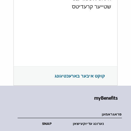
שטייער קרעדיטס
קוקט איבער בארעכטיגונג
myBenefits
פראגראמען
נערונג עדיוקעישאן
SNAP