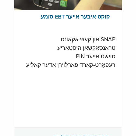
קוקט איבער אייער EBT סומע
SNAP און קעש אקאונט
טראנסאקשאן היסטאריע
טוישט אייער PIN
רעפּאָרט-קאַרד פארלוירן אדער קאליע