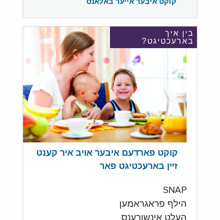
קוקט איבער אייער באלאנס
בין איך
בארעכטיגט?
קוקט פארדעם איבער אויב איר קענט
זיין בארעכטיגט פאר
SNAP
הילף פראגראמען
העלט אינשורענס