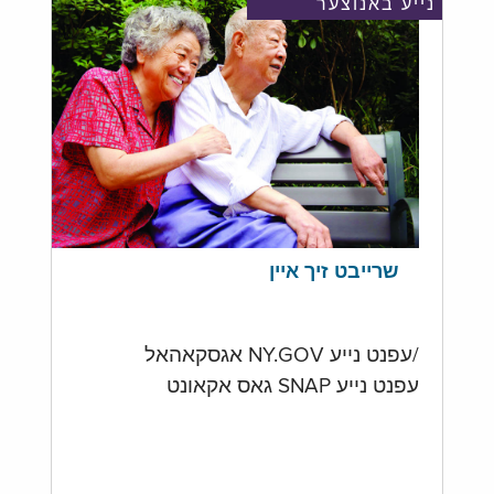
נייע באנוצער
שרייבט זיך איין
/עפנט נייע NY.GOV אגסקאהאל
עפנט נייע SNAP גאס אקאונט