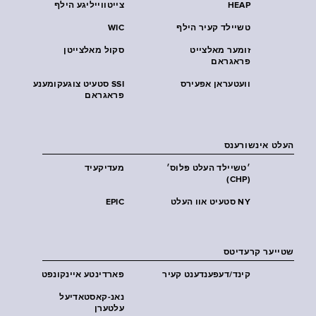
HEAP
צייטווייליגע הילף
טשיילד קעיר הילף
WIC
זומער מאלצייט
סקול מאלצייטן
פראגראם
וועטעראן אפעירס
SSI סטעיט צוגעקומענע
פראגראם
העלט אינשורענס
׳טשיילד העלט פּלוס׳
מעדיקעיד
(CHP)
NY סטעיט אוו העלט
EPIC
שטייער קרעדיטס
קינד/דעפענדענט קעיר
פארדינטע איינקונפט
נאנ-קאסטאדיעל
עלטערן