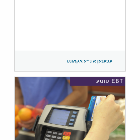
עפענען א נייע אקאונט
EBT סומע