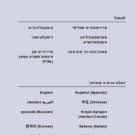
לעגאל
פּריוואטקייט פּאליסי
צוגענגליכקייט
פארשטענדליכע
דיסקלעימער
אקאמאדאציע
פארבינדט זיך מיט אונז
פרייהייט פון
אינפארמאציע געזעץ
(FOIL)
וועלט אויס א שפראך
English
Español (Spanish)
中文 (Chinese)
العربية (Arabic)
русский (Russian)
Kreyòl Ayisyen
(Haitian-Creole)
한국어 (Korean)
Italiano (Italian)