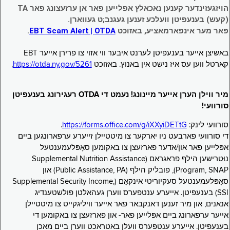
הויזגעזינדער קענען נאכאלץ אפּלייען פאר אן ערזעצונג פאר TA
(קעש) בענעפיטן וועלכע זענען געגנב;ט געווארן.
פאר מער אינפארמאציע, באזוכט
EBT Scam Alert | OTDA
.
באשיצן אייער בענעפיטן לערנט איבער ווי אזוי צו פרירן אייער EBT
קארטל ווען עס איז נישט אין באנוץ. באזוכט
https://otda.ny.gov/5261
.
מיר ווילן הערן אייער מיינונג! נעמט די OTDA רעגירונג בענעפיטן
סורוועי!
סורוועי לינק:
https://forms.office.com/g/iXXyiDETtG
.
די סורוועי פארבעט ניו יארקער צו מיטטיילן זייערע ערפארונגען ביים
אפּלייען פאר און/אדער פארזעצן צו באקומען סאָפּלעמענטעל
נוּטרישען הילף פראגראם (Supplemental Nutrition Assistance
Program, SNAP), פובליק הילף (Public Assistance, PA) און
סאָפּלעמענטעל סעקיוריטי אינקאָם (Supplemental Security Income,
SSI) בענעפיטן. אייערע ענטפערס ווערן געהאלטן פולשטענדיג
אנאנים, און מיר זענען דאנקבאר פאר אייער וויליגקייט צו מיטטיילן
אייער ערפארונג ביים אפּלייען פאר- און פארזעצן צו באקומען די
בענעפיטן. אייערע ענטפערס וועלן באטראכט ווערן ביים מאכן