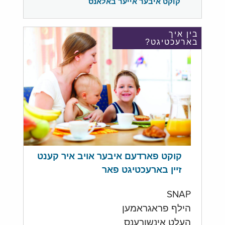
קוקט איבער אייער באלאנס
בין איך
בארעכטיגט?
קוקט פארדעם איבער אויב איר קענט
זיין בארעכטיגט פאר
SNAP
הילף פראגראמען
העלט אינשורענס