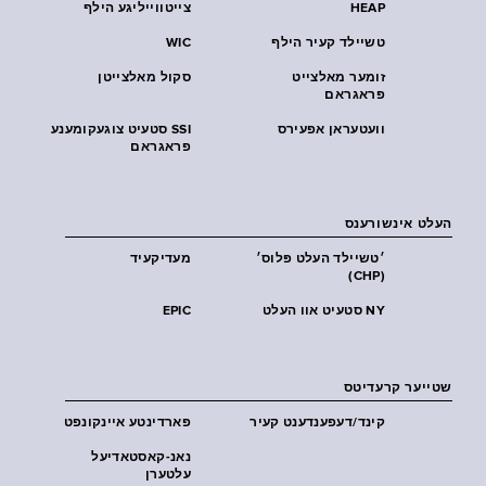
HEAP
צייטווייליגע הילף
טשיילד קעיר הילף
WIC
זומער מאלצייט
סקול מאלצייטן
פראגראם
וועטעראן אפעירס
SSI סטעיט צוגעקומענע
פראגראם
העלט אינשורענס
׳טשיילד העלט פּלוס׳
מעדיקעיד
(CHP)
NY סטעיט אוו העלט
EPIC
שטייער קרעדיטס
קינד/דעפענדענט קעיר
פארדינטע איינקונפט
נאנ-קאסטאדיעל
עלטערן