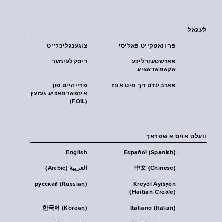
לעגאל
פּריוואטקייט פּאליסי
צוגענגליכקייט
פארשטענדליכע
דיסקלעימער
אקאמאדאציע
פארבינדט זיך מיט אונז
פרייהייט פון
אינפארמאציע געזעץ
(FOIL)
וועלט אויס א שפראך
English
Español (Spanish)
中文 (Chinese)
العربية (Arabic)
русский (Russian)
Kreyòl Ayisyen
(Haitian-Creole)
한국어 (Korean)
Italiano (Italian)