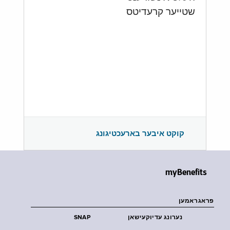
שטייער קרעדיטס
קוקט איבער בארעכטיגונג
myBenefits
פראגראמען
נערונג עדיוקעישאן
SNAP