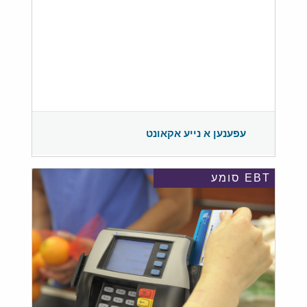
עפענען א נייע אקאונט
EBT סומע