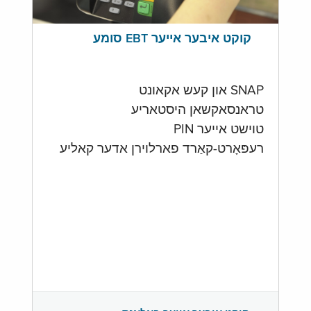
קוקט איבער אייער EBT סומע
SNAP און קעש אקאונט
טראנסאקשאן היסטאריע
טוישט אייער PIN
רעפּאָרט-קאַרד פארלוירן אדער קאליע