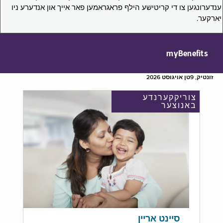
ענדערונגען צו די קריטישע הילף פראגראמען פאר אייך און אנדערע ניו
יארקער.
myBenefits
זונטיק, 9טן אויגוסט 2026
צוריקקערנדע
באנוצער
סיינט אריין