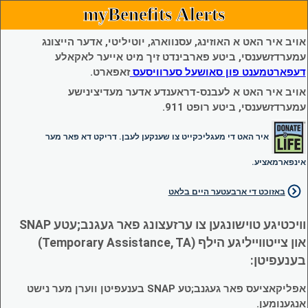
myBenefits Alerts
אויב איר האט א האוזינג, עסנווארג, יוטיליטי, אדער הייצונג
עמערדזשענסי, ביטע פארבינדט זיך מיט אייער לאקאלע
דעפארטמענט פון סאושעל סערוויסעס
זאפארט.
אויב איר האט א לעבנס-דראענדע אדער מעדיצינישע
עמערדזשענסי, ביטע רופט 911.
איר האט די מעגליכקייט צו שענקען לעבן. דריקט דא פאר מער
אינפארמאציע.
באזוכט די ארבעטער היים בלאט
וויכטיגע טוישונגען צו ערזעצונג פאר געגנב;עטע SNAP
און צייטווייליגע הילף (Temporary Assistance, TA)
בענעפיטן:
אפליקאציעס פאר געגנב;טע SNAP בענעפיטן ווערן מער נישט
אנגענומען.