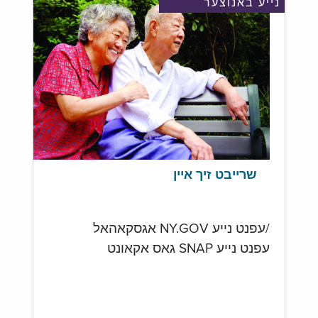
נייע באנוצער
שרייבט זיך איין
/עפנט נייע NY.GOV אגסקאהאל
עפנט נייע SNAP גאס אקאונט