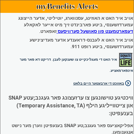
myBenefits Alerts
אויב איר האט א האוזינג, עסנווארג, יוטיליטי, אדער הייצונג
עמערדזשענסי, ביטע פארבינדט זיך מיט אייער לאקאלע
דעפארטמענט פון סאושעל סערוויסעס
זאפארט.
אויב איר האט א לעבנס-דראענדע אדער מעדיצינישע
עמערדזשענסי, ביטע רופט 911.
איר האט די מעגליכקייט צו שענקען לעבן. דריקט דא פאר מער
אינפארמאציע.
באזוכט די ארבעטער היים בלאט
וויכטיגע טוישונגען צו ערזעצונג פאר געגנב;עטע SNAP
און צייטווייליגע הילף (Temporary Assistance, TA)
בענעפיטן:
אפליקאציעס פאר געגנב;טע SNAP בענעפיטן ווערן מער נישט
אנגענומען.