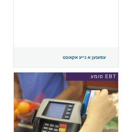
עפענען א נייע אקאונט
EBT סומע