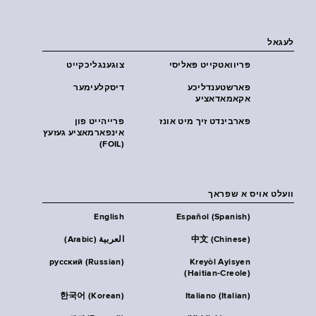
לעגאל
פּריוואטקייט פּאליסי
צוגענגליכקייט
פארשטענדליכע
דיסקלעימער
אקאמאדאציע
פארבינדט זיך מיט אונז
פרייהייט פון
אינפארמאציע געזעץ
(FOIL)
וועלט אויס א שפראך
English
Español (Spanish)
中文 (Chinese)
العربية (Arabic)
русский (Russian)
Kreyòl Ayisyen
(Haitian-Creole)
한국어 (Korean)
Italiano (Italian)