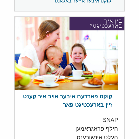
קוקט איבער אייער באלאנס
בין איך
בארעכטיגט?
קוקט פארדעם איבער אויב איר קענט
זיין בארעכטיגט פאר
SNAP
הילף פראגראמען
העלט אינשורענס