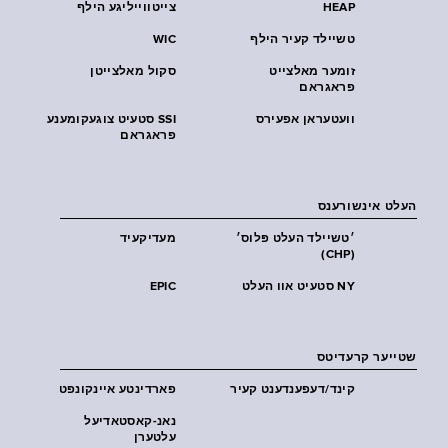
HEAP
צייטווייליגע הילף
טשיילד קעיר הילף
WIC
זומער מאלצייט
סקול מאלצייטן
פראגראם
וועטעראן אפעירס
SSI סטעיט צוגעקומענע
פראגראם
העלט אינשורענס
׳טשיילד העלט פּלוס׳
מעדיקעיד
(CHP)
NY סטעיט אוו העלט
EPIC
שטייער קרעדיטס
קינד/דעפענדענט קעיר
פארדינטע איינקונפט
נאנ-קאסטאדיעל
עלטערן