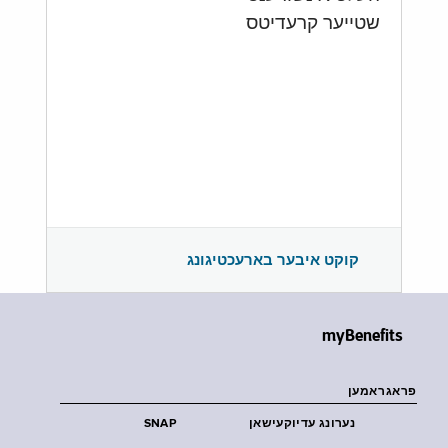
שטייער קרעדיטס
קוקט איבער בארעכטיגונג
myBenefits
פראגראמען
נערונג עדיוקעישאן
SNAP