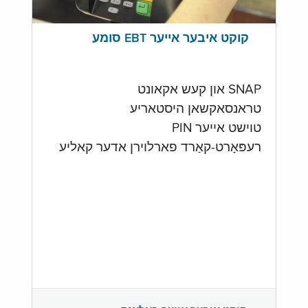
קוקט איבער אייער EBT סומע
SNAP און קעש אקאונט
טראנסאקשאן היסטאריע
טוישט אייער PIN
רעפּאָרט-קאַרד פארלוירן אדער קאליע