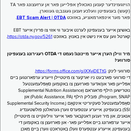
הויזגעזינדער קענען נאכאלץ אפּלייען פאר אן ערזעצונג פאר TA
(קעש) בענעפיטן וועלכע זענען געגנב;ט געווארן.
פאר מער אינפארמאציע, באזוכט
EBT Scam Alert | OTDA
.
באשיצן אייער בענעפיטן לערנט איבער ווי אזוי צו פרירן אייער EBT
קארטל ווען עס איז נישט אין באנוץ. באזוכט
https://otda.ny.gov/5261
.
מיר ווילן הערן אייער מיינונג! נעמט די OTDA רעגירונג בענעפיטן
סורוועי!
סורוועי לינק:
https://forms.office.com/g/iXXyiDETtG
.
די סורוועי פארבעט ניו יארקער צו מיטטיילן זייערע ערפארונגען ביים
אפּלייען פאר און/אדער פארזעצן צו באקומען סאָפּלעמענטעל
נוּטרישען הילף פראגראם (Supplemental Nutrition Assistance
Program, SNAP), פובליק הילף (Public Assistance, PA) און
סאָפּלעמענטעל סעקיוריטי אינקאָם (Supplemental Security Income,
SSI) בענעפיטן. אייערע ענטפערס ווערן געהאלטן פולשטענדיג
אנאנים, און מיר זענען דאנקבאר פאר אייער וויליגקייט צו מיטטיילן
אייער ערפארונג ביים אפּלייען פאר- און פארזעצן צו באקומען די
בענעפיטן. אייערע ענטפערס וועלן באטראכט ווערן ביים מאכן