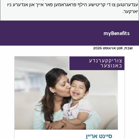
ענדערונגען צו די קריטישע הילף פראגראמען פאר אייך און אנדערע ניו
יארקער.
myBenefits
שבת, 8טן אויגוסט 2026
צוריקקערנדע
באנוצער
סיינט אריין