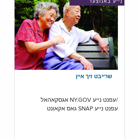
נייע באנוצער
שרייבט זיך איין
/עפנט נייע NY.GOV אגסקאהאל
עפנט נייע SNAP גאס אקאונט