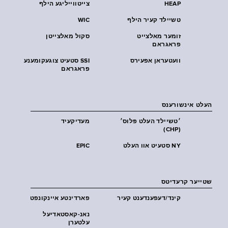
HEAP
צייטווייליגע הילף
טשיילד קעיר הילף
WIC
זומער מאלצייט
סקול מאלצייטן
פראגראם
וועטעראן אפעירס
SSI סטעיט צוגעקומענע
פראגראם
העלט אינשורענס
׳טשיילד העלט פּלוס׳
מעדיקעיד
(CHP)
NY סטעיט אוו העלט
EPIC
שטייער קרעדיטס
קינד/דעפענדענט קעיר
פארדינטע איינקונפט
נאנ-קאסטאדיעל
עלטערן