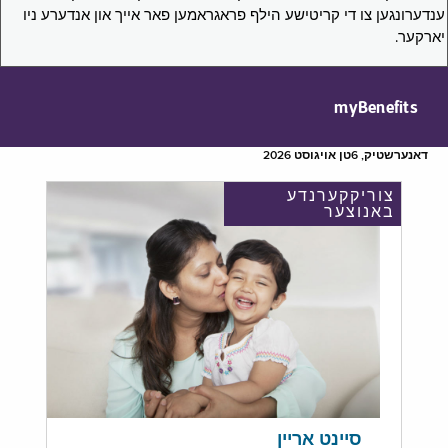
ענדערונגען צו די קריטישע הילף פראגראמען פאר אייך און אנדערע ניו
יארקער.
myBenefits
דאנערשטיק, 6טן אויגוסט 2026
צוריקקערנדע
באנוצער
סיינט אריין