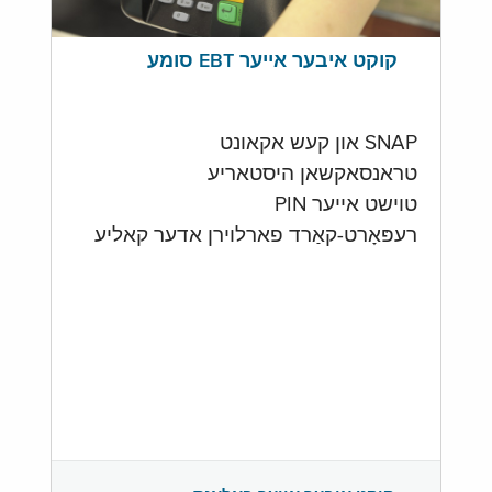
קוקט איבער אייער EBT סומע
SNAP און קעש אקאונט
טראנסאקשאן היסטאריע
טוישט אייער PIN
רעפּאָרט-קאַרד פארלוירן אדער קאליע