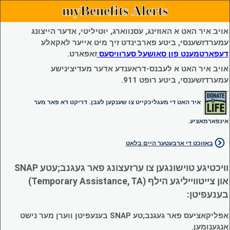
myBenefits Alerts
אויב איר האט א האוזינג, עסנווארג, יוטיליטי, אדער הייצונג
עמערדזשענסי, ביטע פארבינדט זיך מיט אייער לאקאלע
דעפארטמענט פון סאושעל סערוויסעס
זאפארט.
אויב איר האט א לעבנס-דראענדע אדער מעדיצינישע
עמערדזשענסי, ביטע רופט 911.
איר האט די מעגליכקייט צו שענקען לעבן. דריקט דא פאר מער
אינפארמאציע.
באזוכט די ארבעטער היים בלאט
וויכטיגע טוישונגען צו ערזעצונג פאר געגנב;עטע SNAP
און צייטווייליגע הילף (Temporary Assistance, TA)
בענעפיטן:
אפליקאציעס פאר געגנב;טע SNAP בענעפיטן ווערן מער נישט
אנגענומען.