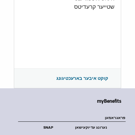
שטייער קרעדיטס
קוקט איבער בארעכטיגונג
myBenefits
פראגראמען
נערונג עדיוקעישאן
SNAP