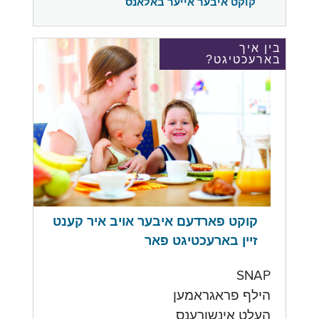
קוקט איבער אייער באלאנס
בין איך
בארעכטיגט?
קוקט פארדעם איבער אויב איר קענט
זיין בארעכטיגט פאר
SNAP
הילף פראגראמען
העלט אינשורענס