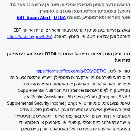
הויזגעזינדער קענען נאכאלץ אפּלייען פאר אן ערזעצונג פאר TA
(קעש) בענעפיטן וועלכע זענען געגנב;ט געווארן.
פאר מער אינפארמאציע, באזוכט
EBT Scam Alert | OTDA
.
באשיצן אייער בענעפיטן לערנט איבער ווי אזוי צו פרירן אייער EBT
קארטל ווען עס איז נישט אין באנוץ. באזוכט
https://otda.ny.gov/5261
.
מיר ווילן הערן אייער מיינונג! נעמט די OTDA רעגירונג בענעפיטן
סורוועי!
סורוועי לינק:
https://forms.office.com/g/iXXyiDETtG
.
די סורוועי פארבעט ניו יארקער צו מיטטיילן זייערע ערפארונגען ביים
אפּלייען פאר און/אדער פארזעצן צו באקומען סאָפּלעמענטעל
נוּטרישען הילף פראגראם (Supplemental Nutrition Assistance
Program, SNAP), פובליק הילף (Public Assistance, PA) און
סאָפּלעמענטעל סעקיוריטי אינקאָם (Supplemental Security Income,
SSI) בענעפיטן. אייערע ענטפערס ווערן געהאלטן פולשטענדיג
אנאנים, און מיר זענען דאנקבאר פאר אייער וויליגקייט צו מיטטיילן
אייער ערפארונג ביים אפּלייען פאר- און פארזעצן צו באקומען די
בענעפיטן. אייערע ענטפערס וועלן באטראכט ווערן ביים מאכן