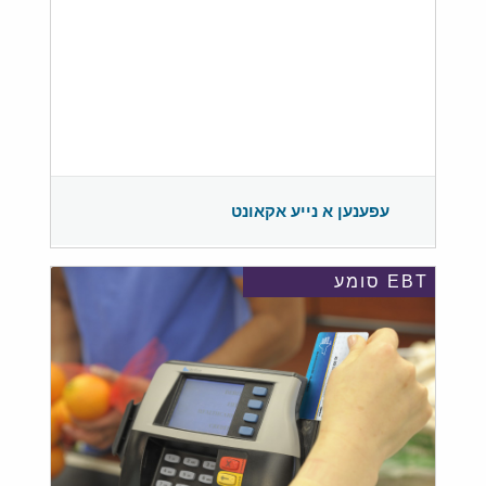
עפענען א נייע אקאונט
EBT סומע