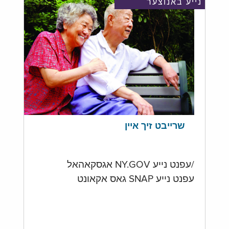
נייע באנוצער
שרייבט זיך איין
/עפנט נייע NY.GOV אגסקאהאל
עפנט נייע SNAP גאס אקאונט