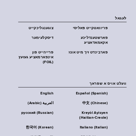
לעגאל
פּריוואטקייט פּאליסי
צוגענגליכקייט
פארשטענדליכע
דיסקלעימער
אקאמאדאציע
פארבינדט זיך מיט אונז
פרייהייט פון
אינפארמאציע געזעץ
(FOIL)
וועלט אויס א שפראך
English
Español (Spanish)
中文 (Chinese)
العربية (Arabic)
русский (Russian)
Kreyòl Ayisyen
(Haitian-Creole)
한국어 (Korean)
Italiano (Italian)