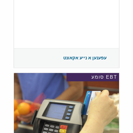
עפענען א נייע אקאונט
EBT סומע