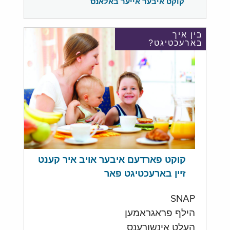
קוקט איבער אייער באלאנס
בין איך
בארעכטיגט?
קוקט פארדעם איבער אויב איר קענט
זיין בארעכטיגט פאר
SNAP
הילף פראגראמען
העלט אינשורענס