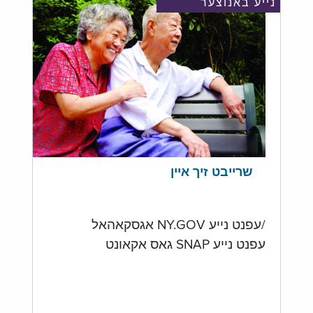
נייע באנוצער
שרייבט זיך איין
/עפנט נייע NY.GOV אגסקאהאל
עפנט נייע SNAP גאס אקאונט