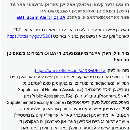
הויזגעזינדער קענען נאכאלץ אפּלייען פאר אן ערזעצונג פאר TA
(קעש) בענעפיטן וועלכע זענען געגנב;ט געווארן.
פאר מער אינפארמאציע, באזוכט
EBT Scam Alert | OTDA
.
באשיצן אייער בענעפיטן לערנט איבער ווי אזוי צו פרירן אייער EBT
קארטל ווען עס איז נישט אין באנוץ. באזוכט
https://otda.ny.gov/5261
.
מיר ווילן הערן אייער מיינונג! נעמט די OTDA רעגירונג בענעפיטן
סורוועי!
סורוועי לינק:
https://forms.office.com/g/iXXyiDETtG
.
די סורוועי פארבעט ניו יארקער צו מיטטיילן זייערע ערפארונגען ביים
אפּלייען פאר און/אדער פארזעצן צו באקומען סאָפּלעמענטעל
נוּטרישען הילף פראגראם (Supplemental Nutrition Assistance
Program, SNAP), פובליק הילף (Public Assistance, PA) און
סאָפּלעמענטעל סעקיוריטי אינקאָם (Supplemental Security Income,
SSI) בענעפיטן. אייערע ענטפערס ווערן געהאלטן פולשטענדיג
אנאנים, און מיר זענען דאנקבאר פאר אייער וויליגקייט צו מיטטיילן
אייער ערפארונג ביים אפּלייען פאר- און פארזעצן צו באקומען די
בענעפיטן. אייערע ענטפערס וועלן באטראכט ווערן ביים מאכן