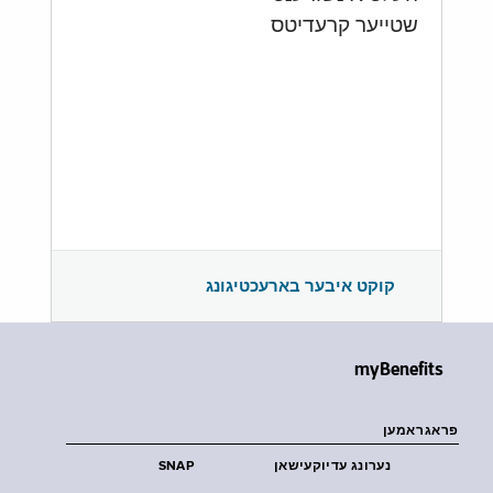
שטייער קרעדיטס
קוקט איבער בארעכטיגונג
myBenefits
פראגראמען
נערונג עדיוקעישאן
SNAP