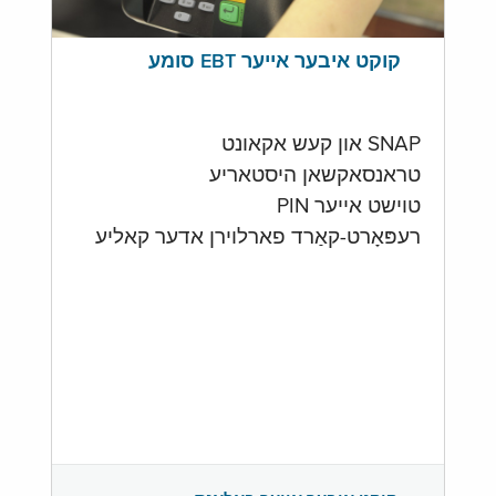
קוקט איבער אייער EBT סומע
SNAP און קעש אקאונט
טראנסאקשאן היסטאריע
טוישט אייער PIN
רעפּאָרט-קאַרד פארלוירן אדער קאליע