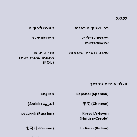
לעגאל
פּריוואטקייט פּאליסי
צוגענגליכקייט
פארשטענדליכע
דיסקלעימער
אקאמאדאציע
פארבינדט זיך מיט אונז
פרייהייט פון
אינפארמאציע געזעץ
(FOIL)
וועלט אויס א שפראך
English
Español (Spanish)
中文 (Chinese)
العربية (Arabic)
русский (Russian)
Kreyòl Ayisyen
(Haitian-Creole)
한국어 (Korean)
Italiano (Italian)