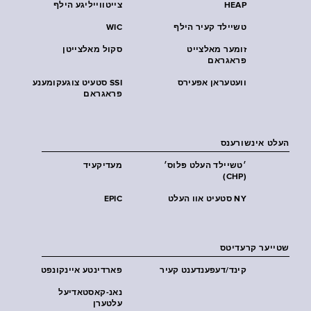
HEAP
צייטווייליגע הילף
טשיילד קעיר הילף
WIC
זומער מאלצייט
סקול מאלצייטן
פראגראם
וועטעראן אפעירס
SSI סטעיט צוגעקומענע
פראגראם
העלט אינשורענס
׳טשיילד העלט פּלוס׳
מעדיקעיד
(CHP)
NY סטעיט אוו העלט
EPIC
שטייער קרעדיטס
קינד/דעפענדענט קעיר
פארדינטע איינקונפט
נאנ-קאסטאדיעל
עלטערן