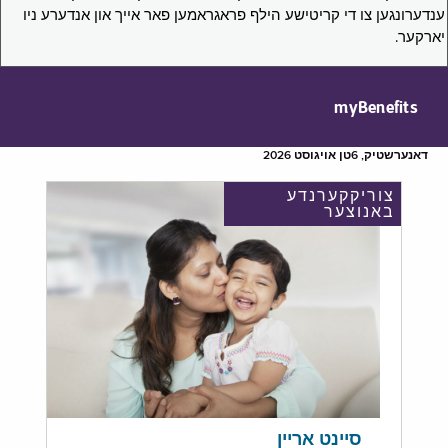
ענדערונגען צו די קריטישע הילף פראגראמען פאר אייך און אנדערע ניו
יארקער.
myBenefits
דאנערשטיק, 6טן אויגוסט 2026
צוריקקערנדע
באנוצער
סיינט אריין