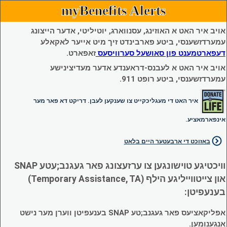
myBenefits Alerts
אויב איר האט א האוזינג, עסנווארג, יוטיליטי, אדער הייצונג
עמערדזשענסי, ביטע פארבינדט זיך מיט אייער לאקאלע
דעפארטמענט פון סאושעל סערוויסעס
זאפארט.
אויב איר האט א לעבנס-דראענדע אדער מעדיצינישע
עמערדזשענסי, ביטע רופט 911.
איר האט די מעגליכקייט צו שענקען לעבן. דריקט דא פאר מער
אינפארמאציע.
באזוכט די ארבעטער היים בלאט
וויכטיגע טוישונגען צו ערזעצונג פאר געגנב;עטע SNAP
און צייטווייליגע הילף (Temporary Assistance, TA)
בענעפיטן:
אפליקאציעס פאר געגנב;טע SNAP בענעפיטן ווערן מער נישט
אנגענומען.