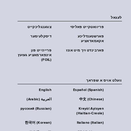
לעגאל
פּריוואטקייט פּאליסי
צוגענגליכקייט
פארשטענדליכע
דיסקלעימער
אקאמאדאציע
פארבינדט זיך מיט אונז
פרייהייט פון
אינפארמאציע געזעץ
(FOIL)
וועלט אויס א שפראך
English
Español (Spanish)
中文 (Chinese)
العربية (Arabic)
русский (Russian)
Kreyòl Ayisyen
(Haitian-Creole)
한국어 (Korean)
Italiano (Italian)