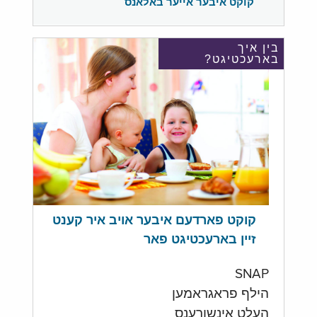
קוקט איבער אייער באלאנס
בין איך
בארעכטיגט?
קוקט פארדעם איבער אויב איר קענט
זיין בארעכטיגט פאר
SNAP
הילף פראגראמען
העלט אינשורענס