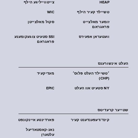
HEAP
צייטווייליגע הילף
טשיילד קעיר הילף
WIC
זומער מאלצייט
סקול מאלצייטן
פראגראם
וועטעראן אפעירס
SSI סטעיט צוגעקומענע
פראגראם
העלט אינשורענס
׳טשיילד העלט פּלוס׳
מעדיקעיד
(CHP)
NY סטעיט אוו העלט
EPIC
שטייער קרעדיטס
קינד/דעפענדענט קעיר
פארדינטע איינקונפט
נאנ-קאסטאדיעל
עלטערן