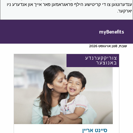
ענדערונגען צו די קריטישע הילף פראגראמען פאר אייך און אנדערע ניו
יארקער.
myBenefits
שבת, 8טן אויגוסט 2026
צוריקקערנדע
באנוצער
סיינט אריין