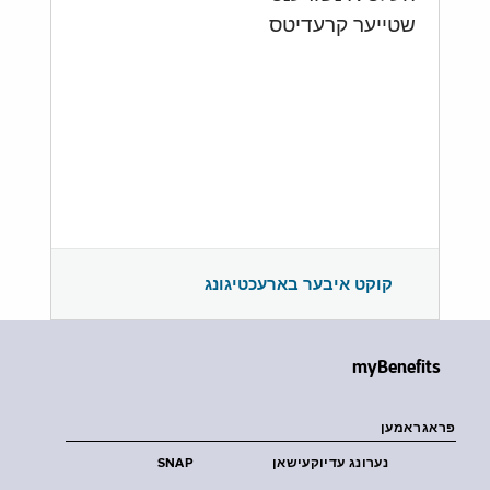
שטייער קרעדיטס
קוקט איבער בארעכטיגונג
myBenefits
פראגראמען
נערונג עדיוקעישאן
SNAP