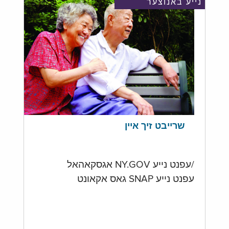
נייע באנוצער
שרייבט זיך איין
/עפנט נייע NY.GOV אגסקאהאל
עפנט נייע SNAP גאס אקאונט