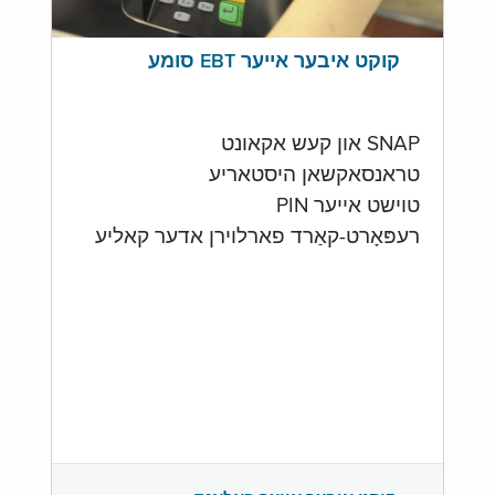
קוקט איבער אייער EBT סומע
SNAP און קעש אקאונט
טראנסאקשאן היסטאריע
טוישט אייער PIN
רעפּאָרט-קאַרד פארלוירן אדער קאליע