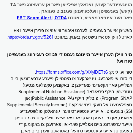
הויזגעזינדער קענען נאכאלץ אפּלייען פאר אן ערזעצונג פאר TA
(קעש) בענעפיטן וועלכע זענען געגנב;ט געווארן.
פאר מער אינפארמאציע, באזוכט
EBT Scam Alert | OTDA
.
באשיצן אייער בענעפיטן לערנט איבער ווי אזוי צו פרירן אייער EBT
קארטל ווען עס איז נישט אין באנוץ. באזוכט
https://otda.ny.gov/5261
.
מיר ווילן הערן אייער מיינונג! נעמט די OTDA רעגירונג בענעפיטן
סורוועי!
סורוועי לינק:
https://forms.office.com/g/iXXyiDETtG
.
די סורוועי פארבעט ניו יארקער צו מיטטיילן זייערע ערפארונגען ביים
אפּלייען פאר און/אדער פארזעצן צו באקומען סאָפּלעמענטעל
נוּטרישען הילף פראגראם (Supplemental Nutrition Assistance
Program, SNAP), פובליק הילף (Public Assistance, PA) און
סאָפּלעמענטעל סעקיוריטי אינקאָם (Supplemental Security Income,
SSI) בענעפיטן. אייערע ענטפערס ווערן געהאלטן פולשטענדיג
אנאנים, און מיר זענען דאנקבאר פאר אייער וויליגקייט צו מיטטיילן
אייער ערפארונג ביים אפּלייען פאר- און פארזעצן צו באקומען די
בענעפיטן. אייערע ענטפערס וועלן באטראכט ווערן ביים מאכן