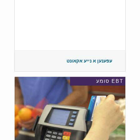
עפענען א נייע אקאונט
EBT סומע