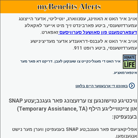
myBenefits Alerts
אויב איר האט א האוזינג, עסנווארג, יוטיליטי, אדער הייצונג
עמערדזשענסי, ביטע פארבינדט זיך מיט אייער לאקאלע
דעפארטמענט פון סאושעל סערוויסעס
זאפארט.
אויב איר האט א לעבנס-דראענדע אדער מעדיצינישע
עמערדזשענסי, ביטע רופט 911.
איר האט די מעגליכקייט צו שענקען לעבן. דריקט דא פאר מער
אינפארמאציע.
באזוכט די ארבעטער היים בלאט
וויכטיגע טוישונגען צו ערזעצונג פאר געגנב;עטע SNAP
און צייטווייליגע הילף (Temporary Assistance, TA)
בענעפיטן:
אפליקאציעס פאר געגנב;טע SNAP בענעפיטן ווערן מער נישט
אנגענומען.