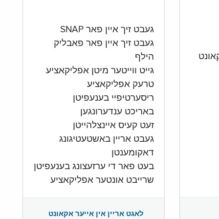
געבט זיך איין פאר SNAP
געבט זיך איין פאר פאבליק
הילף
גייט ווייטער מיטן אפליקאציע
טרעק אפליקאציע
ריסערטיפיי בענעפיטן
באריכט ענדערונגען
זעט קעיס איינצלהייטן
געבט אריין באשטעטיגונג
דאקומענטן
בעט פאר די ערזעצונג בענעפיטן
שרייבט אונטער אפליקאציע
לאגט אריין אין אייער אקאונט