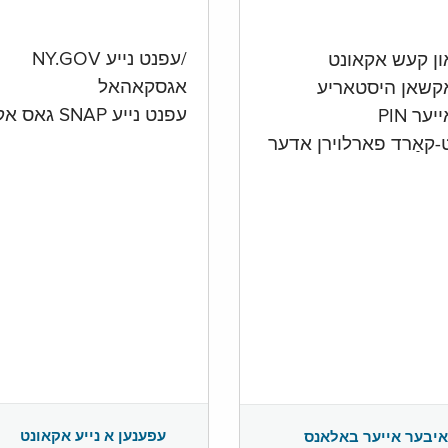
/עפנט נייע NY.GOV
אגסקאהאל
קשאן היסטאריע
עפנט נייע SNAP גאס אקאונט
ער PIN
ט-קאַרד פארלוירן אדער
עפענען א נייע אקאונט
איבער אייער באלאנס