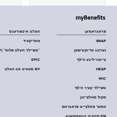
myBenefits
פראגראמען
העלט אינשורענס
SNAP
מעדיקעיד
נערונג עדיוקעישאן
׳טשיילד העלט פּלוס׳ (CHP)
צייטווייליגע הילף
EPIC
HEAP
NY סטעיט אוו העלט
WIC
טשיילד קעיר הילף
סקול מאלצייטן
זומער מאלצייט פראגראם
SSI סטעיט צוגעקומענע