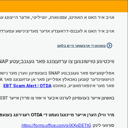
אויב איר האט א האוזינג, עסנווארג, יוטיליטי, אדער הייצונג
אויב איר האט א לעבנס-דראענדע אדער מעדיצינישע עמערדזשענס
באזוכט די ארבעטער היים בלאט
וויכטיגע טוישונגען צו ערזעצונג פאר געגנב;עטע SNAP און צייטווייליגע הילף (Temporary Assistance, TA) בענעפיטן:
אפליקאציעס פאר געגנב;טע SNAP בענעפיטן ווערן מער נישט אנגענומען.
הויזגעזינדער קענען נאכאלץ אפּלייען פאר אן ערזעצונג פאר TA (קעש) בענעפיטן וועלכע זענען געגנב;ט געווארן.
פאר מער אינפארמאציע, באזוכט
EBT Scam Alert | OTDA
.
באשיצן אייער בענעפיטן לערנט איבער ווי אזוי צו פרירן אייער EBT קארטל ווען עס איז נישט אין באנוץ. באזוכט
מיר ווילן הערן אייער מיינונג! נעמט די OTDA רעגירונג בענעפיטן סורוועי!
סורוועי לינק:
https://forms.office.com/g/iXXyiDETtG
.