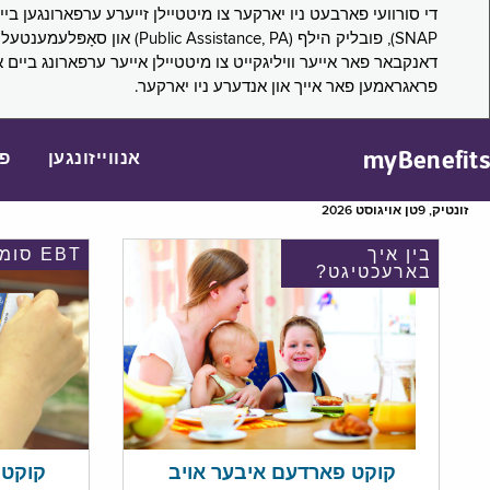
דאנקבאר פאר אייער וויליגקייט צו מיטטיילן אייער ערפארונג ביים 
פראגראמען פאר אייך און אנדערע ניו יארקער.
myBenefits
אנווייזונגען
פ
זונטיק, 9טן אויגוסט 2026
בין איך
EBT סומע
בארעכטיגט?
קוקט אי
קוקט פארדעם איבער אויב