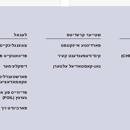
שטייער קרעדיטס
לעגאל
פארדינטע איינקונפט
צוגענגליכקייט
קינד/דעפענדענט קעיר
פּריוואטקייט פּ
נאנ-קאסטאדיעל עלטערן
דיסקלעימער
פארשטענדליכ
אקאמאדאציע
פרייהייט פון 
געזעץ (FOIL)
פארבינדט זיך מ