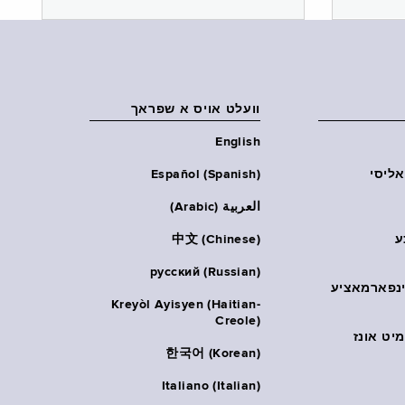
וועלט אויס א שפראך
English
אליסי
Español (Spanish)
العربية (Arabic)
ע
中文 (Chinese)
русский (Russian)
אינפארמאציע
Kreyòl Ayisyen (Haitian-
Creole)
יט אונז
한국어 (Korean)
Italiano (Italian)