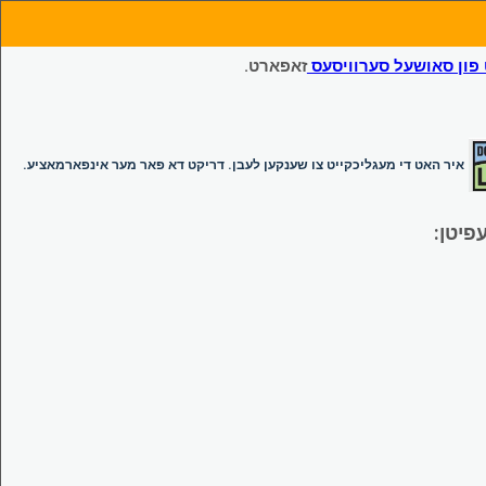
ון סאושעל סערוויסעס
זאפארט.
איר האט די מעגליכקייט צו שענקען לעבן. דריקט דא פאר מער אינפארמאציע.