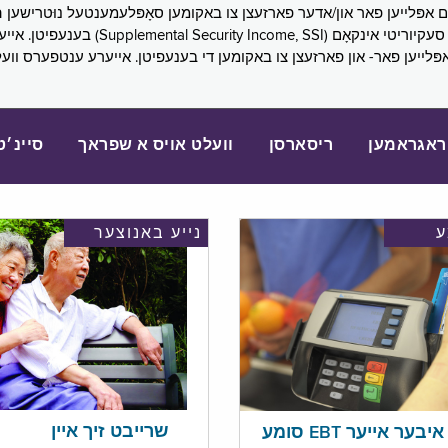
SNAP), פובליק הילף (lic Assistance, PA
אפּלייען פאר- און פארזעצן צו באקומען די בענעפיטן. אייערע ענטפערס ווע
ראגראמען
ריסארסן
וועלט אויס א שפראך
סיינ׳ט
נייע באנוצער
שרייבט זיך איין
בער אייער EBT סומע