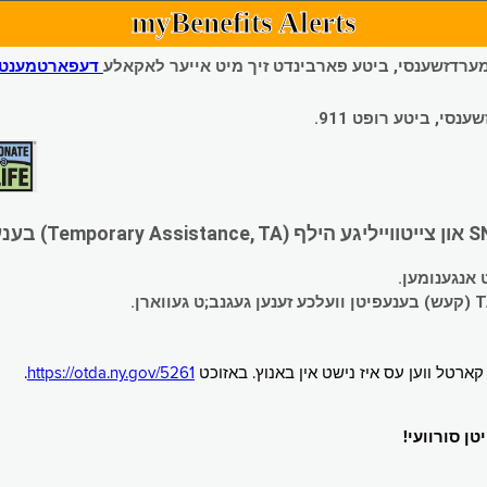
myBenefits Alerts
 עמערדזשענסי, ביטע פארבינדט זיך מיט אייער לאקאלע
דעפארטמענט פ
י, ביטע רופט 911.
.
https://otda.ny.gov/5261