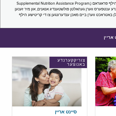
די סורוועי פארבעט ניו יארקער צו מיטטיילן זייערע ערפארונגען ביים אפּלייען פאר און/אדער פארזעצן צו באקומען סאָפּלעמענטעל נוּטרישען הילף פראגראם (Supplemental Nutrition Assistance Program,
Pub) און סאָפּלעמענטעל סעקיוריטי אינקאָם (Supplemental Security Income, SSI) בענעפיטן. אייערע ענטפערס ווערן געהאלטן פולשטענדיג אנאנים, און מיר זענען
לן באטראכט ווערן ביים מאכן ענדערונגען צו די קריטישע הילף
 אריין
צוריקקערנדע
באנוצער
סיינט אריין