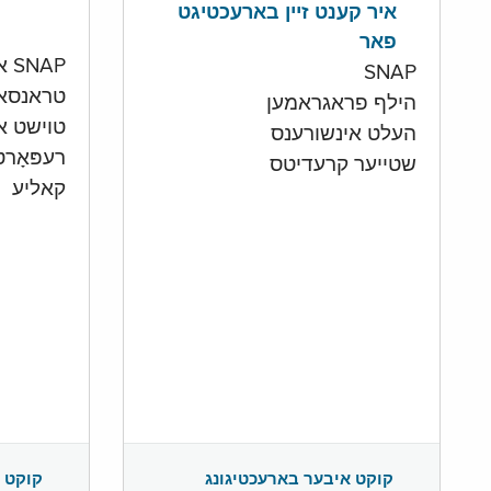
איר קענט זיין בארעכטיגט
פאר
SNAP און קעש אקאונט
SNAP
טראנסא
הילף פראגראמען
טוישט איי
העלט אינשורענס
רעפּאָר
שטייער קרעדיטס
קאליע
קוקט 
קוקט איבער בארעכטיגונג