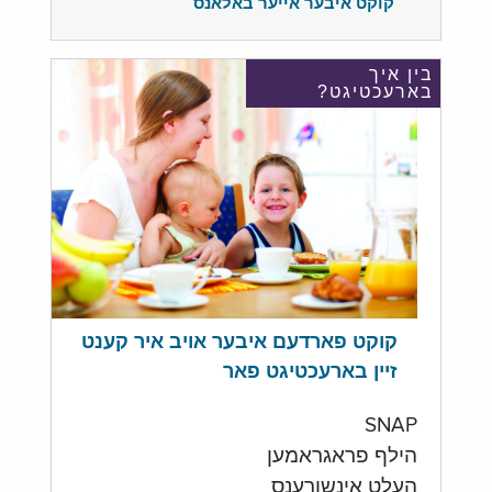
קוקט איבער אייער באלאנס
בין איך
בארעכטיגט?
קוקט פארדעם איבער אויב איר קענט
זיין בארעכטיגט פאר
SNAP
הילף פראגראמען
העלט אינשורענס