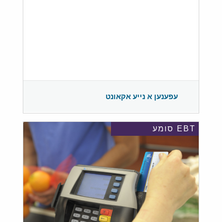
עפענען א נייע אקאונט
EBT סומע