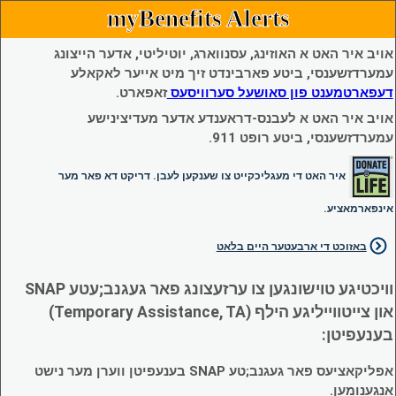
myBenefits Alerts
אויב איר האט א האוזינג, עסנווארג, יוטיליטי, אדער הייצונג
עמערדזשענסי, ביטע פארבינדט זיך מיט אייער לאקאלע
דעפארטמענט פון סאושעל סערוויסעס
זאפארט.
אויב איר האט א לעבנס-דראענדע אדער מעדיצינישע
עמערדזשענסי, ביטע רופט 911.
איר האט די מעגליכקייט צו שענקען לעבן. דריקט דא פאר מער
אינפארמאציע.
באזוכט די ארבעטער היים בלאט
וויכטיגע טוישונגען צו ערזעצונג פאר געגנב;עטע SNAP
און צייטווייליגע הילף (Temporary Assistance, TA)
בענעפיטן:
אפליקאציעס פאר געגנב;טע SNAP בענעפיטן ווערן מער נישט
אנגענומען.