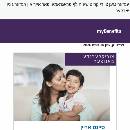
ענדערונגען צו די קריטישע הילף פראגראמען פאר אייך און אנדערע ניו
יארקער.
myBenefits
פֿרײַטיק, 7טן אויגוסט 2026
צוריקקערנדע
באנוצער
סיינט אריין