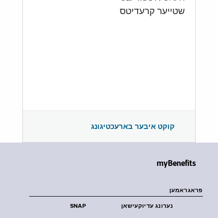
שטייער קרעדיטס
קוקט איבער בארעכטיגונג
myBenefits
פראגראמען
נערונג עדיוקעישאן
SNAP