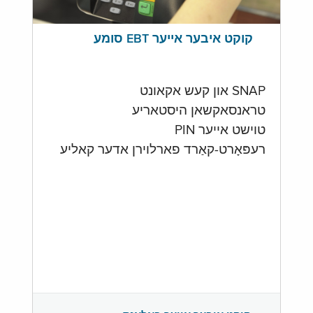
קוקט איבער אייער EBT סומע
SNAP און קעש אקאונט
טראנסאקשאן היסטאריע
טוישט אייער PIN
רעפּאָרט-קאַרד פארלוירן אדער קאליע