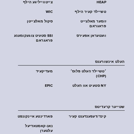
HEAP
צייטווייליגע הילף
טשיילד קעיר הילף
WIC
זומער מאלצייט
סקול מאלצייטן
פראגראם
וועטעראן אפעירס
SSI סטעיט צוגעקומענע
פראגראם
העלט אינשורענס
׳טשיילד העלט פּלוס׳
מעדיקעיד
(CHP)
NY סטעיט אוו העלט
EPIC
שטייער קרעדיטס
קינד/דעפענדענט קעיר
פארדינטע איינקונפט
נאנ-קאסטאדיעל
עלטערן