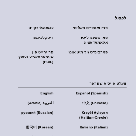
לעגאל
פּריוואטקייט פּאליסי
צוגענגליכקייט
פארשטענדליכע
דיסקלעימער
אקאמאדאציע
פארבינדט זיך מיט אונז
פרייהייט פון
אינפארמאציע געזעץ
(FOIL)
וועלט אויס א שפראך
English
Español (Spanish)
中文 (Chinese)
العربية (Arabic)
русский (Russian)
Kreyòl Ayisyen
(Haitian-Creole)
한국어 (Korean)
Italiano (Italian)