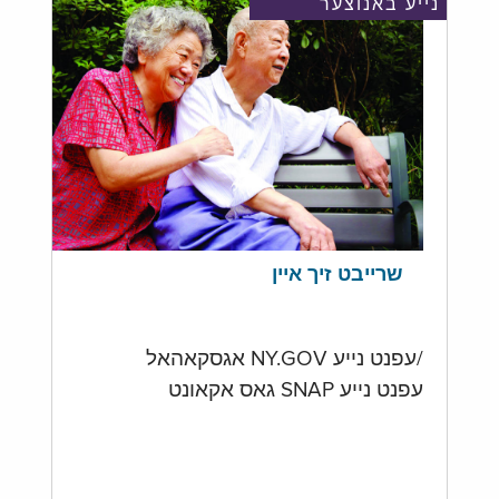
נייע באנוצער
שרייבט זיך איין
/עפנט נייע NY.GOV אגסקאהאל
עפנט נייע SNAP גאס אקאונט