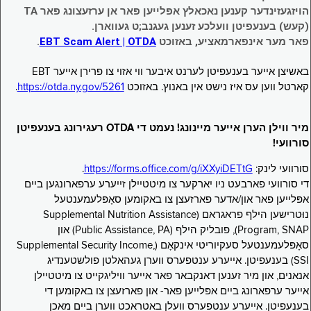
הויזגעזינדער קענען נאכאלץ אפּלייען פאר אן ערזעצונג פאר TA
(קעש) בענעפיטן וועלכע זענען געגנב;ט געווארן.
פאר מער אינפארמאציע, באזוכט
EBT Scam Alert | OTDA
.
באשיצן אייער בענעפיטן לערנט איבער ווי אזוי צו פרירן אייער EBT
קארטל ווען עס איז נישט אין באנוץ. באזוכט
https://otda.ny.gov/5261
.
מיר ווילן הערן אייער מיינונג! נעמט די OTDA רעגירונג בענעפיטן
סורוועי!
סורוועי לינק:
https://forms.office.com/g/iXXyiDETtG
.
די סורוועי פארבעט ניו יארקער צו מיטטיילן זייערע ערפארונגען ביים
אפּלייען פאר און/אדער פארזעצן צו באקומען סאָפּלעמענטעל
נוּטרישען הילף פראגראם (Supplemental Nutrition Assistance
Program, SNAP), פובליק הילף (Public Assistance, PA) און
סאָפּלעמענטעל סעקיוריטי אינקאָם (Supplemental Security Income,
SSI) בענעפיטן. אייערע ענטפערס ווערן געהאלטן פולשטענדיג
אנאנים, און מיר זענען דאנקבאר פאר אייער וויליגקייט צו מיטטיילן
אייער ערפארונג ביים אפּלייען פאר- און פארזעצן צו באקומען די
בענעפיטן. אייערע ענטפערס וועלן באטראכט ווערן ביים מאכן