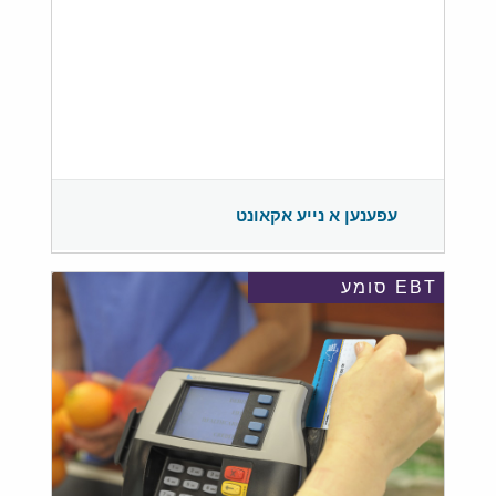
עפענען א נייע אקאונט
EBT סומע