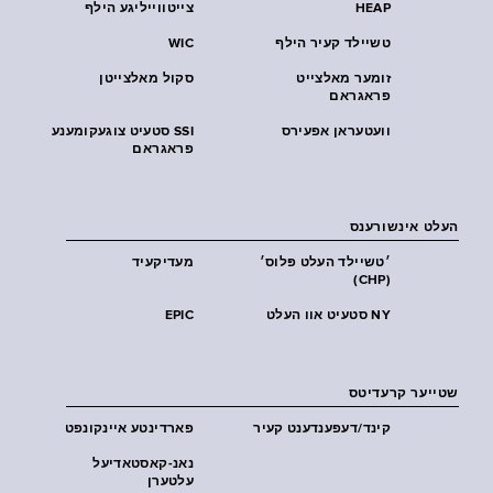
HEAP
צייטווייליגע הילף
טשיילד קעיר הילף
WIC
זומער מאלצייט
סקול מאלצייטן
פראגראם
וועטעראן אפעירס
SSI סטעיט צוגעקומענע
פראגראם
העלט אינשורענס
׳טשיילד העלט פּלוס׳
מעדיקעיד
(CHP)
NY סטעיט אוו העלט
EPIC
שטייער קרעדיטס
קינד/דעפענדענט קעיר
פארדינטע איינקונפט
נאנ-קאסטאדיעל
עלטערן