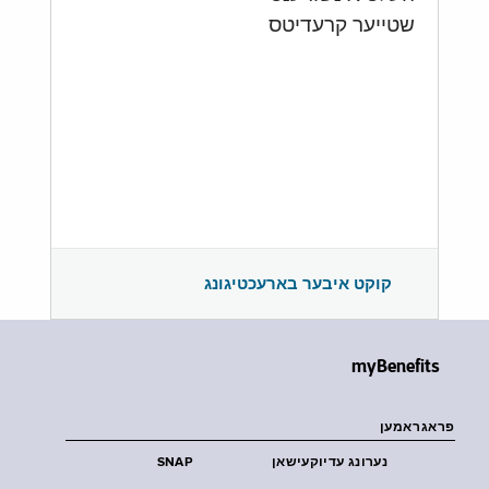
שטייער קרעדיטס
קוקט איבער בארעכטיגונג
myBenefits
פראגראמען
נערונג עדיוקעישאן
SNAP