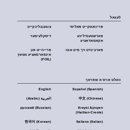
לעגאל
פּריוואטקייט פּאליסי
צוגענגליכקייט
פארשטענדליכע
דיסקלעימער
אקאמאדאציע
פארבינדט זיך מיט אונז
פרייהייט פון
אינפארמאציע געזעץ
(FOIL)
וועלט אויס א שפראך
English
Español (Spanish)
中文 (Chinese)
العربية (Arabic)
русский (Russian)
Kreyòl Ayisyen
(Haitian-Creole)
한국어 (Korean)
Italiano (Italian)