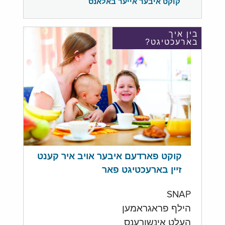
קוקט איבער אייער באלאנס
בין איך
בארעכטיגט?
קוקט פארדעם איבער אויב איר קענט
זיין בארעכטיגט פאר
SNAP
הילף פראגראמען
העלט אינשורענס