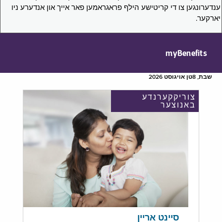
ענדערונגען צו די קריטישע הילף פראגראמען פאר אייך און אנדערע ניו
יארקער.
myBenefits
שבת, 8טן אויגוסט 2026
צוריקקערנדע
באנוצער
סיינט אריין