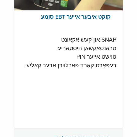
קוקט איבער אייער EBT סומע
SNAP און קעש אקאונט
טראנסאקשאן היסטאריע
טוישט אייער PIN
רעפּאָרט-קאַרד פארלוירן אדער קאליע