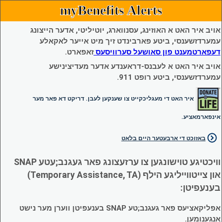
myBenefits Alerts
אויב איר האט א האוזינג, עסנווארג, יוטיליטי, אדער הייצונג
עמערדזשענסי, ביטע פארבינדט זיך מיט אייער לאקאלע
דעפארטמענט פון סאושעל סערוויסעס
זאפארט.
אויב איר האט א לעבנס-דראענדע אדער מעדיצינישע
עמערדזשענסי, ביטע רופט 911.
איר האט די מעגליכקייט צו שענקען לעבן. דריקט דא פאר מער
אינפארמאציע.
באזוכט די ארבעטער היים בלאט
וויכטיגע טוישונגען צו ערזעצונג פאר געגנב;עטע SNAP
און צייטווייליגע הילף (Temporary Assistance, TA)
בענעפיטן:
אפליקאציעס פאר געגנב;טע SNAP בענעפיטן ווערן מער נישט
אנגענומען.