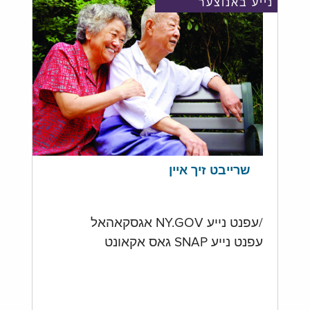
נייע באנוצער
שרייבט זיך איין
/עפנט נייע NY.GOV אגסקאהאל
עפנט נייע SNAP גאס אקאונט