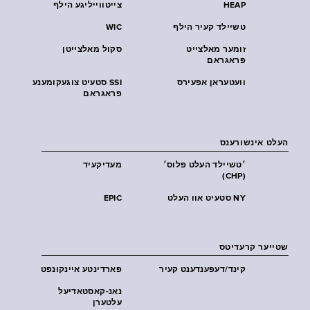
HEAP
צייטווייליגע הילף
טשיילד קעיר הילף
WIC
זומער מאלצייט
סקול מאלצייטן
פראגראם
וועטעראן אפעירס
SSI סטעיט צוגעקומענע
פראגראם
העלט אינשורענס
׳טשיילד העלט פּלוס׳
מעדיקעיד
(CHP)
NY סטעיט אוו העלט
EPIC
שטייער קרעדיטס
קינד/דעפענדענט קעיר
פארדינטע איינקונפט
נאנ-קאסטאדיעל
עלטערן