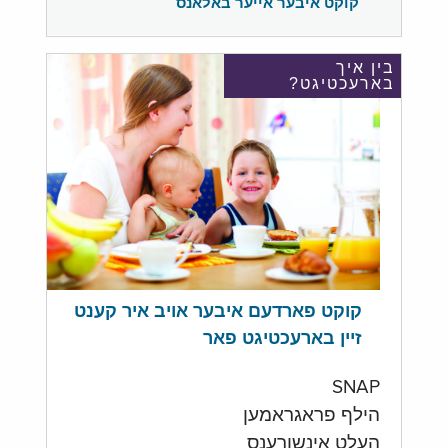
קוקט איבער אייער באלאנס
בין איך
בארעכטיגט?
קוקט פארדעם איבער אויב איר קענט
זיין בארעכטיגט פאר
SNAP
הילף פראגראמען
העלט אינשורענס