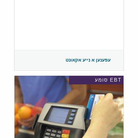
עפענען א נייע אקאונט
EBT סומע