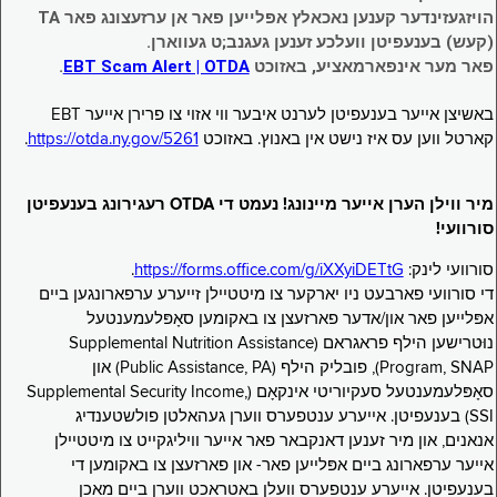
הויזגעזינדער קענען נאכאלץ אפּלייען פאר אן ערזעצונג פאר TA
(קעש) בענעפיטן וועלכע זענען געגנב;ט געווארן.
פאר מער אינפארמאציע, באזוכט
EBT Scam Alert | OTDA
.
באשיצן אייער בענעפיטן לערנט איבער ווי אזוי צו פרירן אייער EBT
קארטל ווען עס איז נישט אין באנוץ. באזוכט
https://otda.ny.gov/5261
.
מיר ווילן הערן אייער מיינונג! נעמט די OTDA רעגירונג בענעפיטן
סורוועי!
סורוועי לינק:
https://forms.office.com/g/iXXyiDETtG
.
די סורוועי פארבעט ניו יארקער צו מיטטיילן זייערע ערפארונגען ביים
אפּלייען פאר און/אדער פארזעצן צו באקומען סאָפּלעמענטעל
נוּטרישען הילף פראגראם (Supplemental Nutrition Assistance
Program, SNAP), פובליק הילף (Public Assistance, PA) און
סאָפּלעמענטעל סעקיוריטי אינקאָם (Supplemental Security Income,
SSI) בענעפיטן. אייערע ענטפערס ווערן געהאלטן פולשטענדיג
אנאנים, און מיר זענען דאנקבאר פאר אייער וויליגקייט צו מיטטיילן
אייער ערפארונג ביים אפּלייען פאר- און פארזעצן צו באקומען די
בענעפיטן. אייערע ענטפערס וועלן באטראכט ווערן ביים מאכן