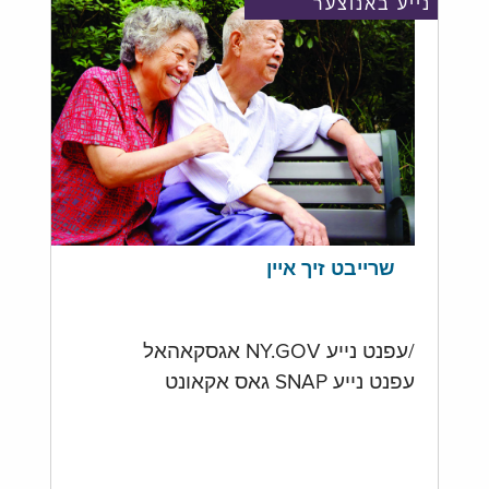
נייע באנוצער
שרייבט זיך איין
/עפנט נייע NY.GOV אגסקאהאל
עפנט נייע SNAP גאס אקאונט