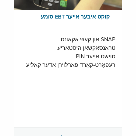
קוקט איבער אייער EBT סומע
SNAP און קעש אקאונט
טראנסאקשאן היסטאריע
טוישט אייער PIN
רעפּאָרט-קאַרד פארלוירן אדער קאליע