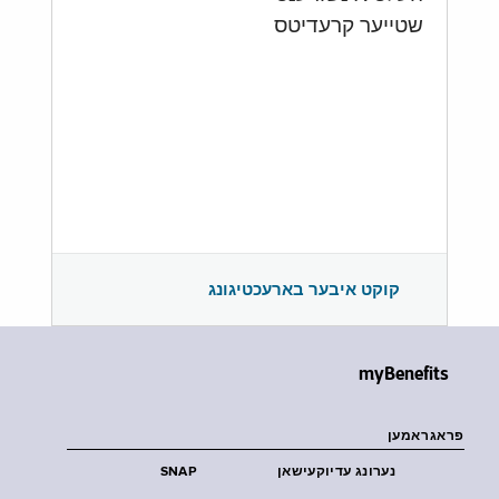
שטייער קרעדיטס
קוקט איבער בארעכטיגונג
myBenefits
פראגראמען
נערונג עדיוקעישאן
SNAP