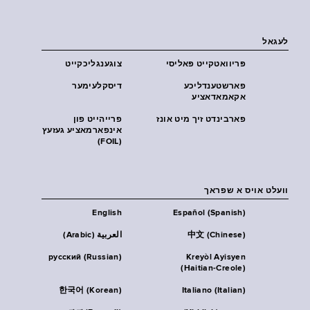
לעגאל
פּריוואטקייט פּאליסי
צוגענגליכקייט
פארשטענדליכע
דיסקלעימער
אקאמאדאציע
פארבינדט זיך מיט אונז
פרייהייט פון
אינפארמאציע געזעץ
(FOIL)
וועלט אויס א שפראך
English
Español (Spanish)
中文 (Chinese)
العربية (Arabic)
русский (Russian)
Kreyòl Ayisyen
(Haitian-Creole)
한국어 (Korean)
Italiano (Italian)