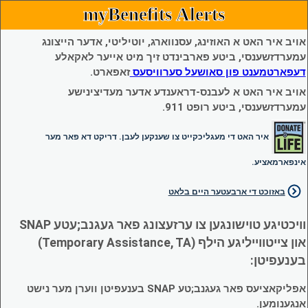
myBenefits Alerts
אויב איר האט א האוזינג, עסנווארג, יוטיליטי, אדער הייצונג
עמערדזשענסי, ביטע פארבינדט זיך מיט אייער לאקאלע
דעפארטמענט פון סאושעל סערוויסעס
זאפארט.
אויב איר האט א לעבנס-דראענדע אדער מעדיצינישע
עמערדזשענסי, ביטע רופט 911.
איר האט די מעגליכקייט צו שענקען לעבן. דריקט דא פאר מער
אינפארמאציע.
באזוכט די ארבעטער היים בלאט
וויכטיגע טוישונגען צו ערזעצונג פאר געגנב;עטע SNAP
און צייטווייליגע הילף (Temporary Assistance, TA)
בענעפיטן:
אפליקאציעס פאר געגנב;טע SNAP בענעפיטן ווערן מער נישט
אנגענומען.