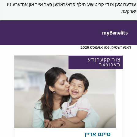
ענדערונגען צו די קריטישע הילף פראגראמען פאר אייך און אנדערע ניו
יארקער.
myBenefits
דאנערשטיק, 6טן אויגוסט 2026
צוריקקערנדע
באנוצער
סיינט אריין