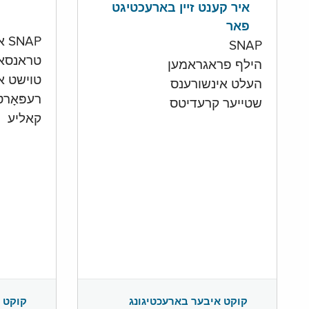
איר קענט זיין בארעכטיגט
פאר
SNAP און קעש אקאונט
SNAP
טראנסא
הילף פראגראמען
טוישט איי
העלט אינשורענס
רעפּאָר
שטייער קרעדיטס
קאליע
קוקט 
קוקט איבער בארעכטיגונג