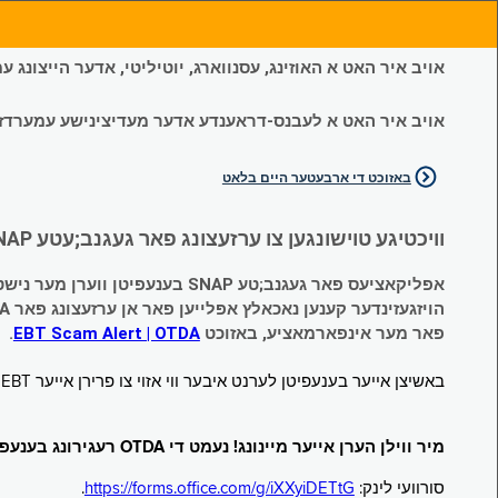
אויב איר האט א האוזינג, עסנווארג, יוטיליטי, אדער הייצונג
אויב איר האט א לעבנס-דראענדע אדער מעדיצינישע עמערדזשענס
באזוכט די ארבעטער היים בלאט
וויכטיגע טוישונגען צו ערזעצונג פאר געגנב;עטע SNAP און צייטווייליגע הילף (Temporary Assistance, TA) בענעפיטן:
אפליקאציעס פאר געגנב;טע SNAP בענעפיטן ווערן מער נישט אנגענומען.
הויזגעזינדער קענען נאכאלץ אפּלייען פאר אן ערזעצונג פאר TA (קעש) בענעפיטן וועלכע זענען געגנב;ט געווארן.
פאר מער אינפארמאציע, באזוכט
EBT Scam Alert | OTDA
.
באשיצן אייער בענעפיטן לערנט איבער ווי אזוי צו פרירן אייער EBT קארטל ווען עס איז נישט אין באנוץ. באזוכט
מיר ווילן הערן אייער מיינונג! נעמט די OTDA רעגירונג בענעפיטן סורוועי!
סורוועי לינק:
https://forms.office.com/g/iXXyiDETtG
.