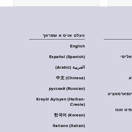
וועלט אויס א שפראך
English
אליסי
Español (Spanish)
العربية (Arabic)
ע
中文 (Chinese)
русский (Russian)
אינפארמאציע
Kreyòl Ayisyen (Haitian-
Creole)
יט אונז
한국어 (Korean)
Italiano (Italian)