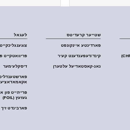
שטייער קרעדיטס
לעגאל
פארדינטע איינקונפט
צוגענגליכקייט
קינד/דעפענדענט קעיר
פּריוואטקייט פּ
נאנ-קאסטאדיעל עלטערן
דיסקלעימער
פארשטענדליכ
אקאמאדאציע
פרייהייט פון 
געזעץ (FOIL)
פארבינדט זיך מ