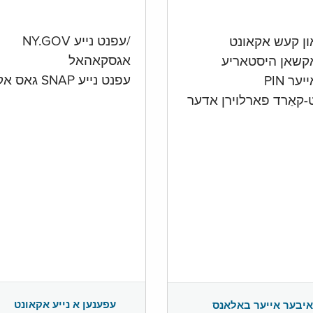
/עפנט נייע NY.GOV
אגסקאהאל
קשאן היסטאריע
עפנט נייע SNAP גאס אקאונט
ער PIN
ט-קאַרד פארלוירן אדער
עפענען א נייע אקאונט
איבער אייער באלאנס