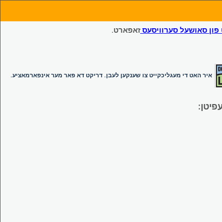
ון סאושעל סערוויסעס
זאפארט.
איר האט די מעגליכקייט צו שענקען לעבן. דריקט דא פאר מער אינפארמאציע.