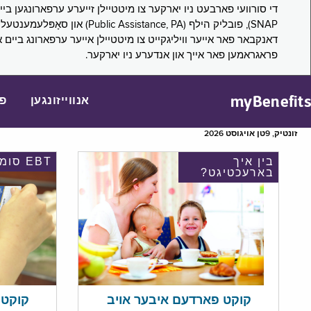
דאנקבאר פאר אייער וויליגקייט צו מיטטיילן אייער ערפארונג ביים 
פראגראמען פאר אייך און אנדערע ניו יארקער.
myBenefits
אנווייזונגען
פ
זונטיק, 9טן אויגוסט 2026
בין איך
EBT סומע
בארעכטיגט?
קוקט אי
קוקט פארדעם איבער אויב