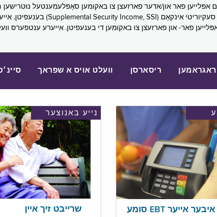
SNAP), פובליק הילף (lic Assistance, PA
אפּלייען פאר- און פארזעצן צו באקומען די בענעפיטן. אייערע ענטפערס ווע
ראגראמען
ריסארסן
וועלט אויס א שפראך
סיינ׳ט
נייע באנוצער
שרייבט זיך איין
בער אייער EBT סומע