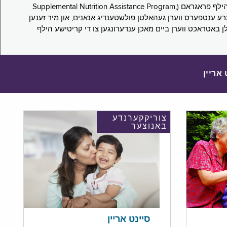
די סורוועי פארבעט ניו יארקער צו מיטטיילן זייערע ערפארונגען ביים אפּלייען פאר און/אדער פארזעצן צו באקומען סאָפּלעמענטעל נוּטרישען הילף פראגראם (Supplemental Nutrition Assistance Program,
Pub) און סאָפּלעמענטעל סעקיוריטי אינקאָם (Supplemental Security Income, SSI) בענעפיטן. אייערע ענטפערס ווערן געהאלטן פולשטענדיג אנאנים, און מיר זענען
לן באטראכט ווערן ביים מאכן ענדערונגען צו די קריטישע הילף
 אריין
צוריקקערנדע
באנוצער
סיינט אריין