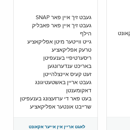
געבט זיך איין פאר SNAP
געבט זיך איין פאר פאבליק
הילף
גייט ווייטער מיטן אפליקאציע
טרעק אפליקאציע
ריסערטיפיי בענעפיטן
באריכט ענדערונגען
זעט קעיס איינצלהייטן
געבט אריין באשטעטיגונג
דאקומענטן
בעט פאר די ערזעצונג בענעפיטן
שרייבט אונטער אפליקאציע
לאגט אריין אין אייער אקאונט