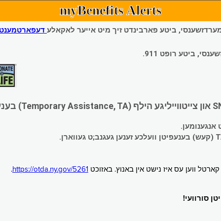
myBenefits Alerts
 עמערדזשענסי, ביטע פארבינדט זיך מיט אייער לאקאלע
דעפארטמענט פ
י, ביטע רופט 911.
.
https://otda.ny.gov/5261