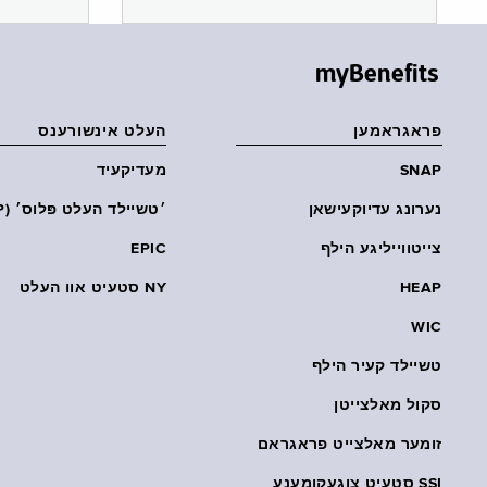
myBenefits
פראגראמען
העלט אינשורענס
SNAP
מעדיקעיד
נערונג עדיוקעישאן
׳טשיילד העלט פּלוס׳ (CHP)
צייטווייליגע הילף
EPIC
HEAP
NY סטעיט אוו העלט
WIC
טשיילד קעיר הילף
סקול מאלצייטן
זומער מאלצייט פראגראם
SSI סטעיט צוגעקומענע