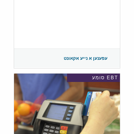
עפענען א נייע אקאונט
EBT סומע