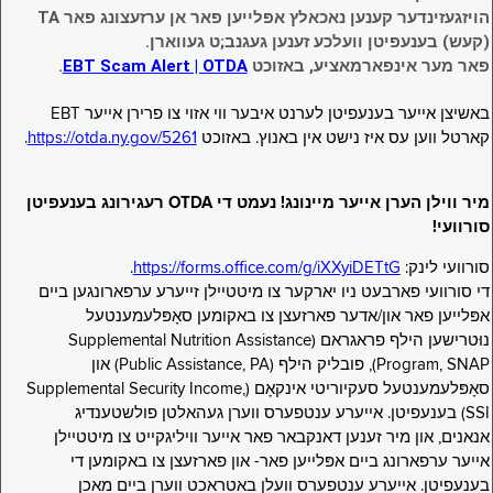
הויזגעזינדער קענען נאכאלץ אפּלייען פאר אן ערזעצונג פאר TA
(קעש) בענעפיטן וועלכע זענען געגנב;ט געווארן.
פאר מער אינפארמאציע, באזוכט
EBT Scam Alert | OTDA
.
באשיצן אייער בענעפיטן לערנט איבער ווי אזוי צו פרירן אייער EBT
קארטל ווען עס איז נישט אין באנוץ. באזוכט
https://otda.ny.gov/5261
.
מיר ווילן הערן אייער מיינונג! נעמט די OTDA רעגירונג בענעפיטן
סורוועי!
סורוועי לינק:
https://forms.office.com/g/iXXyiDETtG
.
די סורוועי פארבעט ניו יארקער צו מיטטיילן זייערע ערפארונגען ביים
אפּלייען פאר און/אדער פארזעצן צו באקומען סאָפּלעמענטעל
נוּטרישען הילף פראגראם (Supplemental Nutrition Assistance
Program, SNAP), פובליק הילף (Public Assistance, PA) און
סאָפּלעמענטעל סעקיוריטי אינקאָם (Supplemental Security Income,
SSI) בענעפיטן. אייערע ענטפערס ווערן געהאלטן פולשטענדיג
אנאנים, און מיר זענען דאנקבאר פאר אייער וויליגקייט צו מיטטיילן
אייער ערפארונג ביים אפּלייען פאר- און פארזעצן צו באקומען די
בענעפיטן. אייערע ענטפערס וועלן באטראכט ווערן ביים מאכן