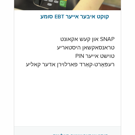
קוקט איבער אייער EBT סומע
SNAP און קעש אקאונט
טראנסאקשאן היסטאריע
טוישט אייער PIN
רעפּאָרט-קאַרד פארלוירן אדער קאליע