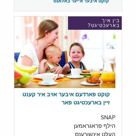
קוקט איבער אייער באלאנס
בין איך
בארעכטיגט?
קוקט פארדעם איבער אויב איר קענט
זיין בארעכטיגט פאר
SNAP
הילף פראגראמען
העלט אינשורענס