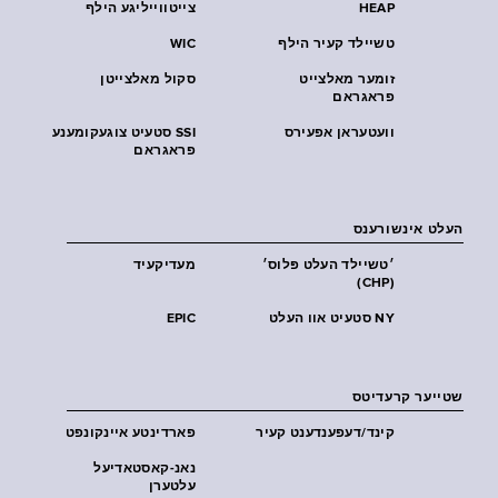
HEAP
צייטווייליגע הילף
טשיילד קעיר הילף
WIC
זומער מאלצייט
סקול מאלצייטן
פראגראם
וועטעראן אפעירס
SSI סטעיט צוגעקומענע
פראגראם
העלט אינשורענס
׳טשיילד העלט פּלוס׳
מעדיקעיד
(CHP)
NY סטעיט אוו העלט
EPIC
שטייער קרעדיטס
קינד/דעפענדענט קעיר
פארדינטע איינקונפט
נאנ-קאסטאדיעל
עלטערן