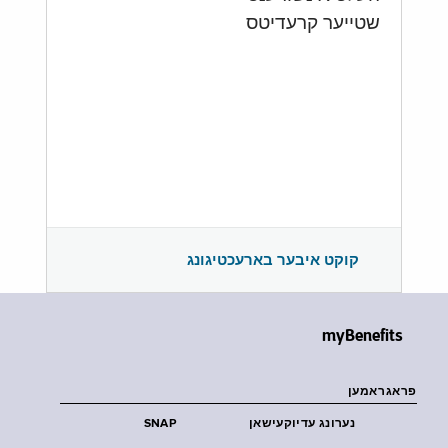
שטייער קרעדיטס
קוקט איבער בארעכטיגונג
myBenefits
פראגראמען
נערונג עדיוקעישאן
SNAP