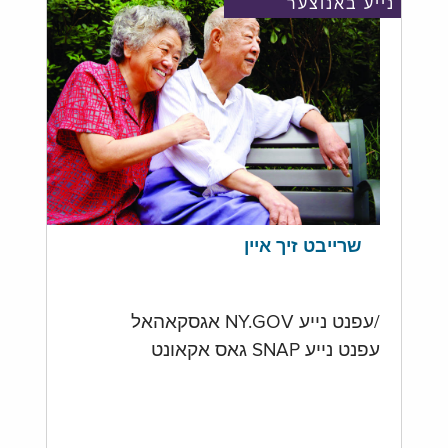
נייע באנוצער
שרייבט זיך איין
/עפנט נייע NY.GOV אגסקאהאל
עפנט נייע SNAP גאס אקאונט