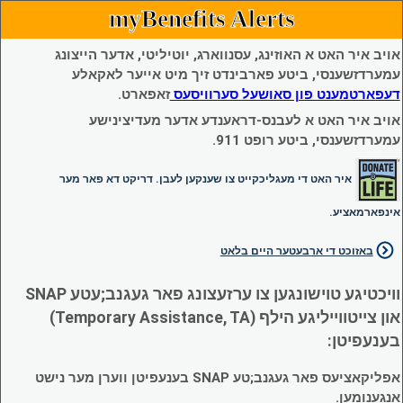
myBenefits Alerts
אויב איר האט א האוזינג, עסנווארג, יוטיליטי, אדער הייצונג
עמערדזשענסי, ביטע פארבינדט זיך מיט אייער לאקאלע
דעפארטמענט פון סאושעל סערוויסעס
זאפארט.
אויב איר האט א לעבנס-דראענדע אדער מעדיצינישע
עמערדזשענסי, ביטע רופט 911.
איר האט די מעגליכקייט צו שענקען לעבן. דריקט דא פאר מער
אינפארמאציע.
באזוכט די ארבעטער היים בלאט
וויכטיגע טוישונגען צו ערזעצונג פאר געגנב;עטע SNAP
און צייטווייליגע הילף (Temporary Assistance, TA)
בענעפיטן:
אפליקאציעס פאר געגנב;טע SNAP בענעפיטן ווערן מער נישט
אנגענומען.