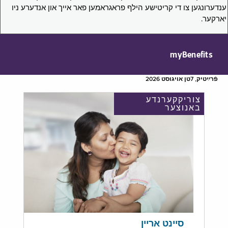
ענדערונגען צו די קריטישע הילף פראגראמען פאר אייך און אנדערע ניו
יארקער.
myBenefits
פֿרײַטיק, 7טן אויגוסט 2026
צוריקקערנדע
באנוצער
סיינט אריין