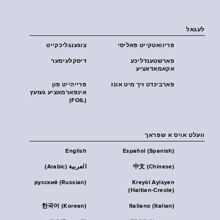
לעגאל
פּריוואטקייט פּאליסי
צוגענגליכקייט
פארשטענדליכע
דיסקלעימער
אקאמאדאציע
פארבינדט זיך מיט אונז
פרייהייט פון
אינפארמאציע געזעץ
(FOIL)
וועלט אויס א שפראך
English
Español (Spanish)
中文 (Chinese)
العربية (Arabic)
русский (Russian)
Kreyòl Ayisyen
(Haitian-Creole)
한국어 (Korean)
Italiano (Italian)