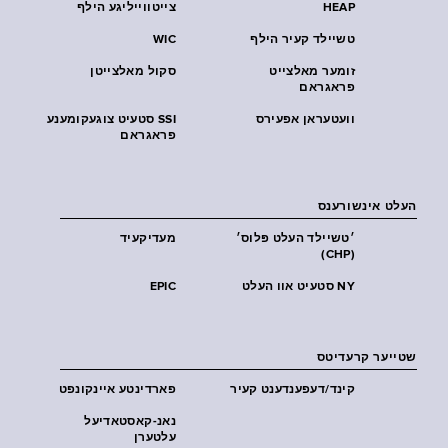
HEAP
צייטווייליגע הילף
טשיילד קעיר הילף
WIC
זומער מאלצייט
סקול מאלצייטן
פראגראם
וועטעראן אפעירס
SSI סטעיט צוגעקומענע
פראגראם
העלט אינשורענס
׳טשיילד העלט פּלוס׳
מעדיקעיד
(CHP)
NY סטעיט אוו העלט
EPIC
שטייער קרעדיטס
קינד/דעפענדענט קעיר
פארדינטע איינקונפט
נאנ-קאסטאדיעל
עלטערן