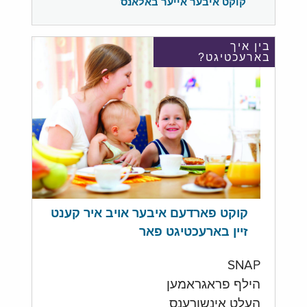
קוקט איבער אייער באלאנס
בין איך
בארעכטיגט?
קוקט פארדעם איבער אויב איר קענט
זיין בארעכטיגט פאר
SNAP
הילף פראגראמען
העלט אינשורענס