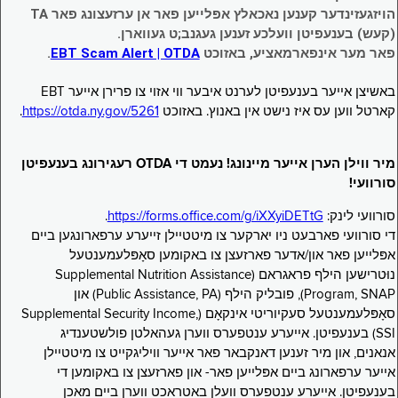
הויזגעזינדער קענען נאכאלץ אפּלייען פאר אן ערזעצונג פאר TA
(קעש) בענעפיטן וועלכע זענען געגנב;ט געווארן.
פאר מער אינפארמאציע, באזוכט
EBT Scam Alert | OTDA
.
באשיצן אייער בענעפיטן לערנט איבער ווי אזוי צו פרירן אייער EBT
קארטל ווען עס איז נישט אין באנוץ. באזוכט
https://otda.ny.gov/5261
.
מיר ווילן הערן אייער מיינונג! נעמט די OTDA רעגירונג בענעפיטן
סורוועי!
סורוועי לינק:
https://forms.office.com/g/iXXyiDETtG
.
די סורוועי פארבעט ניו יארקער צו מיטטיילן זייערע ערפארונגען ביים
אפּלייען פאר און/אדער פארזעצן צו באקומען סאָפּלעמענטעל
נוּטרישען הילף פראגראם (Supplemental Nutrition Assistance
Program, SNAP), פובליק הילף (Public Assistance, PA) און
סאָפּלעמענטעל סעקיוריטי אינקאָם (Supplemental Security Income,
SSI) בענעפיטן. אייערע ענטפערס ווערן געהאלטן פולשטענדיג
אנאנים, און מיר זענען דאנקבאר פאר אייער וויליגקייט צו מיטטיילן
אייער ערפארונג ביים אפּלייען פאר- און פארזעצן צו באקומען די
בענעפיטן. אייערע ענטפערס וועלן באטראכט ווערן ביים מאכן