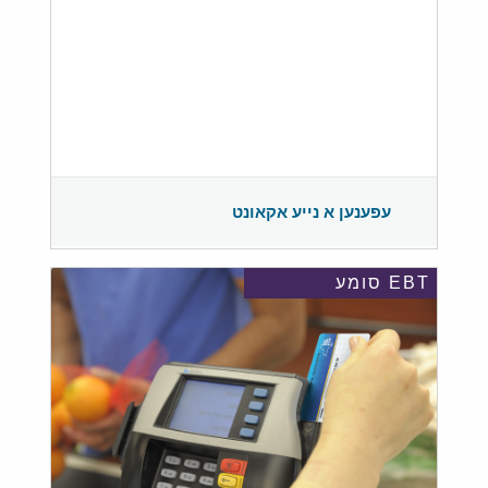
עפענען א נייע אקאונט
EBT סומע