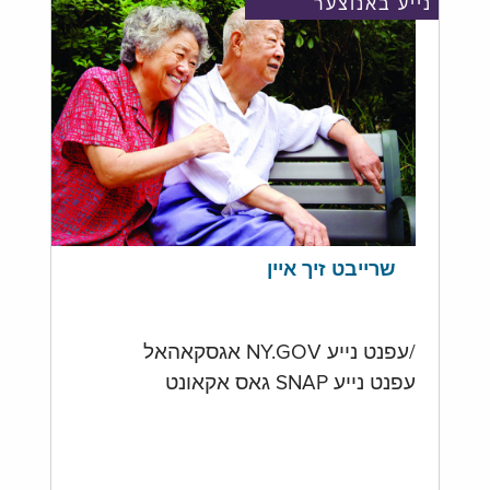
נייע באנוצער
שרייבט זיך איין
/עפנט נייע NY.GOV אגסקאהאל
עפנט נייע SNAP גאס אקאונט