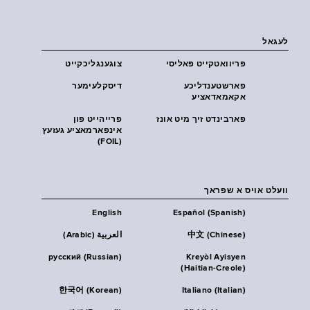
לעגאל
פּריוואטקייט פּאליסי
צוגענגליכקייט
פארשטענדליכע
דיסקלעימער
אקאמאדאציע
פארבינדט זיך מיט אונז
פרייהייט פון
אינפארמאציע געזעץ
(FOIL)
וועלט אויס א שפראך
English
Español (Spanish)
中文 (Chinese)
العربية (Arabic)
русский (Russian)
Kreyòl Ayisyen
(Haitian-Creole)
한국어 (Korean)
Italiano (Italian)