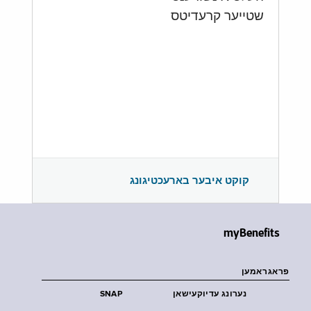
שטייער קרעדיטס
קוקט איבער בארעכטיגונג
myBenefits
פראגראמען
נערונג עדיוקעישאן
SNAP