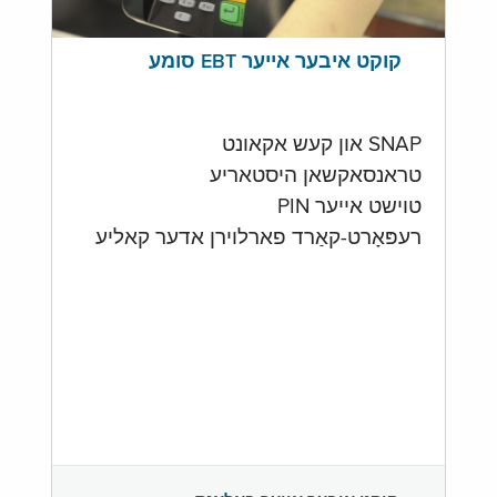
קוקט איבער אייער EBT סומע
SNAP און קעש אקאונט
טראנסאקשאן היסטאריע
טוישט אייער PIN
רעפּאָרט-קאַרד פארלוירן אדער קאליע