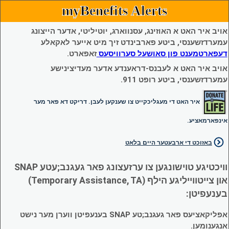
myBenefits Alerts
אויב איר האט א האוזינג, עסנווארג, יוטיליטי, אדער הייצונג
עמערדזשענסי, ביטע פארבינדט זיך מיט אייער לאקאלע
דעפארטמענט פון סאושעל סערוויסעס
זאפארט.
אויב איר האט א לעבנס-דראענדע אדער מעדיצינישע
עמערדזשענסי, ביטע רופט 911.
איר האט די מעגליכקייט צו שענקען לעבן. דריקט דא פאר מער
אינפארמאציע.
באזוכט די ארבעטער היים בלאט
וויכטיגע טוישונגען צו ערזעצונג פאר געגנב;עטע SNAP
און צייטווייליגע הילף (Temporary Assistance, TA)
בענעפיטן:
אפליקאציעס פאר געגנב;טע SNAP בענעפיטן ווערן מער נישט
אנגענומען.