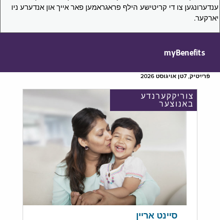
ענדערונגען צו די קריטישע הילף פראגראמען פאר אייך און אנדערע ניו
יארקער.
myBenefits
פֿרײַטיק, 7טן אויגוסט 2026
צוריקקערנדע
באנוצער
סיינט אריין