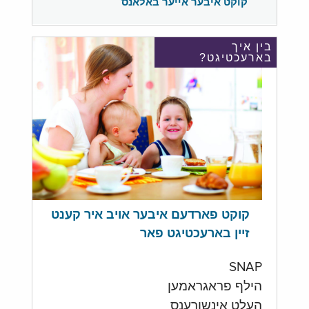
קוקט איבער אייער באלאנס
בין איך
בארעכטיגט?
קוקט פארדעם איבער אויב איר קענט
זיין בארעכטיגט פאר
SNAP
הילף פראגראמען
העלט אינשורענס