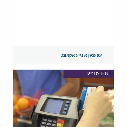
עפענען א נייע אקאונט
EBT סומע