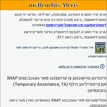
myBenefits Alerts
אויב איר האט א האוזינג, עסנווארג, יוטיליטי, אדער הייצונג
עמערדזשענסי, ביטע פארבינדט זיך מיט אייער לאקאלע
דעפארטמענט פון סאושעל סערוויסעס
זאפארט.
אויב איר האט א לעבנס-דראענדע אדער מעדיצינישע
עמערדזשענסי, ביטע רופט 911.
איר האט די מעגליכקייט צו שענקען לעבן. דריקט דא פאר מער
אינפארמאציע.
באזוכט די ארבעטער היים בלאט
וויכטיגע טוישונגען צו ערזעצונג פאר געגנב;עטע SNAP
און צייטווייליגע הילף (Temporary Assistance, TA)
בענעפיטן:
אפליקאציעס פאר געגנב;טע SNAP בענעפיטן ווערן מער נישט
אנגענומען.