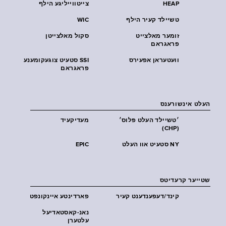
HEAP
צייטווייליגע הילף
טשיילד קעיר הילף
WIC
זומער מאלצייט
סקול מאלצייטן
פראגראם
וועטעראן אפעירס
SSI סטעיט צוגעקומענע
פראגראם
העלט אינשורענס
׳טשיילד העלט פּלוס׳
מעדיקעיד
(CHP)
NY סטעיט אוו העלט
EPIC
שטייער קרעדיטס
קינד/דעפענדענט קעיר
פארדינטע איינקונפט
נאנ-קאסטאדיעל
עלטערן