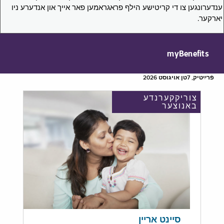
ענדערונגען צו די קריטישע הילף פראגראמען פאר אייך און אנדערע ניו
יארקער.
myBenefits
פֿרײַטיק, 7טן אויגוסט 2026
צוריקקערנדע
באנוצער
סיינט אריין