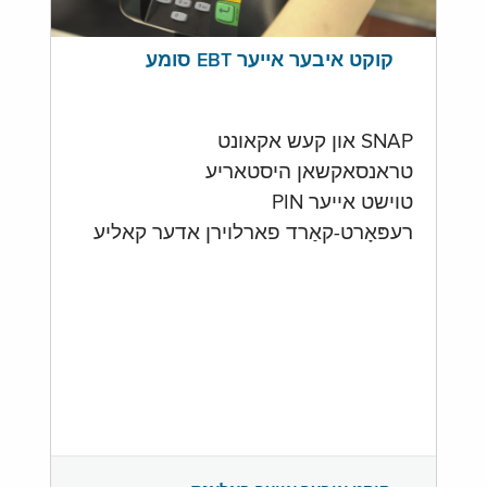
קוקט איבער אייער EBT סומע
SNAP און קעש אקאונט
טראנסאקשאן היסטאריע
טוישט אייער PIN
רעפּאָרט-קאַרד פארלוירן אדער קאליע