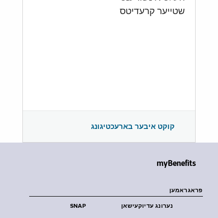
שטייער קרעדיטס
קוקט איבער בארעכטיגונג
myBenefits
פראגראמען
נערונג עדיוקעישאן
SNAP