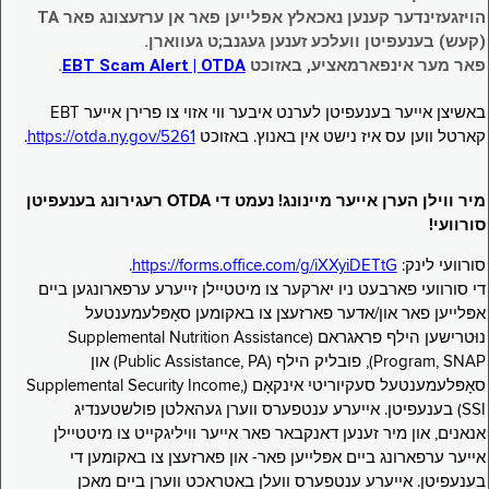
הויזגעזינדער קענען נאכאלץ אפּלייען פאר אן ערזעצונג פאר TA
(קעש) בענעפיטן וועלכע זענען געגנב;ט געווארן.
פאר מער אינפארמאציע, באזוכט
EBT Scam Alert | OTDA
.
באשיצן אייער בענעפיטן לערנט איבער ווי אזוי צו פרירן אייער EBT
קארטל ווען עס איז נישט אין באנוץ. באזוכט
https://otda.ny.gov/5261
.
מיר ווילן הערן אייער מיינונג! נעמט די OTDA רעגירונג בענעפיטן
סורוועי!
סורוועי לינק:
https://forms.office.com/g/iXXyiDETtG
.
די סורוועי פארבעט ניו יארקער צו מיטטיילן זייערע ערפארונגען ביים
אפּלייען פאר און/אדער פארזעצן צו באקומען סאָפּלעמענטעל
נוּטרישען הילף פראגראם (Supplemental Nutrition Assistance
Program, SNAP), פובליק הילף (Public Assistance, PA) און
סאָפּלעמענטעל סעקיוריטי אינקאָם (Supplemental Security Income,
SSI) בענעפיטן. אייערע ענטפערס ווערן געהאלטן פולשטענדיג
אנאנים, און מיר זענען דאנקבאר פאר אייער וויליגקייט צו מיטטיילן
אייער ערפארונג ביים אפּלייען פאר- און פארזעצן צו באקומען די
בענעפיטן. אייערע ענטפערס וועלן באטראכט ווערן ביים מאכן