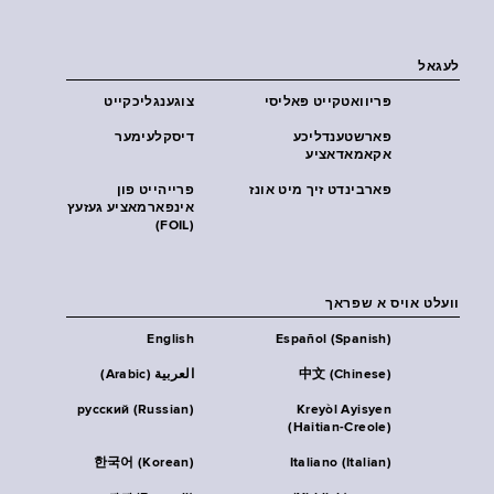
לעגאל
פּריוואטקייט פּאליסי
צוגענגליכקייט
פארשטענדליכע
דיסקלעימער
אקאמאדאציע
פארבינדט זיך מיט אונז
פרייהייט פון
אינפארמאציע געזעץ
(FOIL)
וועלט אויס א שפראך
English
Español (Spanish)
中文 (Chinese)
العربية (Arabic)
русский (Russian)
Kreyòl Ayisyen
(Haitian-Creole)
한국어 (Korean)
Italiano (Italian)