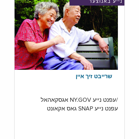
נייע באנוצער
שרייבט זיך איין
/עפנט נייע NY.GOV אגסקאהאל
עפנט נייע SNAP גאס אקאונט