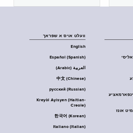
וועלט אויס א שפראך
English
אליסי
Español (Spanish)
العربية (Arabic)
ע
中文 (Chinese)
русский (Russian)
אינפארמאציע
Kreyòl Ayisyen (Haitian-
Creole)
יט אונז
한국어 (Korean)
Italiano (Italian)