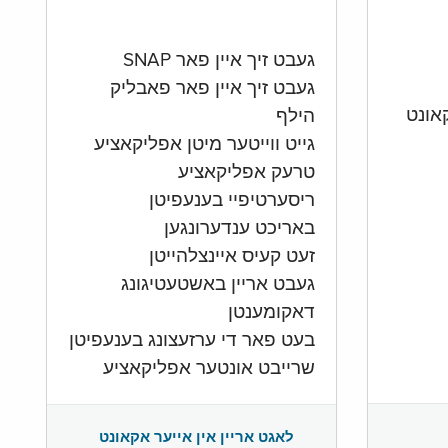
געבט זיך איין פאר SNAP
געבט זיך איין פאר פאבליק
הילף
גייט ווייטער מיטן אפליקאציע
טרעק אפליקאציע
ריסערטיפיי בענעפיטן
באריכט ענדערונגען
זעט קעיס איינצלהייטן
געבט אריין באשטעטיגונג
דאקומענטן
בעט פאר די ערזעצונג בענעפיטן
שרייבט אונטער אפליקאציע
לאגט אריין אין אייער אקאונט