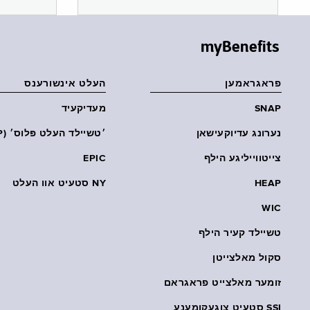
myBenefits
פראגראמען
העלט אינשורענס
SNAP
מעדיקעיד
נערונג עדיוקעישאן
׳טשיילד העלט פּלוס׳ (CHP)
צייטווייליגע הילף
EPIC
HEAP
NY סטעיט אוו העלט
WIC
טשיילד קעיר הילף
סקול מאלצייטן
זומער מאלצייט פראגראם
SSI סטעיט צוגעקומענע