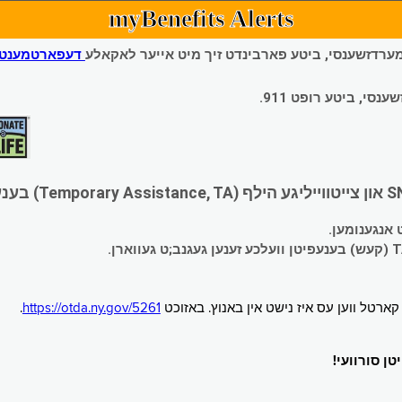
myBenefits Alerts
 עמערדזשענסי, ביטע פארבינדט זיך מיט אייער לאקאלע
דעפארטמענט פ
י, ביטע רופט 911.
.
https://otda.ny.gov/5261