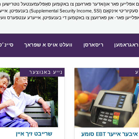
SNAP), פובליק הילף (lic Assistance, PA
אפּלייען פאר- און פארזעצן צו באקומען די בענעפיטן. אייערע ענטפערס ווע
ראגראמען
ריסארסן
וועלט אויס א שפראך
סיינ׳ט
נייע באנוצער
שרייבט זיך איין
בער אייער EBT סומע