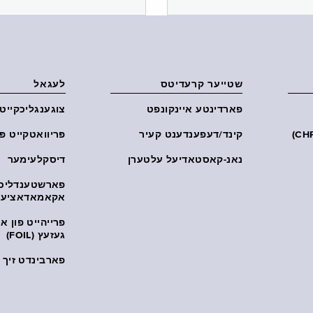
שטייער קרעדיטס
לעגאל
פארדינטע איינקונפט
צוגענגליכקייט
קינד/דעפענדענט קעיר
פּריוואטקייט פּ
נאנ-קאסטאדיעל עלטערן
דיסקלעימער
פארשטענדליכ
אקאמאדאציע
פרייהייט פון 
געזעץ (FOIL)
פארבינדט זיך מ