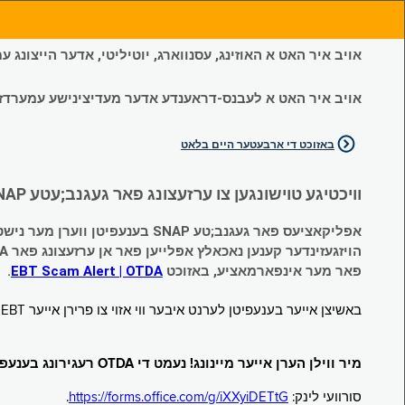
אויב איר האט א האוזינג, עסנווארג, יוטיליטי, אדער הייצונג
אויב איר האט א לעבנס-דראענדע אדער מעדיצינישע עמערדזשענס
באזוכט די ארבעטער היים בלאט
וויכטיגע טוישונגען צו ערזעצונג פאר געגנב;עטע SNAP און צייטווייליגע הילף (Temporary Assistance, TA) בענעפיטן:
אפליקאציעס פאר געגנב;טע SNAP בענעפיטן ווערן מער נישט אנגענומען.
הויזגעזינדער קענען נאכאלץ אפּלייען פאר אן ערזעצונג פאר TA (קעש) בענעפיטן וועלכע זענען געגנב;ט געווארן.
פאר מער אינפארמאציע, באזוכט
EBT Scam Alert | OTDA
.
באשיצן אייער בענעפיטן לערנט איבער ווי אזוי צו פרירן אייער EBT קארטל ווען עס איז נישט אין באנוץ. באזוכט
מיר ווילן הערן אייער מיינונג! נעמט די OTDA רעגירונג בענעפיטן סורוועי!
סורוועי לינק:
https://forms.office.com/g/iXXyiDETtG
.