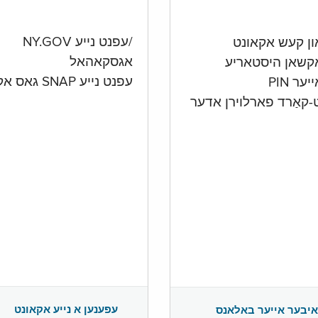
/עפנט נייע NY.GOV
אגסקאהאל
קשאן היסטאריע
עפנט נייע SNAP גאס אקאונט
ער PIN
ט-קאַרד פארלוירן אדער
עפענען א נייע אקאונט
איבער אייער באלאנס