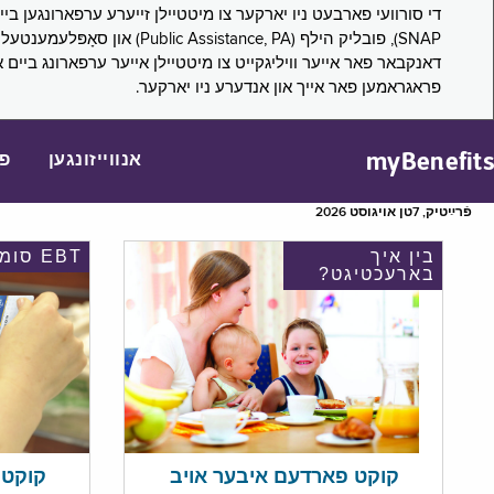
דאנקבאר פאר אייער וויליגקייט צו מיטטיילן אייער ערפארונג ביים 
פראגראמען פאר אייך און אנדערע ניו יארקער.
myBenefits
אנווייזונגען
פ
פֿרײַטיק, 7טן אויגוסט 2026
בין איך
EBT סומע
בארעכטיגט?
קוקט אי
קוקט פארדעם איבער אויב