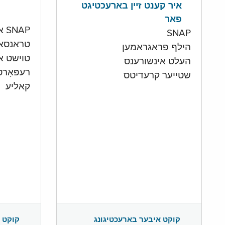
איר קענט זיין בארעכטיגט
פאר
SNAP און קעש אקאונט
SNAP
טראנסא
הילף פראגראמען
טוישט איי
העלט אינשורענס
רעפּאָר
שטייער קרעדיטס
קאליע
קוקט 
קוקט איבער בארעכטיגונג