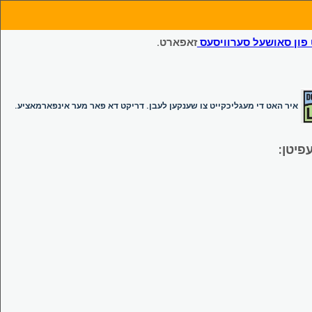
ון סאושעל סערוויסעס
זאפארט.
איר האט די מעגליכקייט צו שענקען לעבן. דריקט דא פאר מער אינפארמאציע.