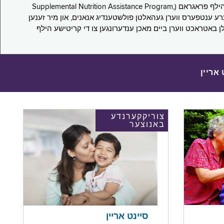
די סורוועי פארבעט ניו יארקער צו מיטטיילן זייערע ערפארונגען ביים אפּלייען פאר און/אדער פארזעצן צו באקומען סאָפּלעמענטעל נוּטרישען הילף פראגראם (Supplemental Nutrition Assistance Program,
Pub) און סאָפּלעמענטעל סעקיוריטי אינקאָם (Supplemental Security Income, SSI) בענעפיטן. אייערע ענטפערס ווערן געהאלטן פולשטענדיג אנאנים, און מיר זענען
לן באטראכט ווערן ביים מאכן ענדערונגען צו די קריטישע הילף
 אריין
צוריקקערנדע
באנוצער
סיינט אריין