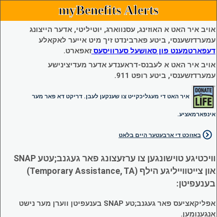
myBenefits Alerts
אויב איר האט א האוזינג, עסנווארג, יוטיליטי, אדער הייצונג
עמערדזשענסי, ביטע פארבינדט זיך מיט אייער לאקאלע
דעפארטמענט פון סאושעל סערוויסעס
זאפארט.
אויב איר האט א לעבנס-דראענדע אדער מעדיצינישע
עמערדזשענסי, ביטע רופט 911.
איר האט די מעגליכקייט צו שענקען לעבן. דריקט דא פאר מער
אינפארמאציע.
באזוכט די ארבעטער היים בלאט
וויכטיגע טוישונגען צו ערזעצונג פאר געגנב;עטע SNAP
און צייטווייליגע הילף (Temporary Assistance, TA)
בענעפיטן:
אפליקאציעס פאר געגנב;טע SNAP בענעפיטן ווערן מער נישט
אנגענומען.