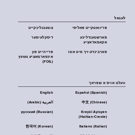
לעגאל
פּריוואטקייט פּאליסי
צוגענגליכקייט
פארשטענדליכע
דיסקלעימער
אקאמאדאציע
פארבינדט זיך מיט אונז
פרייהייט פון
אינפארמאציע געזעץ
(FOIL)
וועלט אויס א שפראך
English
Español (Spanish)
中文 (Chinese)
العربية (Arabic)
русский (Russian)
Kreyòl Ayisyen
(Haitian-Creole)
한국어 (Korean)
Italiano (Italian)