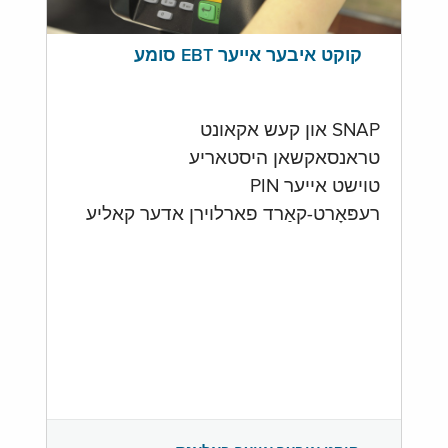
קוקט איבער אייער EBT סומע
SNAP און קעש אקאונט
טראנסאקשאן היסטאריע
טוישט אייער PIN
רעפּאָרט-קאַרד פארלוירן אדער קאליע