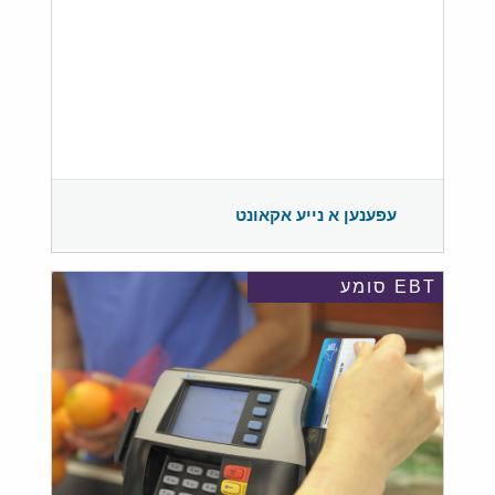
עפענען א נייע אקאונט
EBT סומע