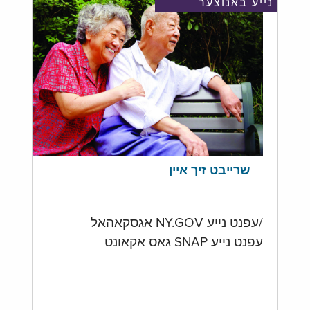
נייע באנוצער
שרייבט זיך איין
/עפנט נייע NY.GOV אגסקאהאל
עפנט נייע SNAP גאס אקאונט