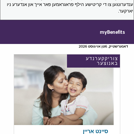
ענדערונגען צו די קריטישע הילף פראגראמען פאר אייך און אנדערע ניו
יארקער.
myBenefits
דאנערשטיק, 6טן אויגוסט 2026
צוריקקערנדע
באנוצער
סיינט אריין