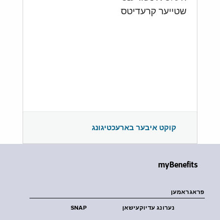
שטייער קרעדיטס
קוקט איבער בארעכטיגונג
myBenefits
פראגראמען
נערונג עדיוקעישאן
SNAP