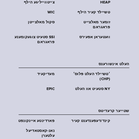
HEAP
צייטווייליגע הילף
טשיילד קעיר הילף
WIC
זומער מאלצייט
סקול מאלצייטן
פראגראם
וועטעראן אפעירס
SSI סטעיט צוגעקומענע
פראגראם
העלט אינשורענס
׳טשיילד העלט פּלוס׳
מעדיקעיד
(CHP)
NY סטעיט אוו העלט
EPIC
שטייער קרעדיטס
קינד/דעפענדענט קעיר
פארדינטע איינקונפט
נאנ-קאסטאדיעל
עלטערן