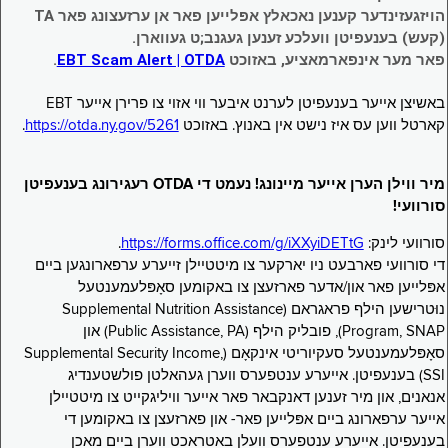
הויזגעזינדער קענען נאכאלץ אפּלייען פאר אן ערזעצונג פאר TA
(קעש) בענעפיטן וועלכע זענען געגנב;ט געווארן.
פאר מער אינפארמאציע, באזוכט
EBT Scam Alert | OTDA
.
באשיצן אייער בענעפיטן לערנט איבער ווי אזוי צו פרירן אייער EBT
קארטל ווען עס איז נישט אין באנוץ. באזוכט
https://otda.ny.gov/5261
.
מיר ווילן הערן אייער מיינונג! נעמט די OTDA רעגירונג בענעפיטן
סורוועי!
סורוועי לינק:
https://forms.office.com/g/iXXyiDETtG
.
די סורוועי פארבעט ניו יארקער צו מיטטיילן זייערע ערפארונגען ביים
אפּלייען פאר און/אדער פארזעצן צו באקומען סאָפּלעמענטעל
נוּטרישען הילף פראגראם (Supplemental Nutrition Assistance
Program, SNAP), פובליק הילף (Public Assistance, PA) און
סאָפּלעמענטעל סעקיוריטי אינקאָם (Supplemental Security Income,
SSI) בענעפיטן. אייערע ענטפערס ווערן געהאלטן פולשטענדיג
אנאנים, און מיר זענען דאנקבאר פאר אייער וויליגקייט צו מיטטיילן
אייער ערפארונג ביים אפּלייען פאר- און פארזעצן צו באקומען די
בענעפיטן. אייערע ענטפערס וועלן באטראכט ווערן ביים מאכן