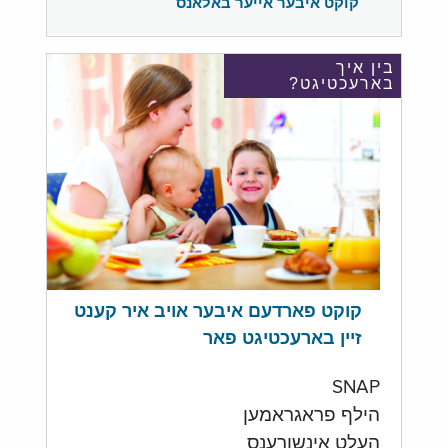
קוקט איבער אייער באלאנס
בין איך
בארעכטיגט?
קוקט פארדעם איבער אויב איר קענט
זיין בארעכטיגט פאר
SNAP
הילף פראגראמען
העלט אינשורענס