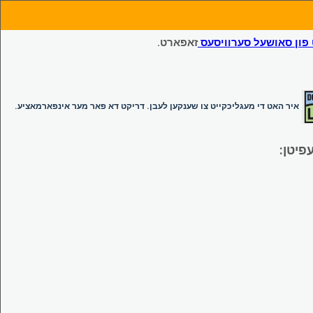
ון סאושעל סערוויסעס
זאפארט.
איר האט די מעגליכקייט צו שענקען לעבן. דריקט דא פאר מער אינפארמאציע.