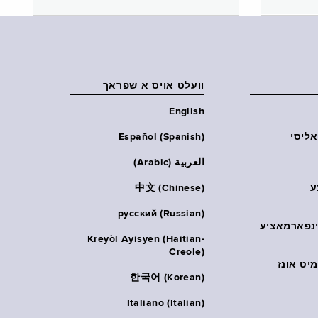
וועלט אויס א שפראך
English
אליסי
Español (Spanish)
العربية (Arabic)
ע
中文 (Chinese)
русский (Russian)
אינפארמאציע
Kreyòl Ayisyen (Haitian-
Creole)
יט אונז
한국어 (Korean)
Italiano (Italian)