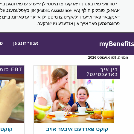
דאנקבאר פאר אייער וויליגקייט צו מיטטיילן אייער ערפארונג ביים 
פראגראמען פאר אייך און אנדערע ניו יארקער.
myBenefits
אנווייזונגען
פ
זונטיק, 9טן אויגוסט 2026
בין איך
EBT סומע
בארעכטיגט?
קוקט אי
קוקט פארדעם איבער אויב