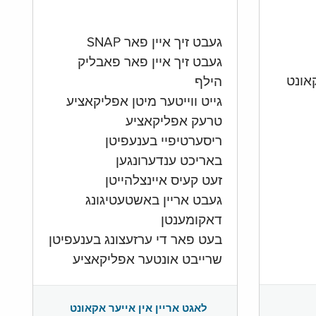
געבט זיך איין פאר SNAP
געבט זיך איין פאר פאבליק
הילף
גייט ווייטער מיטן אפליקאציע
טרעק אפליקאציע
ריסערטיפיי בענעפיטן
באריכט ענדערונגען
זעט קעיס איינצלהייטן
געבט אריין באשטעטיגונג
דאקומענטן
בעט פאר די ערזעצונג בענעפיטן
שרייבט אונטער אפליקאציע
לאגט אריין אין אייער אקאונט