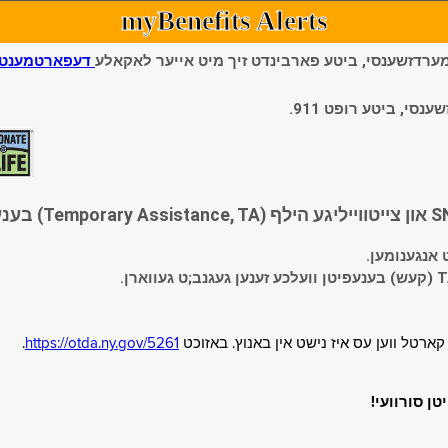
myBenefits Alerts
 עמערדזשענסי, ביטע פארבינדט זיך מיט אייער לאקאלע
דעפארטמענט פ
י, ביטע רופט 911.
.
https://otda.ny.gov/5261