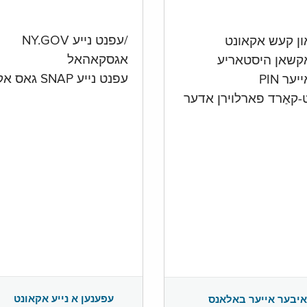
/עפנט נייע NY.GOV
אגסקאהאל
קשאן היסטאריע
עפנט נייע SNAP גאס אקאונט
ער PIN
ט-קאַרד פארלוירן אדער
עפענען א נייע אקאונט
איבער אייער באלאנס