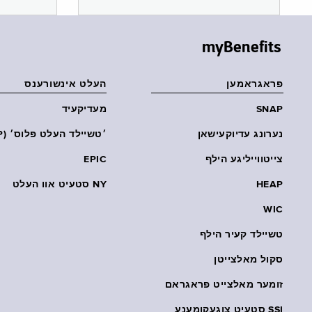
myBenefits
פראגראמען
העלט אינשורענס
SNAP
מעדיקעיד
נערונג עדיוקעישאן
׳טשיילד העלט פּלוס׳ (CHP)
צייטווייליגע הילף
EPIC
HEAP
NY סטעיט אוו העלט
WIC
טשיילד קעיר הילף
סקול מאלצייטן
זומער מאלצייט פראגראם
SSI סטעיט צוגעקומענע