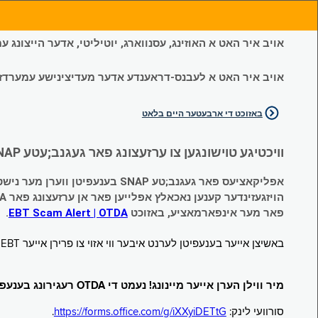
אויב איר האט א האוזינג, עסנווארג, יוטיליטי, אדער הייצונג
אויב איר האט א לעבנס-דראענדע אדער מעדיצינישע עמערדזשענס
באזוכט די ארבעטער היים בלאט
וויכטיגע טוישונגען צו ערזעצונג פאר געגנב;עטע SNAP און צייטווייליגע הילף (Temporary Assistance, TA) בענעפיטן:
אפליקאציעס פאר געגנב;טע SNAP בענעפיטן ווערן מער נישט אנגענומען.
הויזגעזינדער קענען נאכאלץ אפּלייען פאר אן ערזעצונג פאר TA (קעש) בענעפיטן וועלכע זענען געגנב;ט געווארן.
פאר מער אינפארמאציע, באזוכט
EBT Scam Alert | OTDA
.
באשיצן אייער בענעפיטן לערנט איבער ווי אזוי צו פרירן אייער EBT קארטל ווען עס איז נישט אין באנוץ. באזוכט
מיר ווילן הערן אייער מיינונג! נעמט די OTDA רעגירונג בענעפיטן סורוועי!
סורוועי לינק:
https://forms.office.com/g/iXXyiDETtG
.