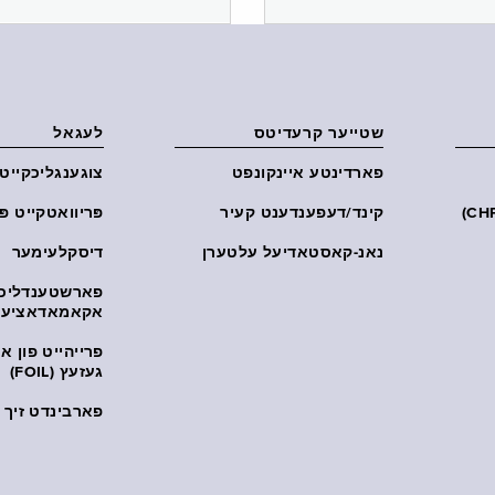
שטייער קרעדיטס
לעגאל
פארדינטע איינקונפט
צוגענגליכקייט
קינד/דעפענדענט קעיר
פּריוואטקייט פּ
נאנ-קאסטאדיעל עלטערן
דיסקלעימער
פארשטענדליכ
אקאמאדאציע
פרייהייט פון 
געזעץ (FOIL)
פארבינדט זיך מ