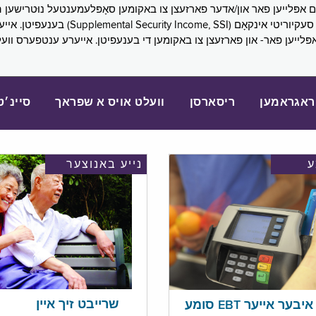
SNAP), פובליק הילף (lic Assistance, PA
אפּלייען פאר- און פארזעצן צו באקומען די בענעפיטן. אייערע ענטפערס ווע
ראגראמען
ריסארסן
וועלט אויס א שפראך
סיינ׳ט
נייע באנוצער
שרייבט זיך איין
בער אייער EBT סומע