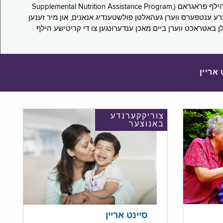
די סורוועי פארבעט ניו יארקער צו מיטטיילן זייערע ערפארונגען ביים אפּלייען פאר און/אדער פארזעצן צו באקומען סאָפּלעמענטעל נוּטרישען הילף פראגראם (Supplemental Nutrition Assistance Program,
Pub) און סאָפּלעמענטעל סעקיוריטי אינקאָם (Supplemental Security Income, SSI) בענעפיטן. אייערע ענטפערס ווערן געהאלטן פולשטענדיג אנאנים, און מיר זענען
לן באטראכט ווערן ביים מאכן ענדערונגען צו די קריטישע הילף
 אריין
צוריקקערנדע
באנוצער
סיינט אריין