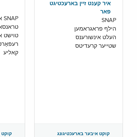
איר קענט זיין בארעכטיגט
פאר
SNAP און קעש אקאונט
SNAP
טראנסא
הילף פראגראמען
טוישט איי
העלט אינשורענס
רעפּאָר
שטייער קרעדיטס
קאליע
קוקט 
קוקט איבער בארעכטיגונג