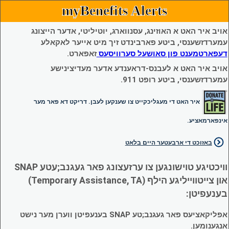
myBenefits Alerts
אויב איר האט א האוזינג, עסנווארג, יוטיליטי, אדער הייצונג
עמערדזשענסי, ביטע פארבינדט זיך מיט אייער לאקאלע
דעפארטמענט פון סאושעל סערוויסעס
זאפארט.
אויב איר האט א לעבנס-דראענדע אדער מעדיצינישע
עמערדזשענסי, ביטע רופט 911.
איר האט די מעגליכקייט צו שענקען לעבן. דריקט דא פאר מער
אינפארמאציע.
באזוכט די ארבעטער היים בלאט
וויכטיגע טוישונגען צו ערזעצונג פאר געגנב;עטע SNAP
און צייטווייליגע הילף (Temporary Assistance, TA)
בענעפיטן:
אפליקאציעס פאר געגנב;טע SNAP בענעפיטן ווערן מער נישט
אנגענומען.