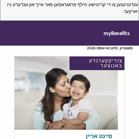
ענדערונגען צו די קריטישע הילף פראגראמען פאר אייך און אנדערע ניו
יארקער.
myBenefits
מאָנטיק, 10טן אויגוסט 2026
צוריקקערנדע
באנוצער
סיינט אריין