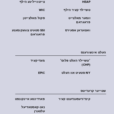
HEAP
צייטווייליגע הילף
טשיילד קעיר הילף
WIC
זומער מאלצייט
סקול מאלצייטן
פראגראם
וועטעראן אפעירס
SSI סטעיט צוגעקומענע
פראגראם
העלט אינשורענס
׳טשיילד העלט פּלוס׳
מעדיקעיד
(CHP)
NY סטעיט אוו העלט
EPIC
שטייער קרעדיטס
קינד/דעפענדענט קעיר
פארדינטע איינקונפט
נאנ-קאסטאדיעל
עלטערן