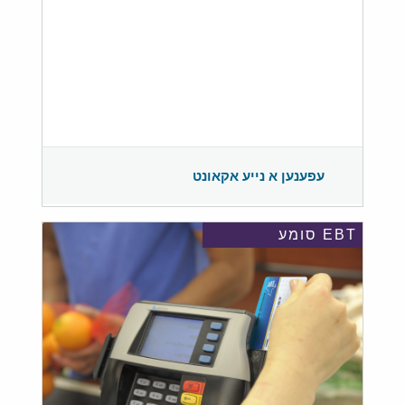
עפענען א נייע אקאונט
EBT סומע