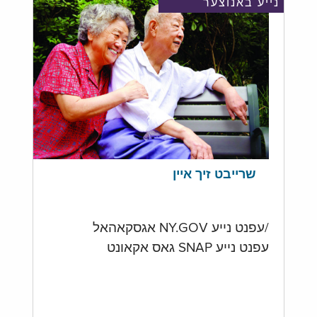
נייע באנוצער
שרייבט זיך איין
/עפנט נייע NY.GOV אגסקאהאל
עפנט נייע SNAP גאס אקאונט