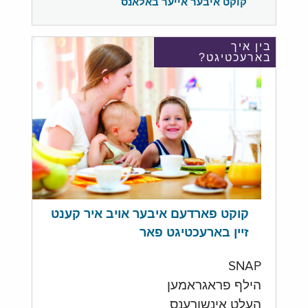
קוקט איבער אייער באלאנס
בין איך
בארעכטיגט?
קוקט פארדעם איבער אויב איר קענט
זיין בארעכטיגט פאר
SNAP
הילף פראגראמען
העלט אינשורענס