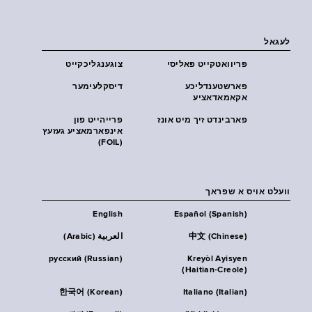
לעגאל
פּריוואטקייט פּאליסי
צוגענגליכקייט
פארשטענדליכע
דיסקלעימער
אקאמאדאציע
פארבינדט זיך מיט אונז
פרייהייט פון
אינפארמאציע געזעץ
(FOIL)
וועלט אויס א שפראך
English
Español (Spanish)
中文 (Chinese)
العربية (Arabic)
русский (Russian)
Kreyòl Ayisyen
(Haitian-Creole)
한국어 (Korean)
Italiano (Italian)