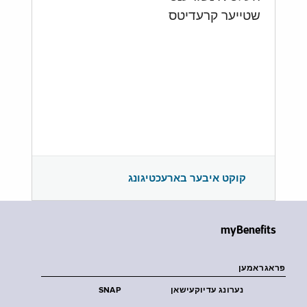
שטייער קרעדיטס
קוקט איבער בארעכטיגונג
myBenefits
פראגראמען
נערונג עדיוקעישאן
SNAP