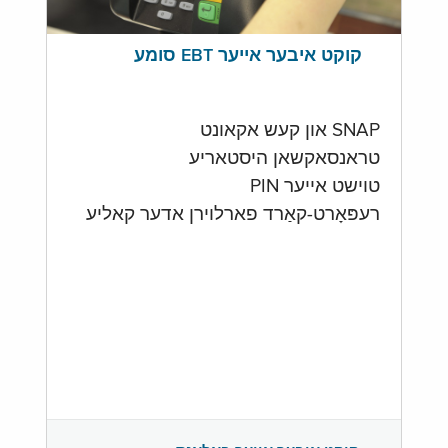
קוקט איבער אייער EBT סומע
SNAP און קעש אקאונט
טראנסאקשאן היסטאריע
טוישט אייער PIN
רעפּאָרט-קאַרד פארלוירן אדער קאליע