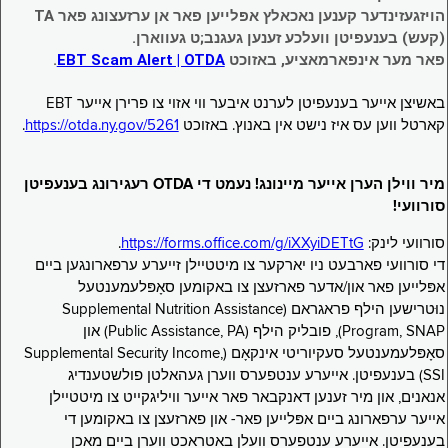
הויזגעזינדער קענען נאכאלץ אפּלייען פאר אן ערזעצונג פאר TA
(קעש) בענעפיטן וועלכע זענען געגנב;ט געווארן.
פאר מער אינפארמאציע, באזוכט
EBT Scam Alert | OTDA
.
באשיצן אייער בענעפיטן לערנט איבער ווי אזוי צו פרירן אייער EBT
קארטל ווען עס איז נישט אין באנוץ. באזוכט
https://otda.ny.gov/5261
.
מיר ווילן הערן אייער מיינונג! נעמט די OTDA רעגירונג בענעפיטן
סורוועי!
סורוועי לינק:
https://forms.office.com/g/iXXyiDETtG
.
די סורוועי פארבעט ניו יארקער צו מיטטיילן זייערע ערפארונגען ביים
אפּלייען פאר און/אדער פארזעצן צו באקומען סאָפּלעמענטעל
נוּטרישען הילף פראגראם (Supplemental Nutrition Assistance
Program, SNAP), פובליק הילף (Public Assistance, PA) און
סאָפּלעמענטעל סעקיוריטי אינקאָם (Supplemental Security Income,
SSI) בענעפיטן. אייערע ענטפערס ווערן געהאלטן פולשטענדיג
אנאנים, און מיר זענען דאנקבאר פאר אייער וויליגקייט צו מיטטיילן
אייער ערפארונג ביים אפּלייען פאר- און פארזעצן צו באקומען די
בענעפיטן. אייערע ענטפערס וועלן באטראכט ווערן ביים מאכן