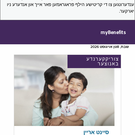
ענדערונגען צו די קריטישע הילף פראגראמען פאר אייך און אנדערע ניו
יארקער.
myBenefits
שבת, 8טן אויגוסט 2026
צוריקקערנדע
באנוצער
סיינט אריין