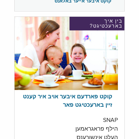
קוקט איבער אייער באלאנס
בין איך
בארעכטיגט?
קוקט פארדעם איבער אויב איר קענט
זיין בארעכטיגט פאר
SNAP
הילף פראגראמען
העלט אינשורענס