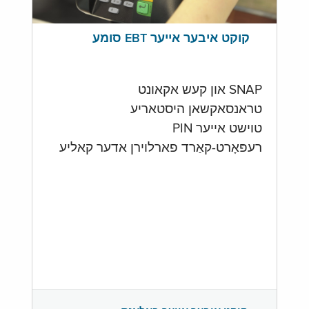
קוקט איבער אייער EBT סומע
SNAP און קעש אקאונט
טראנסאקשאן היסטאריע
טוישט אייער PIN
רעפּאָרט-קאַרד פארלוירן אדער קאליע