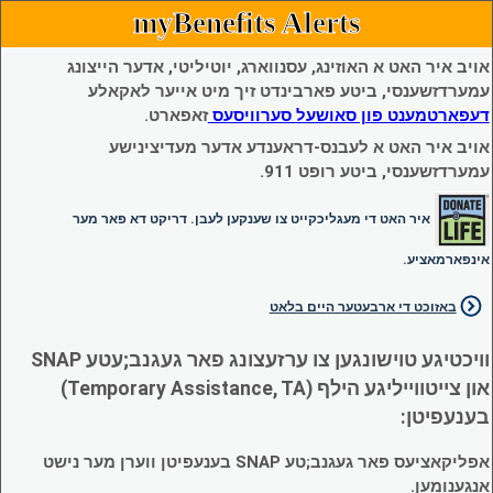
myBenefits Alerts
אויב איר האט א האוזינג, עסנווארג, יוטיליטי, אדער הייצונג
עמערדזשענסי, ביטע פארבינדט זיך מיט אייער לאקאלע
דעפארטמענט פון סאושעל סערוויסעס
זאפארט.
אויב איר האט א לעבנס-דראענדע אדער מעדיצינישע
עמערדזשענסי, ביטע רופט 911.
איר האט די מעגליכקייט צו שענקען לעבן. דריקט דא פאר מער
אינפארמאציע.
באזוכט די ארבעטער היים בלאט
וויכטיגע טוישונגען צו ערזעצונג פאר געגנב;עטע SNAP
און צייטווייליגע הילף (Temporary Assistance, TA)
בענעפיטן:
אפליקאציעס פאר געגנב;טע SNAP בענעפיטן ווערן מער נישט
אנגענומען.