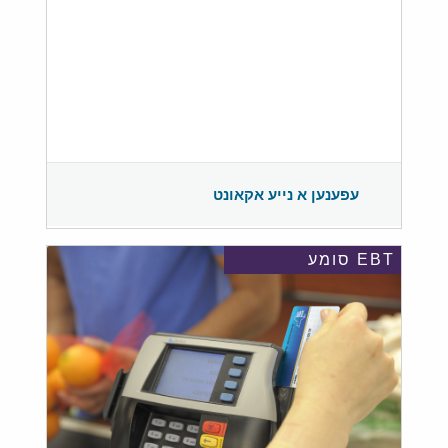
עפענען א נייע אקאונט
EBT סומע