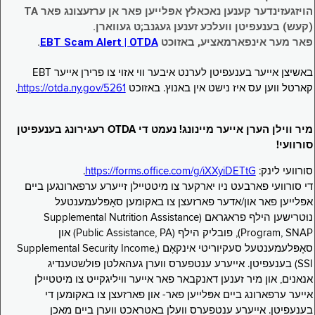
הויזגעזינדער קענען נאכאלץ אפּלייען פאר אן ערזעצונג פאר TA
(קעש) בענעפיטן וועלכע זענען געגנב;ט געווארן.
פאר מער אינפארמאציע, באזוכט
EBT Scam Alert | OTDA
.
באשיצן אייער בענעפיטן לערנט איבער ווי אזוי צו פרירן אייער EBT
קארטל ווען עס איז נישט אין באנוץ. באזוכט
https://otda.ny.gov/5261
.
מיר ווילן הערן אייער מיינונג! נעמט די OTDA רעגירונג בענעפיטן
סורוועי!
סורוועי לינק:
https://forms.office.com/g/iXXyiDETtG
.
די סורוועי פארבעט ניו יארקער צו מיטטיילן זייערע ערפארונגען ביים
אפּלייען פאר און/אדער פארזעצן צו באקומען סאָפּלעמענטעל
נוּטרישען הילף פראגראם (Supplemental Nutrition Assistance
Program, SNAP), פובליק הילף (Public Assistance, PA) און
סאָפּלעמענטעל סעקיוריטי אינקאָם (Supplemental Security Income,
SSI) בענעפיטן. אייערע ענטפערס ווערן געהאלטן פולשטענדיג
אנאנים, און מיר זענען דאנקבאר פאר אייער וויליגקייט צו מיטטיילן
אייער ערפארונג ביים אפּלייען פאר- און פארזעצן צו באקומען די
בענעפיטן. אייערע ענטפערס וועלן באטראכט ווערן ביים מאכן