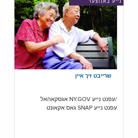
נייע באנוצער
שרייבט זיך איין
/עפנט נייע NY.GOV אגסקאהאל
עפנט נייע SNAP גאס אקאונט