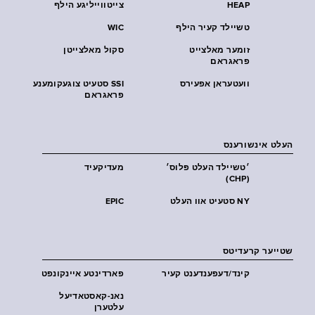
HEAP
צייטווייליגע הילף
טשיילד קעיר הילף
WIC
זומער מאלצייט
סקול מאלצייטן
פראגראם
וועטעראן אפעירס
SSI סטעיט צוגעקומענע
פראגראם
העלט אינשורענס
׳טשיילד העלט פּלוס׳
מעדיקעיד
(CHP)
NY סטעיט אוו העלט
EPIC
שטייער קרעדיטס
קינד/דעפענדענט קעיר
פארדינטע איינקונפט
נאנ-קאסטאדיעל
עלטערן