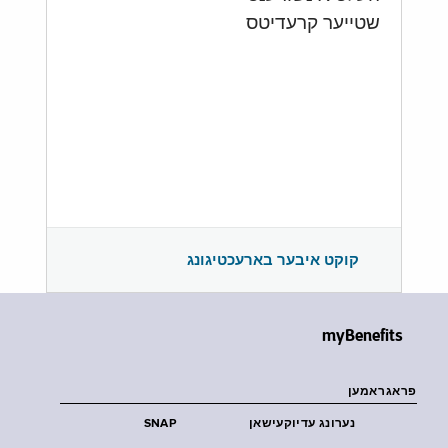
שטייער קרעדיטס
קוקט איבער בארעכטיגונג
myBenefits
פראגראמען
נערונג עדיוקעישאן
SNAP