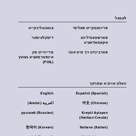
לעגאל
פּריוואטקייט פּאליסי
צוגענגליכקייט
פארשטענדליכע
דיסקלעימער
אקאמאדאציע
פארבינדט זיך מיט אונז
פרייהייט פון
אינפארמאציע געזעץ
(FOIL)
וועלט אויס א שפראך
English
Español (Spanish)
中文 (Chinese)
العربية (Arabic)
русский (Russian)
Kreyòl Ayisyen
(Haitian-Creole)
한국어 (Korean)
Italiano (Italian)