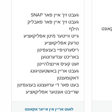
געבט זיך איין פאר SNAP
געבט זיך איין פאר פאבליק
הילף
גייט ווייטער מיטן אפליקאציע
טרעק אפליקאציע
ריסערטיפיי בענעפיטן
באריכט ענדערונגען
זעט קעיס איינצלהייטן
געבט אריין באשטעטיגונג
דאקומענטן
בעט פאר די ערזעצונג בענעפיטן
שרייבט אונטער אפליקאציע
לאגט אריין אין אייער אקאונט