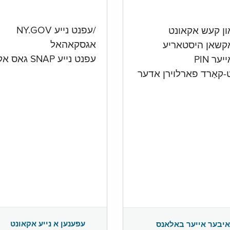
/עפנט נייע NY.GOV
אגסקאהאל
קשאן היסטאריע
עפנט נייע SNAP גאס אקאונט
ער PIN
ט-קאַרד פארלוירן אדער
עפענען א נייע אקאונט
איבער אייער באלאנס