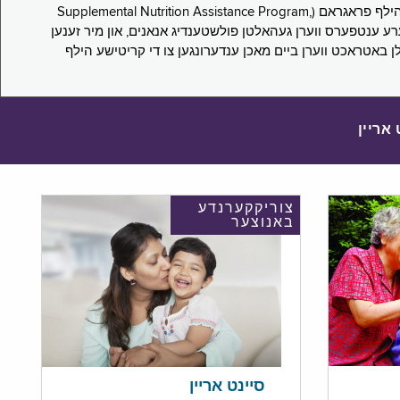
די סורוועי פארבעט ניו יארקער צו מיטטיילן זייערע ערפארונגען ביים אפּלייען פאר און/אדער פארזעצן צו באקומען סאָפּלעמענטעל נוּטרישען הילף פראגראם (Supplemental Nutrition Assistance Program,
Pub) און סאָפּלעמענטעל סעקיוריטי אינקאָם (Supplemental Security Income, SSI) בענעפיטן. אייערע ענטפערס ווערן געהאלטן פולשטענדיג אנאנים, און מיר זענען
לן באטראכט ווערן ביים מאכן ענדערונגען צו די קריטישע הילף
 אריין
צוריקקערנדע
באנוצער
סיינט אריין