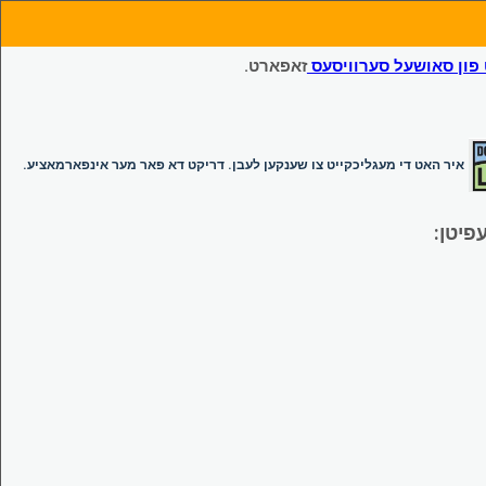
ון סאושעל סערוויסעס
זאפארט.
איר האט די מעגליכקייט צו שענקען לעבן. דריקט דא פאר מער אינפארמאציע.