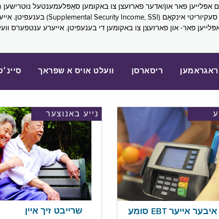
SNAP), פובליק הילף (lic Assistance, PA
אפּלייען פאר- און פארזעצן צו באקומען די בענעפיטן. אייערע ענטפערס ווע
ראגראמען
ריסארסן
וועלט אויס א שפראך
סיינ׳ט
נייע באנוצער
שרייבט זיך איין
בער אייער EBT סומע