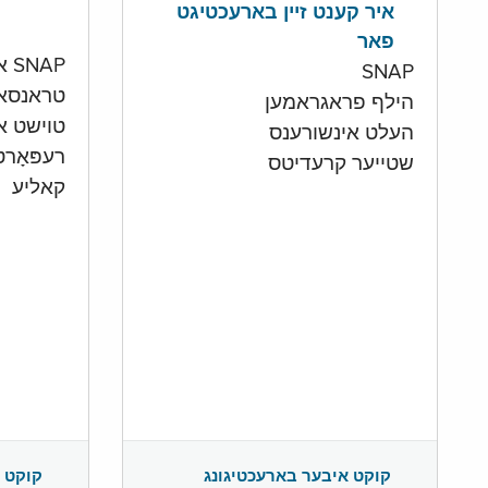
איר קענט זיין בארעכטיגט
פאר
SNAP און קעש אקאונט
SNAP
טראנסא
הילף פראגראמען
טוישט איי
העלט אינשורענס
רעפּאָר
שטייער קרעדיטס
קאליע
קוקט 
קוקט איבער בארעכטיגונג