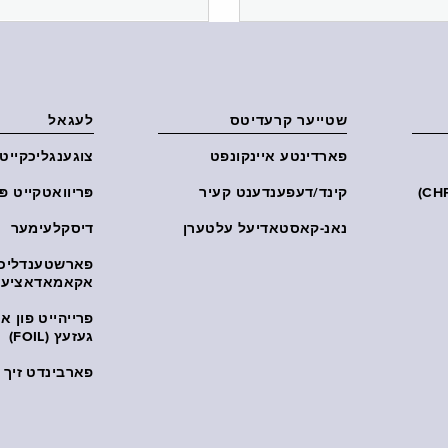
שטייער קרעדיטס
לעגאל
פארדינטע איינקונפט
צוגענגליכקייט
קינד/דעפענדענט קעיר
פּריוואטקייט פּ
נאנ-קאסטאדיעל עלטערן
דיסקלעימער
פארשטענדליכ
אקאמאדאציע
פרייהייט פון 
געזעץ (FOIL)
פארבינדט זיך מ