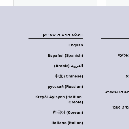
וועלט אויס א שפראך
English
אליסי
Español (Spanish)
العربية (Arabic)
ע
中文 (Chinese)
русский (Russian)
אינפארמאציע
Kreyòl Ayisyen (Haitian-
Creole)
יט אונז
한국어 (Korean)
Italiano (Italian)