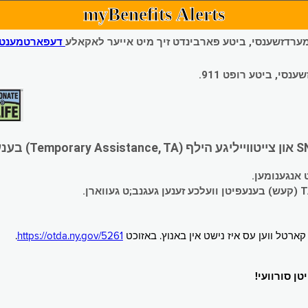
myBenefits Alerts
 עמערדזשענסי, ביטע פארבינדט זיך מיט אייער לאקאלע
דעפארטמענט פ
י, ביטע רופט 911.
.
https://otda.ny.gov/5261