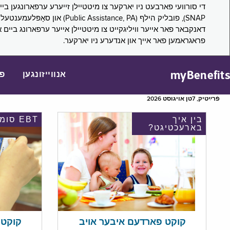
דאנקבאר פאר אייער וויליגקייט צו מיטטיילן אייער ערפארונג ביים 
פראגראמען פאר אייך און אנדערע ניו יארקער.
myBenefits
אנווייזונגען
פ
פֿרײַטיק, 7טן אויגוסט 2026
בין איך
EBT סומע
בארעכטיגט?
קוקט אי
קוקט פארדעם איבער אויב