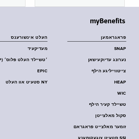
myBenefits
פראגראמען
העלט אינשורענס
SNAP
מעדיקעיד
נערונג עדיוקעישאן
׳טשיילד העלט פּלוס׳ (CHP)
צייטווייליגע הילף
EPIC
HEAP
NY סטעיט אוו העלט
WIC
טשיילד קעיר הילף
סקול מאלצייטן
זומער מאלצייט פראגראם
SSI סטעיט צוגעקומענע