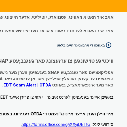
אויב איר האט א האוזינג, עסנווארג, יוטיליטי, אדער הייצונג
אויב איר האט א לעבנס-דראענדע אדער מעדיצינישע עמערדזשענס
באזוכט די ארבעטער היים בלאט
וויכטיגע טוישונגען צו ערזעצונג פאר געגנב;עטע SNAP און צייטווייליגע הילף (Temporary Assistance, TA) בענעפיטן:
אפליקאציעס פאר געגנב;טע SNAP בענעפיטן ווערן מער נישט אנגענומען.
הויזגעזינדער קענען נאכאלץ אפּלייען פאר אן ערזעצונג פאר TA (קעש) בענעפיטן וועלכע זענען געגנב;ט געווארן.
פאר מער אינפארמאציע, באזוכט
EBT Scam Alert | OTDA
.
באשיצן אייער בענעפיטן לערנט איבער ווי אזוי צו פרירן אייער EBT קארטל ווען עס איז נישט אין באנוץ. באזוכט
מיר ווילן הערן אייער מיינונג! נעמט די OTDA רעגירונג בענעפיטן סורוועי!
סורוועי לינק:
https://forms.office.com/g/iXXyiDETtG
.