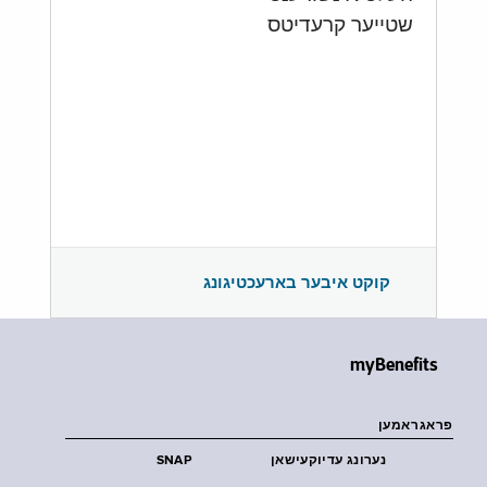
שטייער קרעדיטס
קוקט איבער בארעכטיגונג
myBenefits
פראגראמען
נערונג עדיוקעישאן
SNAP