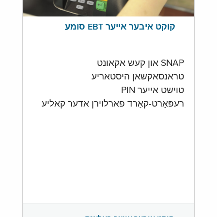
קוקט איבער אייער EBT סומע
SNAP און קעש אקאונט
טראנסאקשאן היסטאריע
טוישט אייער PIN
רעפּאָרט-קאַרד פארלוירן אדער קאליע