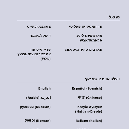
לעגאל
פּריוואטקייט פּאליסי
צוגענגליכקייט
פארשטענדליכע
דיסקלעימער
אקאמאדאציע
פארבינדט זיך מיט אונז
פרייהייט פון
אינפארמאציע געזעץ
(FOIL)
וועלט אויס א שפראך
English
Español (Spanish)
中文 (Chinese)
العربية (Arabic)
русский (Russian)
Kreyòl Ayisyen
(Haitian-Creole)
한국어 (Korean)
Italiano (Italian)