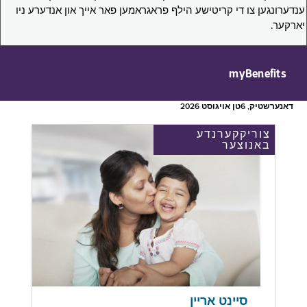
ענדערונגען צו די קריטישע הילף פראגראמען פאר אייך און אנדערע ניו
יארקער.
myBenefits
דאנערשטיק, 6טן אויגוסט 2026
צוריקקערנדע
באנוצער
סיינט אריין