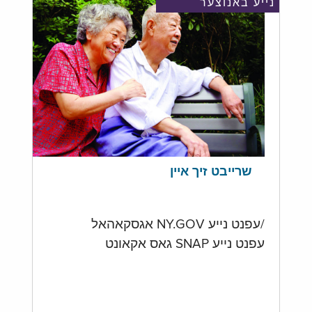
נייע באנוצער
שרייבט זיך איין
/עפנט נייע NY.GOV אגסקאהאל
עפנט נייע SNAP גאס אקאונט