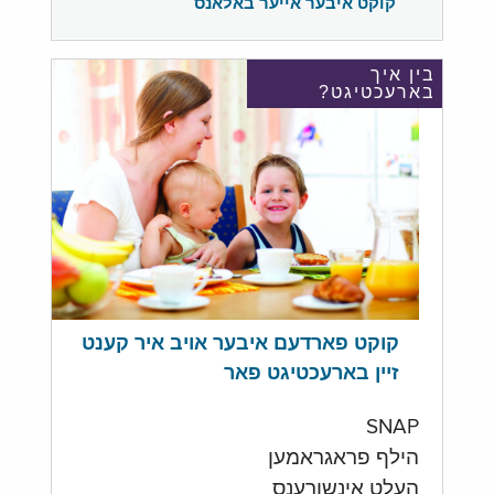
קוקט איבער אייער באלאנס
בין איך
בארעכטיגט?
קוקט פארדעם איבער אויב איר קענט
זיין בארעכטיגט פאר
SNAP
הילף פראגראמען
העלט אינשורענס