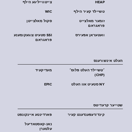
HEAP
צייטווייליגע הילף
טשיילד קעיר הילף
WIC
זומער מאלצייט
סקול מאלצייטן
פראגראם
וועטעראן אפעירס
SSI סטעיט צוגעקומענע
פראגראם
העלט אינשורענס
׳טשיילד העלט פּלוס׳
מעדיקעיד
(CHP)
NY סטעיט אוו העלט
EPIC
שטייער קרעדיטס
קינד/דעפענדענט קעיר
פארדינטע איינקונפט
נאנ-קאסטאדיעל
עלטערן