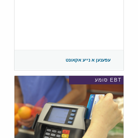
עפענען א נייע אקאונט
EBT סומע