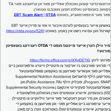
הויזגעזינדער קענען נאכאלץ אפּלייען פאר אן ערזעצונג פאר TA
(קעש) בענעפיטן וועלכע זענען געגנב;ט געווארן.
פאר מער אינפארמאציע, באזוכט
EBT Scam Alert | OTDA
.
באשיצן אייער בענעפיטן לערנט איבער ווי אזוי צו פרירן אייער EBT
קארטל ווען עס איז נישט אין באנוץ. באזוכט
https://otda.ny.gov/5261
.
מיר ווילן הערן אייער מיינונג! נעמט די OTDA רעגירונג בענעפיטן
סורוועי!
סורוועי לינק:
https://forms.office.com/g/iXXyiDETtG
.
די סורוועי פארבעט ניו יארקער צו מיטטיילן זייערע ערפארונגען ביים
אפּלייען פאר און/אדער פארזעצן צו באקומען סאָפּלעמענטעל
נוּטרישען הילף פראגראם (Supplemental Nutrition Assistance
Program, SNAP), פובליק הילף (Public Assistance, PA) און
סאָפּלעמענטעל סעקיוריטי אינקאָם (Supplemental Security Income,
SSI) בענעפיטן. אייערע ענטפערס ווערן געהאלטן פולשטענדיג
אנאנים, און מיר זענען דאנקבאר פאר אייער וויליגקייט צו מיטטיילן
אייער ערפארונג ביים אפּלייען פאר- און פארזעצן צו באקומען די
בענעפיטן. אייערע ענטפערס וועלן באטראכט ווערן ביים מאכן