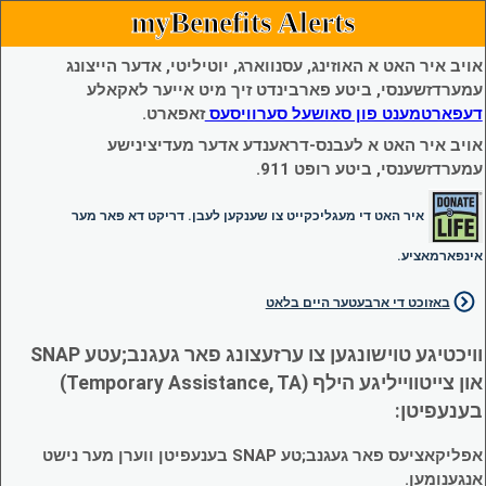
myBenefits Alerts
אויב איר האט א האוזינג, עסנווארג, יוטיליטי, אדער הייצונג
עמערדזשענסי, ביטע פארבינדט זיך מיט אייער לאקאלע
דעפארטמענט פון סאושעל סערוויסעס
זאפארט.
אויב איר האט א לעבנס-דראענדע אדער מעדיצינישע
עמערדזשענסי, ביטע רופט 911.
איר האט די מעגליכקייט צו שענקען לעבן. דריקט דא פאר מער
אינפארמאציע.
באזוכט די ארבעטער היים בלאט
וויכטיגע טוישונגען צו ערזעצונג פאר געגנב;עטע SNAP
און צייטווייליגע הילף (Temporary Assistance, TA)
בענעפיטן:
אפליקאציעס פאר געגנב;טע SNAP בענעפיטן ווערן מער נישט
אנגענומען.