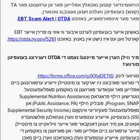
הויזגעזינדער קענען נאכאלץ אפּלייען פאר אן ערזעצונג פאר TA
(קעש) בענעפיטן וועלכע זענען געגנב;ט געווארן.
פאר מער אינפארמאציע, באזוכט
EBT Scam Alert | OTDA
.
באשיצן אייער בענעפיטן לערנט איבער ווי אזוי צו פרירן אייער EBT
קארטל ווען עס איז נישט אין באנוץ. באזוכט
https://otda.ny.gov/5261
.
מיר ווילן הערן אייער מיינונג! נעמט די OTDA רעגירונג בענעפיטן
סורוועי!
סורוועי לינק:
https://forms.office.com/g/iXXyiDETtG
.
די סורוועי פארבעט ניו יארקער צו מיטטיילן זייערע ערפארונגען ביים
אפּלייען פאר און/אדער פארזעצן צו באקומען סאָפּלעמענטעל
נוּטרישען הילף פראגראם (Supplemental Nutrition Assistance
Program, SNAP), פובליק הילף (Public Assistance, PA) און
סאָפּלעמענטעל סעקיוריטי אינקאָם (Supplemental Security Income,
SSI) בענעפיטן. אייערע ענטפערס ווערן געהאלטן פולשטענדיג
אנאנים, און מיר זענען דאנקבאר פאר אייער וויליגקייט צו מיטטיילן
אייער ערפארונג ביים אפּלייען פאר- און פארזעצן צו באקומען די
בענעפיטן. אייערע ענטפערס וועלן באטראכט ווערן ביים מאכן