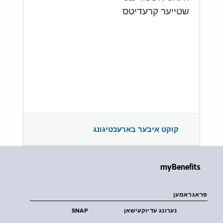
שטייער קרעדיטס
קוקט איבער בארעכטיגונג
myBenefits
פראגראמען
נערונג עדיוקעישאן
SNAP