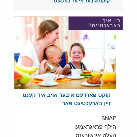
קוקט איבער אייער באלאנס
בין איך
בארעכטיגט?
קוקט פארדעם איבער אויב איר קענט
זיין בארעכטיגט פאר
SNAP
הילף פראגראמען
העלט אינשורענס