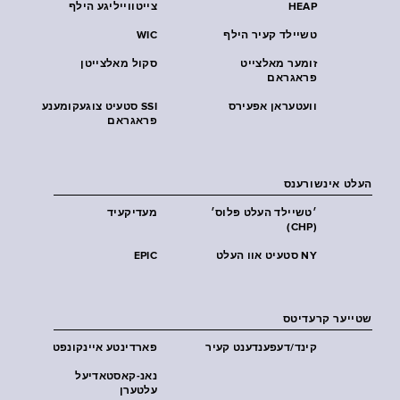
HEAP
צייטווייליגע הילף
טשיילד קעיר הילף
WIC
זומער מאלצייט
סקול מאלצייטן
פראגראם
וועטעראן אפעירס
SSI סטעיט צוגעקומענע
פראגראם
העלט אינשורענס
׳טשיילד העלט פּלוס׳
מעדיקעיד
(CHP)
NY סטעיט אוו העלט
EPIC
שטייער קרעדיטס
קינד/דעפענדענט קעיר
פארדינטע איינקונפט
נאנ-קאסטאדיעל
עלטערן