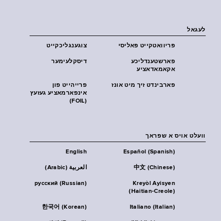
לעגאל
פּריוואטקייט פּאליסי
צוגענגליכקייט
פארשטענדליכע
דיסקלעימער
אקאמאדאציע
פארבינדט זיך מיט אונז
פרייהייט פון
אינפארמאציע געזעץ
(FOIL)
וועלט אויס א שפראך
English
Español (Spanish)
中文 (Chinese)
العربية (Arabic)
русский (Russian)
Kreyòl Ayisyen
(Haitian-Creole)
한국어 (Korean)
Italiano (Italian)