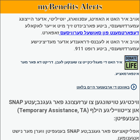
myBenefits Alerts
אויב איר האט א האוזינג, עסנווארג, יוטיליטי, אדער הייצונג
עמערדזשענסי, ביטע פארבינדט זיך מיט אייער לאקאלע
דעפארטמענט פון סאושעל סערוויסעס
זאפארט.
אויב איר האט א לעבנס-דראענדע אדער מעדיצינישע
עמערדזשענסי, ביטע רופט 911.
איר האט די מעגליכקייט צו שענקען לעבן. דריקט דא פאר מער
אינפארמאציע.
באזוכט די ארבעטער היים בלאט
וויכטיגע טוישונגען צו ערזעצונג פאר געגנב;עטע SNAP
און צייטווייליגע הילף (Temporary Assistance, TA)
בענעפיטן:
אפליקאציעס פאר געגנב;טע SNAP בענעפיטן ווערן מער נישט
אנגענומען.