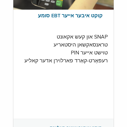
קוקט איבער אייער EBT סומע
SNAP און קעש אקאונט
טראנסאקשאן היסטאריע
טוישט אייער PIN
רעפּאָרט-קאַרד פארלוירן אדער קאליע