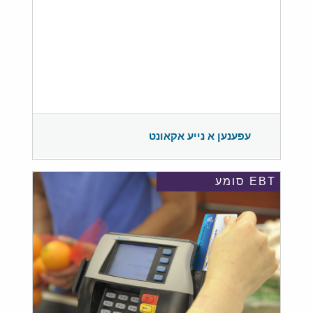
עפענען א נייע אקאונט
EBT סומע