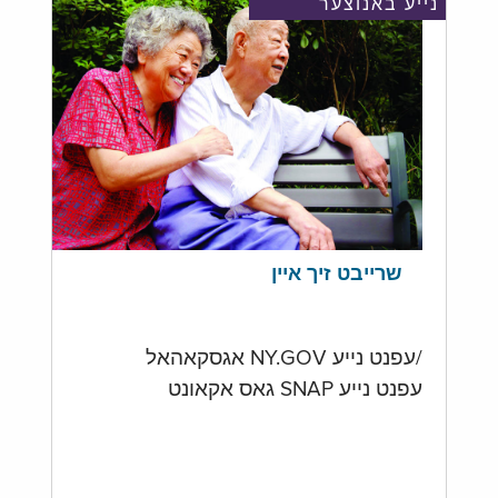
נייע באנוצער
שרייבט זיך איין
/עפנט נייע NY.GOV אגסקאהאל
עפנט נייע SNAP גאס אקאונט