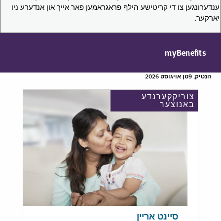
ענדערונגען צו די קריטישע הילף פראגראמען פאר אייך און אנדערע ניו
יארקער.
myBenefits
זונטיק, 9טן אויגוסט 2026
צוריקקערנדע
באנוצער
סיינט אריין