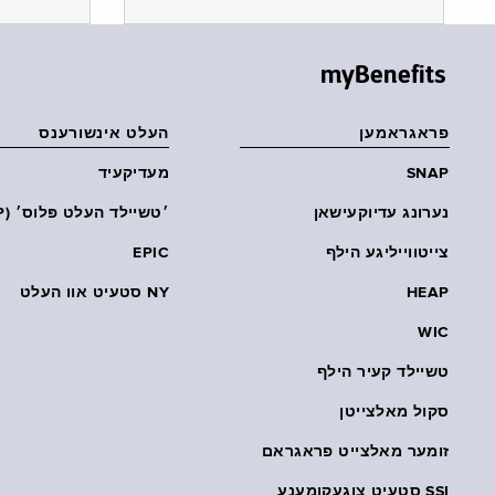
myBenefits
פראגראמען
העלט אינשורענס
SNAP
מעדיקעיד
נערונג עדיוקעישאן
׳טשיילד העלט פּלוס׳ (CHP)
צייטווייליגע הילף
EPIC
HEAP
NY סטעיט אוו העלט
WIC
טשיילד קעיר הילף
סקול מאלצייטן
זומער מאלצייט פראגראם
SSI סטעיט צוגעקומענע