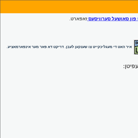
ון סאושעל סערוויסעס
זאפארט.
איר האט די מעגליכקייט צו שענקען לעבן. דריקט דא פאר מער אינפארמאציע.