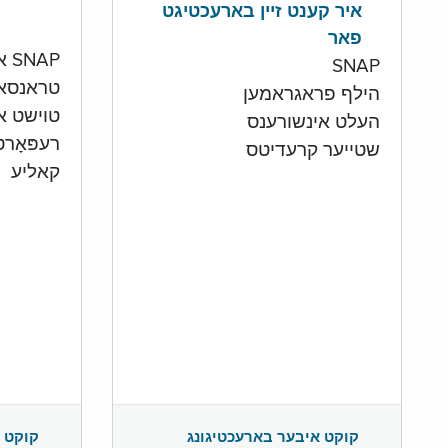
איר קענט זיין בארעכטיגט
פאר
SNAP און קעש אקאונט
SNAP
טראנסא
הילף פראגראמען
טוישט איי
העלט אינשורענס
רעפּאָר
שטייער קרעדיטס
קאליע
קוקט 
קוקט איבער בארעכטיגונג