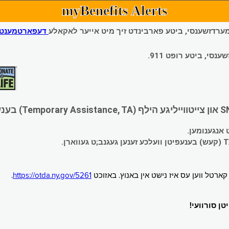
myBenefits Alerts
 עמערדזשענסי, ביטע פארבינדט זיך מיט אייער לאקאלע
דעפארטמענט פ
י, ביטע רופט 911.
.
https://otda.ny.gov/5261