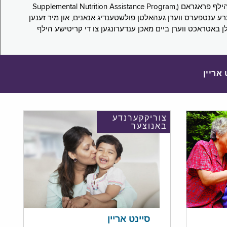
די סורוועי פארבעט ניו יארקער צו מיטטיילן זייערע ערפארונגען ביים אפּלייען פאר און/אדער פארזעצן צו באקומען סאָפּלעמענטעל נוּטרישען הילף פראגראם (Supplemental Nutrition Assistance Program,
Pub) און סאָפּלעמענטעל סעקיוריטי אינקאָם (Supplemental Security Income, SSI) בענעפיטן. אייערע ענטפערס ווערן געהאלטן פולשטענדיג אנאנים, און מיר זענען
לן באטראכט ווערן ביים מאכן ענדערונגען צו די קריטישע הילף
 אריין
צוריקקערנדע
באנוצער
סיינט אריין