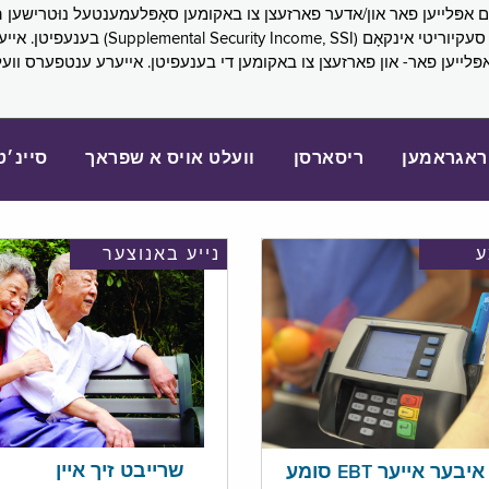
SNAP), פובליק הילף (lic Assistance, PA
אפּלייען פאר- און פארזעצן צו באקומען די בענעפיטן. אייערע ענטפערס ווע
ראגראמען
ריסארסן
וועלט אויס א שפראך
סיינ׳ט
נייע באנוצער
שרייבט זיך איין
בער אייער EBT סומע