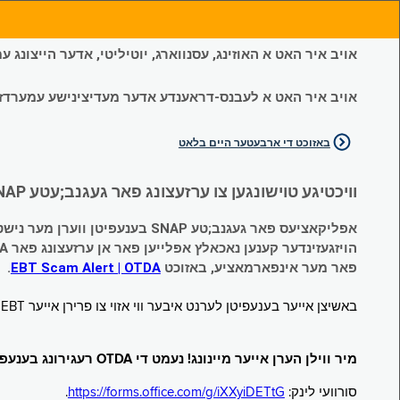
אויב איר האט א האוזינג, עסנווארג, יוטיליטי, אדער הייצונג
אויב איר האט א לעבנס-דראענדע אדער מעדיצינישע עמערדזשענס
באזוכט די ארבעטער היים בלאט
וויכטיגע טוישונגען צו ערזעצונג פאר געגנב;עטע SNAP און צייטווייליגע הילף (Temporary Assistance, TA) בענעפיטן:
אפליקאציעס פאר געגנב;טע SNAP בענעפיטן ווערן מער נישט אנגענומען.
הויזגעזינדער קענען נאכאלץ אפּלייען פאר אן ערזעצונג פאר TA (קעש) בענעפיטן וועלכע זענען געגנב;ט געווארן.
פאר מער אינפארמאציע, באזוכט
EBT Scam Alert | OTDA
.
באשיצן אייער בענעפיטן לערנט איבער ווי אזוי צו פרירן אייער EBT קארטל ווען עס איז נישט אין באנוץ. באזוכט
מיר ווילן הערן אייער מיינונג! נעמט די OTDA רעגירונג בענעפיטן סורוועי!
סורוועי לינק:
https://forms.office.com/g/iXXyiDETtG
.