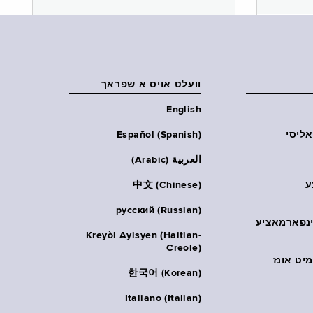
וועלט אויס א שפראך
English
אליסי
Español (Spanish)
العربية (Arabic)
ע
中文 (Chinese)
русский (Russian)
אינפארמאציע
Kreyòl Ayisyen (Haitian-
Creole)
יט אונז
한국어 (Korean)
Italiano (Italian)