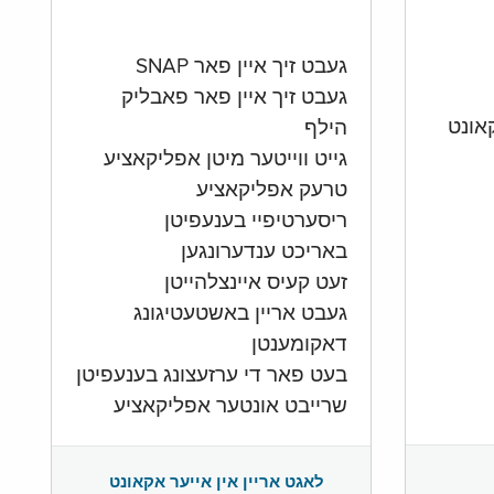
געבט זיך איין פאר SNAP
געבט זיך איין פאר פאבליק
הילף
גייט ווייטער מיטן אפליקאציע
טרעק אפליקאציע
ריסערטיפיי בענעפיטן
באריכט ענדערונגען
זעט קעיס איינצלהייטן
געבט אריין באשטעטיגונג
דאקומענטן
בעט פאר די ערזעצונג בענעפיטן
שרייבט אונטער אפליקאציע
לאגט אריין אין אייער אקאונט