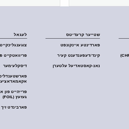
שטייער קרעדיטס
לעגאל
פארדינטע איינקונפט
צוגענגליכקייט
קינד/דעפענדענט קעיר
פּריוואטקייט פּ
נאנ-קאסטאדיעל עלטערן
דיסקלעימער
פארשטענדליכ
אקאמאדאציע
פרייהייט פון 
געזעץ (FOIL)
פארבינדט זיך מ