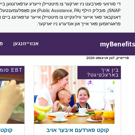
דאנקבאר פאר אייער וויליגקייט צו מיטטיילן אייער ערפארונג ביים 
פראגראמען פאר אייך און אנדערע ניו יארקער.
myBenefits
אנווייזונגען
פ
פֿרײַטיק, 7טן אויגוסט 2026
בין איך
EBT סומע
בארעכטיגט?
קוקט אי
קוקט פארדעם איבער אויב