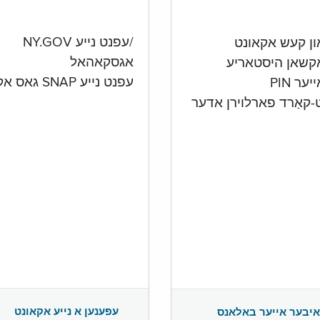
/עפנט נייע NY.GOV
אגסקאהאל
קשאן היסטאריע
עפנט נייע SNAP גאס אקאונט
ער PIN
ט-קאַרד פארלוירן אדער
עפענען א נייע אקאונט
איבער אייער באלאנס