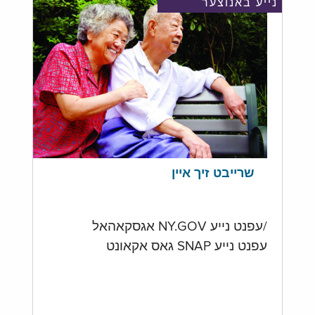
נייע באנוצער
שרייבט זיך איין
/עפנט נייע NY.GOV אגסקאהאל
עפנט נייע SNAP גאס אקאונט