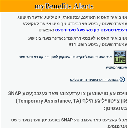
myBenefits Alerts
אויב איר האט א האוזינג, עסנווארג, יוטיליטי, אדער הייצונג
עמערדזשענסי, ביטע פארבינדט זיך מיט אייער לאקאלע
דעפארטמענט פון סאושעל סערוויסעס
זאפארט.
אויב איר האט א לעבנס-דראענדע אדער מעדיצינישע
עמערדזשענסי, ביטע רופט 911.
איר האט די מעגליכקייט צו שענקען לעבן. דריקט דא פאר מער
אינפארמאציע.
באזוכט די ארבעטער היים בלאט
וויכטיגע טוישונגען צו ערזעצונג פאר געגנב;עטע SNAP
און צייטווייליגע הילף (Temporary Assistance, TA)
בענעפיטן:
אפליקאציעס פאר געגנב;טע SNAP בענעפיטן ווערן מער נישט
אנגענומען.