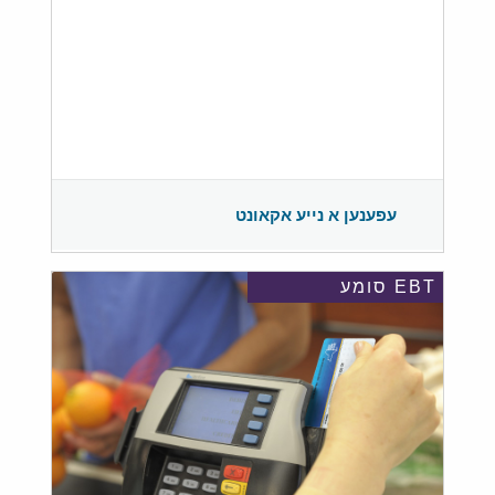
עפענען א נייע אקאונט
EBT סומע