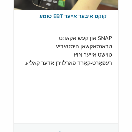
קוקט איבער אייער EBT סומע
SNAP און קעש אקאונט
טראנסאקשאן היסטאריע
טוישט אייער PIN
רעפּאָרט-קאַרד פארלוירן אדער קאליע