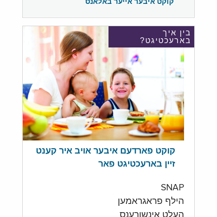
קוקט איבער אייער באלאנס
בין איך
בארעכטיגט?
קוקט פארדעם איבער אויב איר קענט
זיין בארעכטיגט פאר
SNAP
הילף פראגראמען
העלט אינשורענס