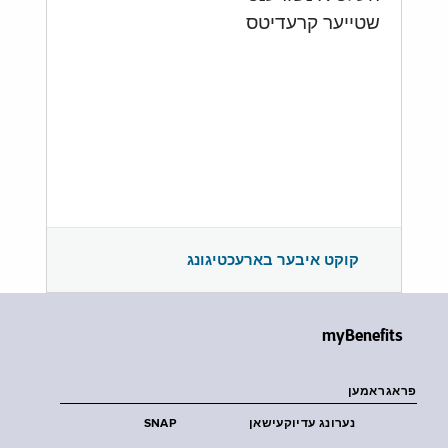
שטייער קרעדיטס
קוקט איבער בארעכטיגונג
myBenefits
פראגראמען
נערונג עדיוקעישאן
SNAP