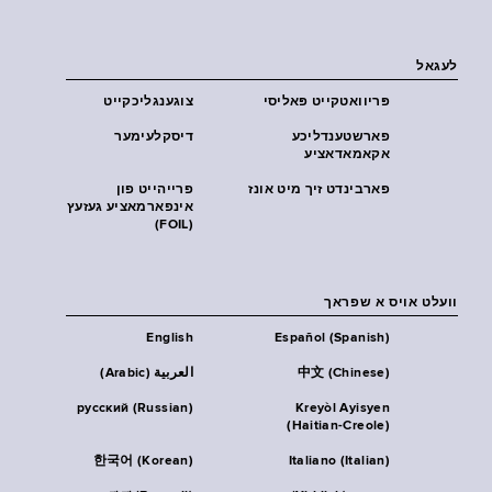
לעגאל
פּריוואטקייט פּאליסי
צוגענגליכקייט
פארשטענדליכע
דיסקלעימער
אקאמאדאציע
פארבינדט זיך מיט אונז
פרייהייט פון
אינפארמאציע געזעץ
(FOIL)
וועלט אויס א שפראך
English
Español (Spanish)
中文 (Chinese)
العربية (Arabic)
русский (Russian)
Kreyòl Ayisyen
(Haitian-Creole)
한국어 (Korean)
Italiano (Italian)