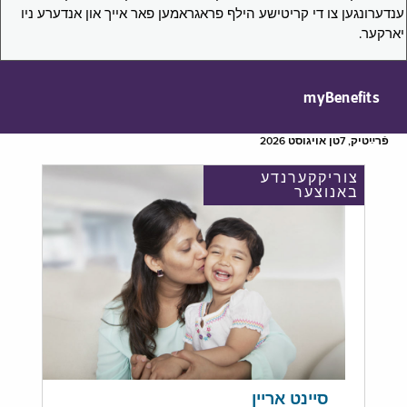
ענדערונגען צו די קריטישע הילף פראגראמען פאר אייך און אנדערע ניו
יארקער.
myBenefits
פֿרײַטיק, 7טן אויגוסט 2026
צוריקקערנדע
באנוצער
סיינט אריין