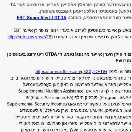
הויזגעזינדער קענען נאכאלץ אפּלייען פאר אן ערזעצונג פאר TA
(קעש) בענעפיטן וועלכע זענען געגנב;ט געווארן.
פאר מער אינפארמאציע, באזוכט
EBT Scam Alert | OTDA
.
באשיצן אייער בענעפיטן לערנט איבער ווי אזוי צו פרירן אייער EBT
קארטל ווען עס איז נישט אין באנוץ. באזוכט
https://otda.ny.gov/5261
.
מיר ווילן הערן אייער מיינונג! נעמט די OTDA רעגירונג בענעפיטן
סורוועי!
סורוועי לינק:
https://forms.office.com/g/iXXyiDETtG
.
די סורוועי פארבעט ניו יארקער צו מיטטיילן זייערע ערפארונגען ביים
אפּלייען פאר און/אדער פארזעצן צו באקומען סאָפּלעמענטעל
נוּטרישען הילף פראגראם (Supplemental Nutrition Assistance
Program, SNAP), פובליק הילף (Public Assistance, PA) און
סאָפּלעמענטעל סעקיוריטי אינקאָם (Supplemental Security Income,
SSI) בענעפיטן. אייערע ענטפערס ווערן געהאלטן פולשטענדיג
אנאנים, און מיר זענען דאנקבאר פאר אייער וויליגקייט צו מיטטיילן
אייער ערפארונג ביים אפּלייען פאר- און פארזעצן צו באקומען די
בענעפיטן. אייערע ענטפערס וועלן באטראכט ווערן ביים מאכן