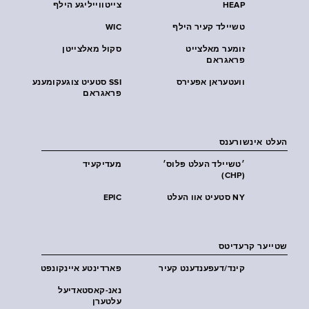
HEAP
צייטווייליגע הילף
טשיילד קעיר הילף
WIC
זומער מאלצייט
סקול מאלצייטן
פראגראם
וועטעראן אפעירס
SSI סטעיט צוגעקומענע
פראגראם
העלט אינשורענס
׳טשיילד העלט פּלוס׳
מעדיקעיד
(CHP)
NY סטעיט אוו העלט
EPIC
שטייער קרעדיטס
קינד/דעפענדענט קעיר
פארדינטע איינקונפט
נאנ-קאסטאדיעל
עלטערן