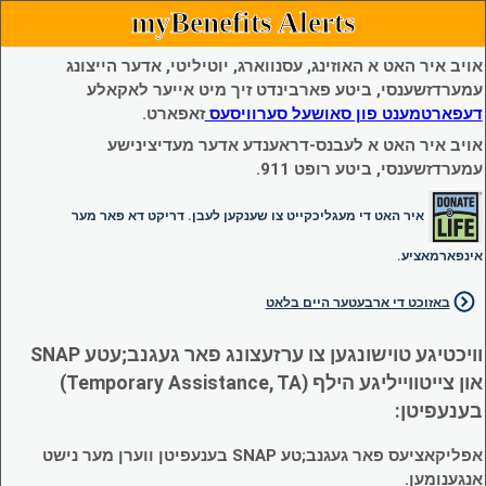
myBenefits Alerts
אויב איר האט א האוזינג, עסנווארג, יוטיליטי, אדער הייצונג
עמערדזשענסי, ביטע פארבינדט זיך מיט אייער לאקאלע
דעפארטמענט פון סאושעל סערוויסעס
זאפארט.
אויב איר האט א לעבנס-דראענדע אדער מעדיצינישע
עמערדזשענסי, ביטע רופט 911.
איר האט די מעגליכקייט צו שענקען לעבן. דריקט דא פאר מער
אינפארמאציע.
באזוכט די ארבעטער היים בלאט
וויכטיגע טוישונגען צו ערזעצונג פאר געגנב;עטע SNAP
און צייטווייליגע הילף (Temporary Assistance, TA)
בענעפיטן:
אפליקאציעס פאר געגנב;טע SNAP בענעפיטן ווערן מער נישט
אנגענומען.