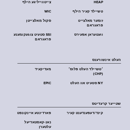
HEAP
צייטווייליגע הילף
טשיילד קעיר הילף
WIC
זומער מאלצייט
סקול מאלצייטן
פראגראם
וועטעראן אפעירס
SSI סטעיט צוגעקומענע
פראגראם
העלט אינשורענס
׳טשיילד העלט פּלוס׳
מעדיקעיד
(CHP)
NY סטעיט אוו העלט
EPIC
שטייער קרעדיטס
קינד/דעפענדענט קעיר
פארדינטע איינקונפט
נאנ-קאסטאדיעל
עלטערן