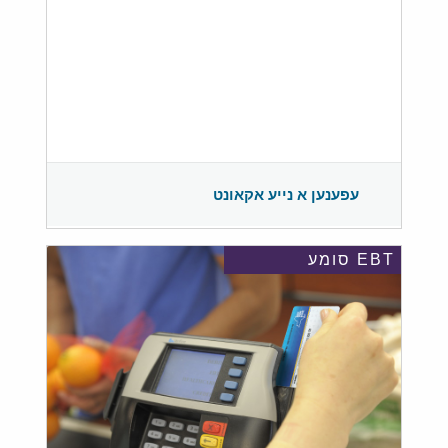
עפענען א נייע אקאונט
EBT סומע