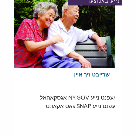
נייע באנוצער
שרייבט זיך איין
/עפנט נייע NY.GOV אגסקאהאל
עפנט נייע SNAP גאס אקאונט