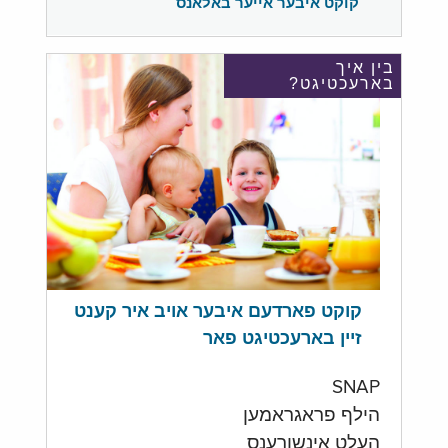
קוקט איבער אייער באלאנס
בין איך
בארעכטיגט?
קוקט פארדעם איבער אויב איר קענט
זיין בארעכטיגט פאר
SNAP
הילף פראגראמען
העלט אינשורענס