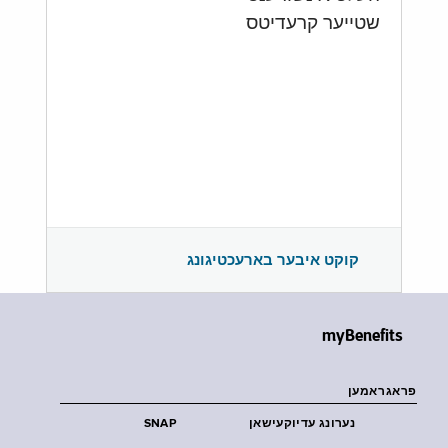
שטייער קרעדיטס
קוקט איבער בארעכטיגונג
myBenefits
פראגראמען
נערונג עדיוקעישאן
SNAP