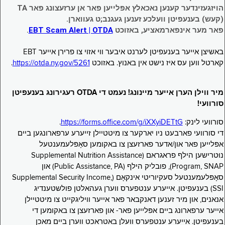
הויזגעזינדער קענען נאכאלץ אפּלייען פאר אן ערזעצונג פאר TA
(קעש) בענעפיטן וועלכע זענען געגנב;ט געווארן.
פאר מער אינפארמאציע, באזוכט
EBT Scam Alert | OTDA
.
באשיצן אייער בענעפיטן לערנט איבער ווי אזוי צו פרירן אייער EBT
קארטל ווען עס איז נישט אין באנוץ. באזוכט
https://otda.ny.gov/5261
.
מיר ווילן הערן אייער מיינונג! נעמט די OTDA רעגירונג בענעפיטן
סורוועי!
סורוועי לינק:
https://forms.office.com/g/iXXyiDETtG
.
די סורוועי פארבעט ניו יארקער צו מיטטיילן זייערע ערפארונגען ביים
אפּלייען פאר און/אדער פארזעצן צו באקומען סאָפּלעמענטעל
נוּטרישען הילף פראגראם (Supplemental Nutrition Assistance
Program, SNAP), פובליק הילף (Public Assistance, PA) און
סאָפּלעמענטעל סעקיוריטי אינקאָם (Supplemental Security Income,
SSI) בענעפיטן. אייערע ענטפערס ווערן געהאלטן פולשטענדיג
אנאנים, און מיר זענען דאנקבאר פאר אייער וויליגקייט צו מיטטיילן
אייער ערפארונג ביים אפּלייען פאר- און פארזעצן צו באקומען די
בענעפיטן. אייערע ענטפערס וועלן באטראכט ווערן ביים מאכן