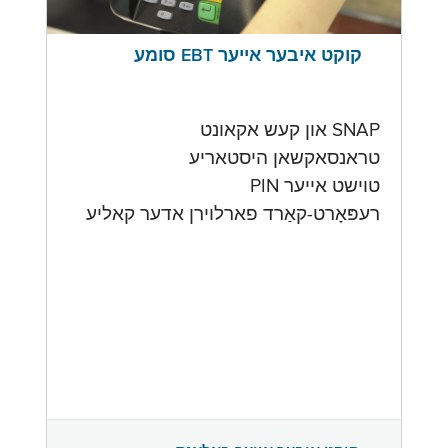
קוקט איבער אייער EBT סומע
SNAP און קעש אקאונט
טראנסאקשאן היסטאריע
טוישט אייער PIN
רעפּאָרט-קאַרד פארלוירן אדער קאליע