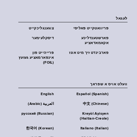
לעגאל
פּריוואטקייט פּאליסי
צוגענגליכקייט
פארשטענדליכע
דיסקלעימער
אקאמאדאציע
פארבינדט זיך מיט אונז
פרייהייט פון
אינפארמאציע געזעץ
(FOIL)
וועלט אויס א שפראך
English
Español (Spanish)
中文 (Chinese)
العربية (Arabic)
русский (Russian)
Kreyòl Ayisyen
(Haitian-Creole)
한국어 (Korean)
Italiano (Italian)