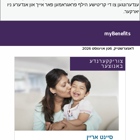
ענדערונגען צו די קריטישע הילף פראגראמען פאר אייך און אנדערע ניו
יארקער.
myBenefits
דאנערשטיק, 6טן אויגוסט 2026
צוריקקערנדע
באנוצער
סיינט אריין