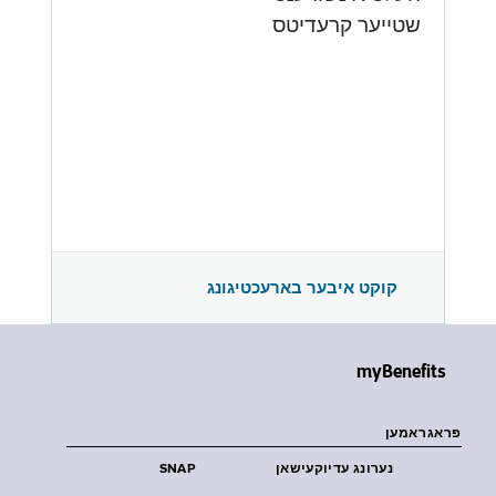
שטייער קרעדיטס
קוקט איבער בארעכטיגונג
myBenefits
פראגראמען
נערונג עדיוקעישאן
SNAP