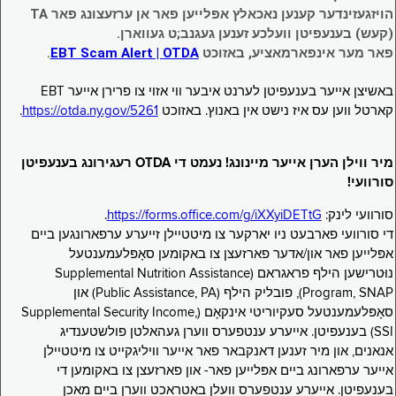
הויזגעזינדער קענען נאכאלץ אפּלייען פאר אן ערזעצונג פאר TA
(קעש) בענעפיטן וועלכע זענען געגנב;ט געווארן.
פאר מער אינפארמאציע, באזוכט
EBT Scam Alert | OTDA
.
באשיצן אייער בענעפיטן לערנט איבער ווי אזוי צו פרירן אייער EBT
קארטל ווען עס איז נישט אין באנוץ. באזוכט
https://otda.ny.gov/5261
.
מיר ווילן הערן אייער מיינונג! נעמט די OTDA רעגירונג בענעפיטן
סורוועי!
סורוועי לינק:
https://forms.office.com/g/iXXyiDETtG
.
די סורוועי פארבעט ניו יארקער צו מיטטיילן זייערע ערפארונגען ביים
אפּלייען פאר און/אדער פארזעצן צו באקומען סאָפּלעמענטעל
נוּטרישען הילף פראגראם (Supplemental Nutrition Assistance
Program, SNAP), פובליק הילף (Public Assistance, PA) און
סאָפּלעמענטעל סעקיוריטי אינקאָם (Supplemental Security Income,
SSI) בענעפיטן. אייערע ענטפערס ווערן געהאלטן פולשטענדיג
אנאנים, און מיר זענען דאנקבאר פאר אייער וויליגקייט צו מיטטיילן
אייער ערפארונג ביים אפּלייען פאר- און פארזעצן צו באקומען די
בענעפיטן. אייערע ענטפערס וועלן באטראכט ווערן ביים מאכן