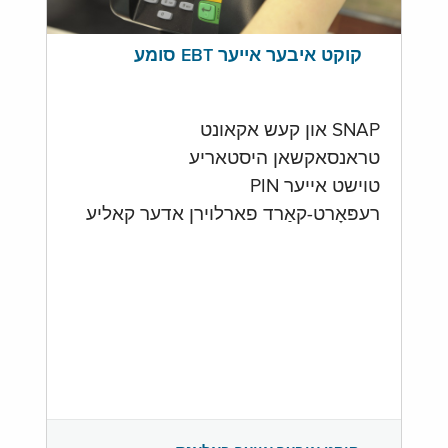
קוקט איבער אייער EBT סומע
SNAP און קעש אקאונט
טראנסאקשאן היסטאריע
טוישט אייער PIN
רעפּאָרט-קאַרד פארלוירן אדער קאליע