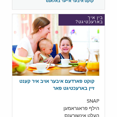
קוקט איבער אייער באלאנס
בין איך
בארעכטיגט?
קוקט פארדעם איבער אויב איר קענט
זיין בארעכטיגט פאר
SNAP
הילף פראגראמען
העלט אינשורענס