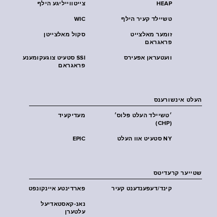
HEAP
צייטווייליגע הילף
טשיילד קעיר הילף
WIC
זומער מאלצייט
סקול מאלצייטן
פראגראם
וועטעראן אפעירס
SSI סטעיט צוגעקומענע
פראגראם
העלט אינשורענס
׳טשיילד העלט פּלוס׳
מעדיקעיד
(CHP)
NY סטעיט אוו העלט
EPIC
שטייער קרעדיטס
קינד/דעפענדענט קעיר
פארדינטע איינקונפט
נאנ-קאסטאדיעל
עלטערן