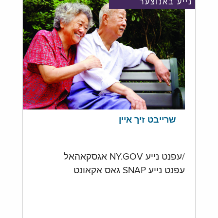
נייע באנוצער
שרייבט זיך איין
/עפנט נייע NY.GOV אגסקאהאל
עפנט נייע SNAP גאס אקאונט