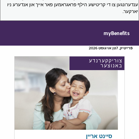
ענדערונגען צו די קריטישע הילף פראגראמען פאר אייך און אנדערע ניו
יארקער.
myBenefits
פֿרײַטיק, 7טן אויגוסט 2026
צוריקקערנדע
באנוצער
סיינט אריין