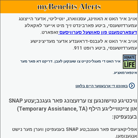
myBenefits Alerts
אויב איר האט א האוזינג, עסנווארג, יוטיליטי, אדער הייצונג
עמערדזשענסי, ביטע פארבינדט זיך מיט אייער לאקאלע
דעפארטמענט פון סאושעל סערוויסעס
זאפארט.
אויב איר האט א לעבנס-דראענדע אדער מעדיצינישע
עמערדזשענסי, ביטע רופט 911.
איר האט די מעגליכקייט צו שענקען לעבן. דריקט דא פאר מער
אינפארמאציע.
באזוכט די ארבעטער היים בלאט
וויכטיגע טוישונגען צו ערזעצונג פאר געגנב;עטע SNAP
און צייטווייליגע הילף (Temporary Assistance, TA)
בענעפיטן:
אפליקאציעס פאר געגנב;טע SNAP בענעפיטן ווערן מער נישט
אנגענומען.