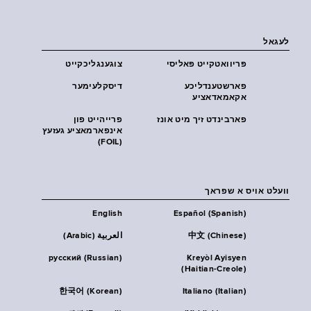
לעגאל
פּריוואטקייט פּאליסי
צוגענגליכקייט
פארשטענדליכע
דיסקלעימער
אקאמאדאציע
פארבינדט זיך מיט אונז
פרייהייט פון
אינפארמאציע געזעץ
(FOIL)
וועלט אויס א שפראך
English
Español (Spanish)
中文 (Chinese)
العربية (Arabic)
русский (Russian)
Kreyòl Ayisyen
(Haitian-Creole)
한국어 (Korean)
Italiano (Italian)