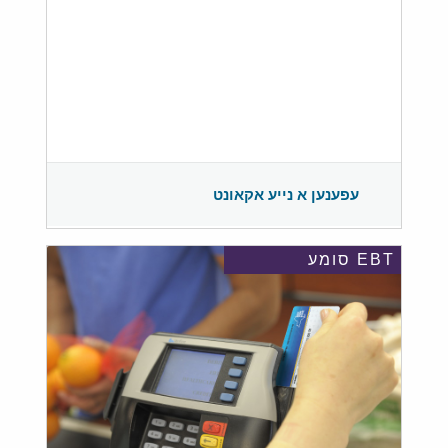
עפענען א נייע אקאונט
EBT סומע