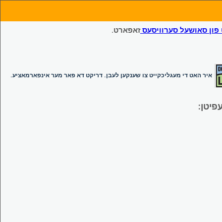
ון סאושעל סערוויסעס
זאפארט.
איר האט די מעגליכקייט צו שענקען לעבן. דריקט דא פאר מער אינפארמאציע.