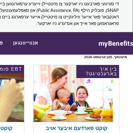
דאנקבאר פאר אייער וויליגקייט צו מיטטיילן אייער ערפארונג ביים 
פראגראמען פאר אייך און אנדערע ניו יארקער.
myBenefits
אנווייזונגען
פ
מיטוואך, 5טן אויגוסט 2026
בין איך
EBT סומע
בארעכטיגט?
קוקט אי
קוקט פארדעם איבער אויב