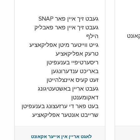
געבט זיך איין פאר SNAP
געבט זיך איין פאר פאבליק
הילף
גייט ווייטער מיטן אפליקאציע
טרעק אפליקאציע
ריסערטיפיי בענעפיטן
באריכט ענדערונגען
זעט קעיס איינצלהייטן
געבט אריין באשטעטיגונג
דאקומענטן
בעט פאר די ערזעצונג בענעפיטן
שרייבט אונטער אפליקאציע
לאגט אריין אין אייער אקאונט