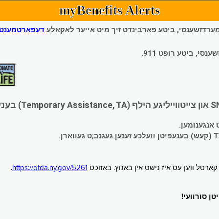
myBenefits Alerts
 עמערדזשענסי, ביטע פארבינדט זיך מיט אייער לאקאלע
דעפארטמענט פ
י, ביטע רופט 911.
.
https://otda.ny.gov/5261