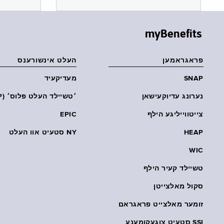
myBenefits
פראגראמען
העלט אינשורענס
SNAP
מעדיקעיד
נערונג עדיוקעישאן
׳טשיילד העלט פּלוס׳ (CHP)
צייטווייליגע הילף
EPIC
HEAP
NY סטעיט אוו העלט
WIC
טשיילד קעיר הילף
סקול מאלצייטן
זומער מאלצייט פראגראם
SSI סטעיט צוגעקומענע