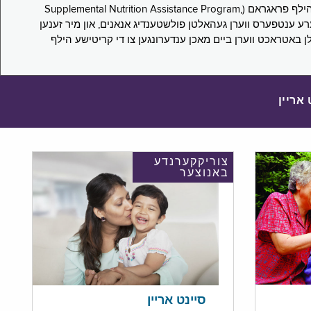
די סורוועי פארבעט ניו יארקער צו מיטטיילן זייערע ערפארונגען ביים אפּלייען פאר און/אדער פארזעצן צו באקומען סאָפּלעמענטעל נוּטרישען הילף פראגראם (Supplemental Nutrition Assistance Program,
Pub) און סאָפּלעמענטעל סעקיוריטי אינקאָם (Supplemental Security Income, SSI) בענעפיטן. אייערע ענטפערס ווערן געהאלטן פולשטענדיג אנאנים, און מיר זענען
לן באטראכט ווערן ביים מאכן ענדערונגען צו די קריטישע הילף
 אריין
צוריקקערנדע
באנוצער
סיינט אריין