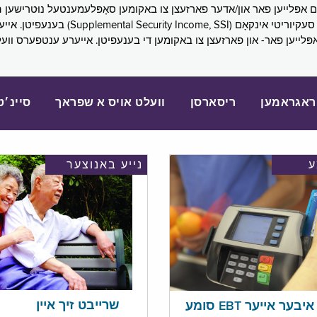
SNAP), פובליק הילף (lic Assistance, PA
אפּלייען פאר- און פארזעצן צו באקומען די בענעפיטן. אייערע ענטפערס ווע
ראגראמען
ריסארסן
וועלט אויס א שפראך
סיינ׳ט
נייע באנוצער
שרייבט זיך איין
בער אייער EBT סומע