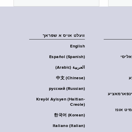
וועלט אויס א שפראך
English
אליסי
Español (Spanish)
العربية (Arabic)
ע
中文 (Chinese)
русский (Russian)
אינפארמאציע
Kreyòl Ayisyen (Haitian-
Creole)
יט אונז
한국어 (Korean)
Italiano (Italian)