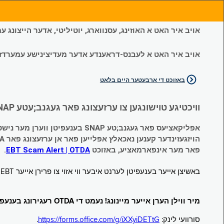
אויב איר האט א האוזינג, עסנווארג, יוטיליטי, אדער הייצונג
אויב איר האט א לעבנס-דראענדע אדער מעדיצינישע עמערדזשענס
באזוכט די ארבעטער היים בלאט
וויכטיגע טוישונגען צו ערזעצונג פאר געגנב;עטע SNAP און צייטווייליגע הילף (Temporary Assistance, TA) בענעפיטן:
אפליקאציעס פאר געגנב;טע SNAP בענעפיטן ווערן מער נישט אנגענומען.
הויזגעזינדער קענען נאכאלץ אפּלייען פאר אן ערזעצונג פאר TA (קעש) בענעפיטן וועלכע זענען געגנב;ט געווארן.
פאר מער אינפארמאציע, באזוכט
EBT Scam Alert | OTDA
.
באשיצן אייער בענעפיטן לערנט איבער ווי אזוי צו פרירן אייער EBT קארטל ווען עס איז נישט אין באנוץ. באזוכט
מיר ווילן הערן אייער מיינונג! נעמט די OTDA רעגירונג בענעפיטן סורוועי!
סורוועי לינק:
https://forms.office.com/g/iXXyiDETtG
.