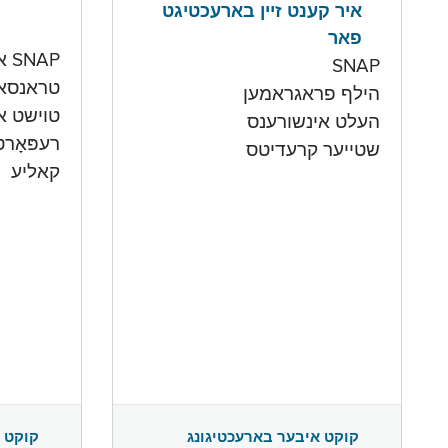
איר קענט זיין בארעכטיגט
פאר
SNAP און קעש אקאונט
SNAP
טראנסא
הילף פראגראמען
טוישט איי
העלט אינשורענס
רעפּאָר
שטייער קרעדיטס
קאליע
קוקט 
קוקט איבער בארעכטיגונג