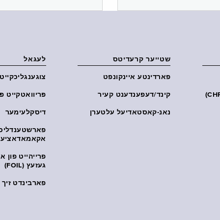
שטייער קרעדיטס
לעגאל
פארדינטע איינקונפט
צוגענגליכקייט
קינד/דעפענדענט קעיר
פּריוואטקייט פּ
נאנ-קאסטאדיעל עלטערן
דיסקלעימער
פארשטענדליכ
אקאמאדאציע
פרייהייט פון 
געזעץ (FOIL)
פארבינדט זיך מ