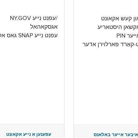
/עפנט נייע NY.GOV
אגסקאהאל
קשאן היסטאריע
עפנט נייע SNAP גאס אקאונט
ער PIN
ט-קאַרד פארלוירן אדער
עפענען א נייע אקאונט
איבער אייער באלאנס