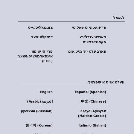
לעגאל
פּריוואטקייט פּאליסי
צוגענגליכקייט
פארשטענדליכע
דיסקלעימער
אקאמאדאציע
פארבינדט זיך מיט אונז
פרייהייט פון
אינפארמאציע געזעץ
(FOIL)
וועלט אויס א שפראך
English
Español (Spanish)
中文 (Chinese)
العربية (Arabic)
русский (Russian)
Kreyòl Ayisyen
(Haitian-Creole)
한국어 (Korean)
Italiano (Italian)