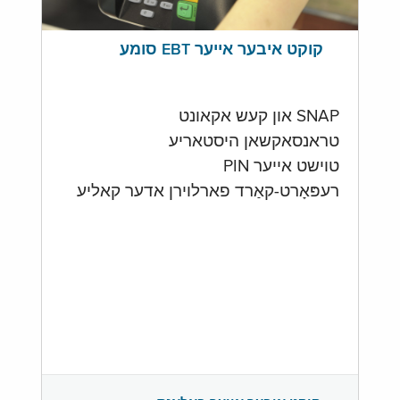
קוקט איבער אייער EBT סומע
SNAP און קעש אקאונט
טראנסאקשאן היסטאריע
טוישט אייער PIN
רעפּאָרט-קאַרד פארלוירן אדער קאליע