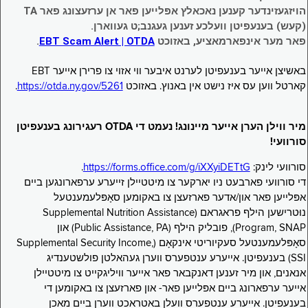
הויזגעזינדער קענען נאכאלץ אפּלייען פאר אן ערזעצונג פאר TA
(קעש) בענעפיטן וועלכע זענען געגנב;ט געווארן.
פאר מער אינפארמאציע, באזוכט
EBT Scam Alert | OTDA
.
באשיצן אייער בענעפיטן לערנט איבער ווי אזוי צו פרירן אייער EBT
קארטל ווען עס איז נישט אין באנוץ. באזוכט
https://otda.ny.gov/5261
.
מיר ווילן הערן אייער מיינונג! נעמט די OTDA רעגירונג בענעפיטן
סורוועי!
סורוועי לינק:
https://forms.office.com/g/iXXyiDETtG
.
די סורוועי פארבעט ניו יארקער צו מיטטיילן זייערע ערפארונגען ביים
אפּלייען פאר און/אדער פארזעצן צו באקומען סאָפּלעמענטעל
נוּטרישען הילף פראגראם (Supplemental Nutrition Assistance
Program, SNAP), פובליק הילף (Public Assistance, PA) און
סאָפּלעמענטעל סעקיוריטי אינקאָם (Supplemental Security Income,
SSI) בענעפיטן. אייערע ענטפערס ווערן געהאלטן פולשטענדיג
אנאנים, און מיר זענען דאנקבאר פאר אייער וויליגקייט צו מיטטיילן
אייער ערפארונג ביים אפּלייען פאר- און פארזעצן צו באקומען די
בענעפיטן. אייערע ענטפערס וועלן באטראכט ווערן ביים מאכן