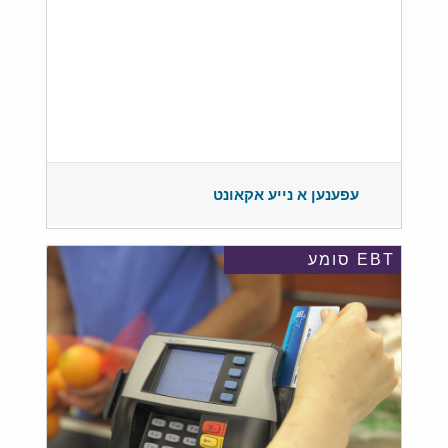
עפענען א נייע אקאונט
EBT סומע