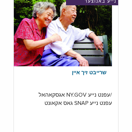
נייע באנוצער
שרייבט זיך איין
/עפנט נייע NY.GOV אגסקאהאל
עפנט נייע SNAP גאס אקאונט