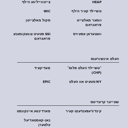
HEAP
צייטווייליגע הילף
טשיילד קעיר הילף
WIC
זומער מאלצייט
סקול מאלצייטן
פראגראם
וועטעראן אפעירס
SSI סטעיט צוגעקומענע
פראגראם
העלט אינשורענס
׳טשיילד העלט פּלוס׳
מעדיקעיד
(CHP)
NY סטעיט אוו העלט
EPIC
שטייער קרעדיטס
קינד/דעפענדענט קעיר
פארדינטע איינקונפט
נאנ-קאסטאדיעל
עלטערן