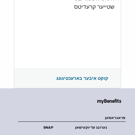
שטייער קרעדיטס
קוקט איבער בארעכטיגונג
myBenefits
פראגראמען
נערונג עדיוקעישאן
SNAP