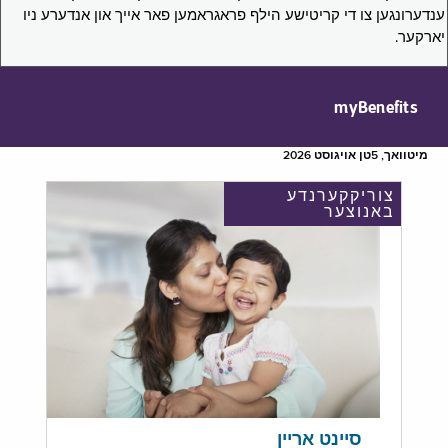
ענדערונגען צו די קריטישע הילף פראגראמען פאר אייך און אנדערע ניו
יארקער.
myBenefits
מיטוואך, 5טן אויגוסט 2026
צוריקקערנדע
באנוצער
סיינט אריין