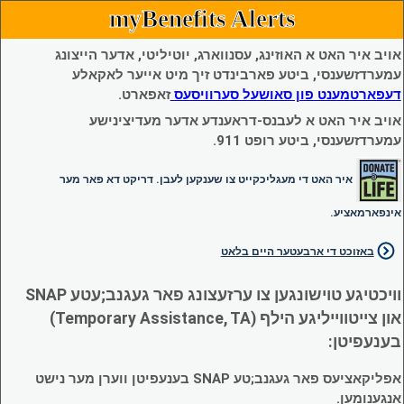
myBenefits Alerts
אויב איר האט א האוזינג, עסנווארג, יוטיליטי, אדער הייצונג
עמערדזשענסי, ביטע פארבינדט זיך מיט אייער לאקאלע
דעפארטמענט פון סאושעל סערוויסעס
זאפארט.
אויב איר האט א לעבנס-דראענדע אדער מעדיצינישע
עמערדזשענסי, ביטע רופט 911.
איר האט די מעגליכקייט צו שענקען לעבן. דריקט דא פאר מער
אינפארמאציע.
באזוכט די ארבעטער היים בלאט
וויכטיגע טוישונגען צו ערזעצונג פאר געגנב;עטע SNAP
און צייטווייליגע הילף (Temporary Assistance, TA)
בענעפיטן:
אפליקאציעס פאר געגנב;טע SNAP בענעפיטן ווערן מער נישט
אנגענומען.