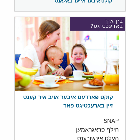
קוקט איבער אייער באלאנס
בין איך
בארעכטיגט?
קוקט פארדעם איבער אויב איר קענט
זיין בארעכטיגט פאר
SNAP
הילף פראגראמען
העלט אינשורענס