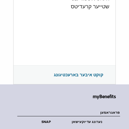
שטייער קרעדיטס
קוקט איבער בארעכטיגונג
myBenefits
פראגראמען
נערונג עדיוקעישאן
SNAP