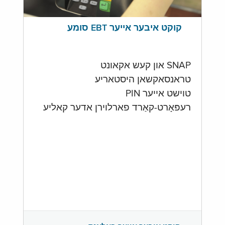
קוקט איבער אייער EBT סומע
SNAP און קעש אקאונט
טראנסאקשאן היסטאריע
טוישט אייער PIN
רעפּאָרט-קאַרד פארלוירן אדער קאליע