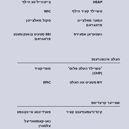
HEAP
צייטווייליגע הילף
טשיילד קעיר הילף
WIC
זומער מאלצייט
סקול מאלצייטן
פראגראם
וועטעראן אפעירס
SSI סטעיט צוגעקומענע
פראגראם
העלט אינשורענס
׳טשיילד העלט פּלוס׳
מעדיקעיד
(CHP)
NY סטעיט אוו העלט
EPIC
שטייער קרעדיטס
קינד/דעפענדענט קעיר
פארדינטע איינקונפט
נאנ-קאסטאדיעל
עלטערן