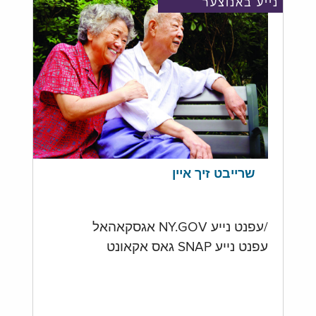
נייע באנוצער
שרייבט זיך איין
/עפנט נייע NY.GOV אגסקאהאל
עפנט נייע SNAP גאס אקאונט