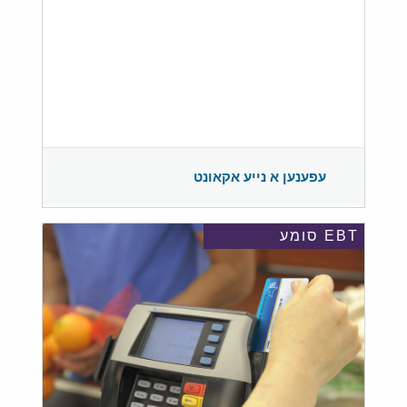
עפענען א נייע אקאונט
EBT סומע