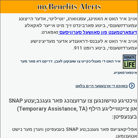
myBenefits Alerts
אויב איר האט א האוזינג, עסנווארג, יוטיליטי, אדער הייצונג
עמערדזשענסי, ביטע פארבינדט זיך מיט אייער לאקאלע
דעפארטמענט פון סאושעל סערוויסעס
זאפארט.
אויב איר האט א לעבנס-דראענדע אדער מעדיצינישע
עמערדזשענסי, ביטע רופט 911.
איר האט די מעגליכקייט צו שענקען לעבן. דריקט דא פאר מער
אינפארמאציע.
באזוכט די ארבעטער היים בלאט
וויכטיגע טוישונגען צו ערזעצונג פאר געגנב;עטע SNAP
און צייטווייליגע הילף (Temporary Assistance, TA)
בענעפיטן:
אפליקאציעס פאר געגנב;טע SNAP בענעפיטן ווערן מער נישט
אנגענומען.