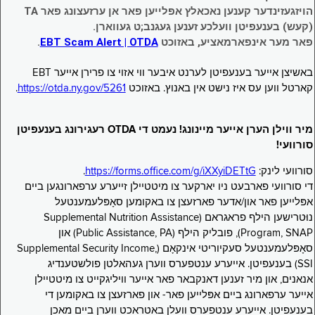
הויזגעזינדער קענען נאכאלץ אפּלייען פאר אן ערזעצונג פאר TA
(קעש) בענעפיטן וועלכע זענען געגנב;ט געווארן.
פאר מער אינפארמאציע, באזוכט
EBT Scam Alert | OTDA
.
באשיצן אייער בענעפיטן לערנט איבער ווי אזוי צו פרירן אייער EBT
קארטל ווען עס איז נישט אין באנוץ. באזוכט
https://otda.ny.gov/5261
.
מיר ווילן הערן אייער מיינונג! נעמט די OTDA רעגירונג בענעפיטן
סורוועי!
סורוועי לינק:
https://forms.office.com/g/iXXyiDETtG
.
די סורוועי פארבעט ניו יארקער צו מיטטיילן זייערע ערפארונגען ביים
אפּלייען פאר און/אדער פארזעצן צו באקומען סאָפּלעמענטעל
נוּטרישען הילף פראגראם (Supplemental Nutrition Assistance
Program, SNAP), פובליק הילף (Public Assistance, PA) און
סאָפּלעמענטעל סעקיוריטי אינקאָם (Supplemental Security Income,
SSI) בענעפיטן. אייערע ענטפערס ווערן געהאלטן פולשטענדיג
אנאנים, און מיר זענען דאנקבאר פאר אייער וויליגקייט צו מיטטיילן
אייער ערפארונג ביים אפּלייען פאר- און פארזעצן צו באקומען די
בענעפיטן. אייערע ענטפערס וועלן באטראכט ווערן ביים מאכן