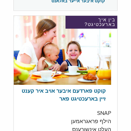
קוקט איבער אייער באלאנס
בין איך
בארעכטיגט?
קוקט פארדעם איבער אויב איר קענט
זיין בארעכטיגט פאר
SNAP
הילף פראגראמען
העלט אינשורענס