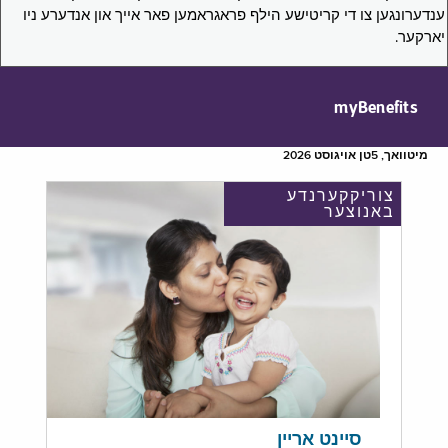
ענדערונגען צו די קריטישע הילף פראגראמען פאר אייך און אנדערע ניו
יארקער.
myBenefits
מיטוואך, 5טן אויגוסט 2026
צוריקקערנדע
באנוצער
סיינט אריין