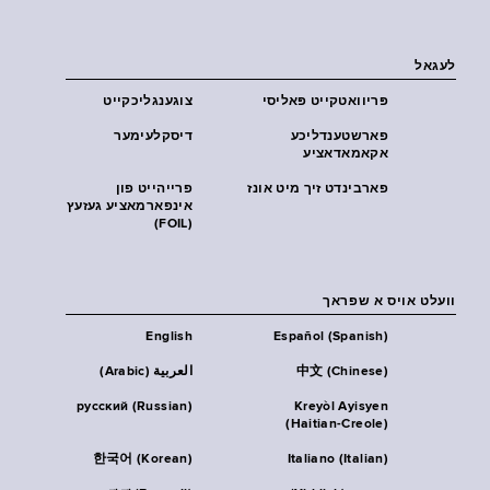
לעגאל
פּריוואטקייט פּאליסי
צוגענגליכקייט
פארשטענדליכע
דיסקלעימער
אקאמאדאציע
פארבינדט זיך מיט אונז
פרייהייט פון
אינפארמאציע געזעץ
(FOIL)
וועלט אויס א שפראך
English
Español (Spanish)
中文 (Chinese)
العربية (Arabic)
русский (Russian)
Kreyòl Ayisyen
(Haitian-Creole)
한국어 (Korean)
Italiano (Italian)