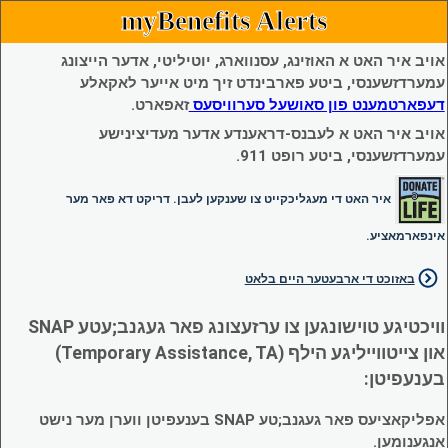
myBenefits Alerts
אויב איר האט א האוזינג, עסנווארג, יוטיליטי, אדער הייצונג
עמערדזשענסי, ביטע פארבינדט זיך מיט אייער לאקאלע
דעפארטמענט פון סאושעל סערוויסעס
זאפארט.
אויב איר האט א לעבנס-דראענדע אדער מעדיצינישע
עמערדזשענסי, ביטע רופט 911.
איר האט די מעגליכקייט צו שענקען לעבן. דריקט דא פאר מער
אינפארמאציע.
באזוכט די ארבעטער היים בלאט
וויכטיגע טוישונגען צו ערזעצונג פאר געגנב;עטע SNAP
און צייטווייליגע הילף (Temporary Assistance, TA)
בענעפיטן:
אפליקאציעס פאר געגנב;טע SNAP בענעפיטן ווערן מער נישט
אנגענומען.