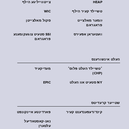
HEAP
צייטווייליגע הילף
טשיילד קעיר הילף
WIC
זומער מאלצייט
סקול מאלצייטן
פראגראם
וועטעראן אפעירס
SSI סטעיט צוגעקומענע
פראגראם
העלט אינשורענס
׳טשיילד העלט פּלוס׳
מעדיקעיד
(CHP)
NY סטעיט אוו העלט
EPIC
שטייער קרעדיטס
קינד/דעפענדענט קעיר
פארדינטע איינקונפט
נאנ-קאסטאדיעל
עלטערן