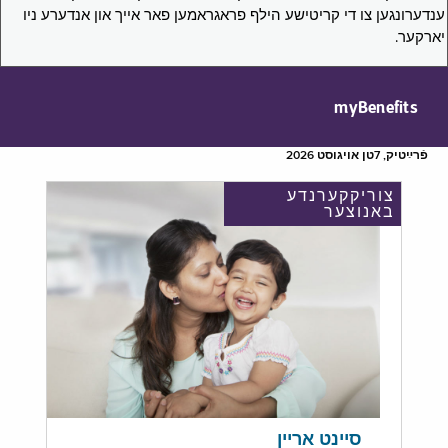
ענדערונגען צו די קריטישע הילף פראגראמען פאר אייך און אנדערע ניו
יארקער.
myBenefits
פֿרײַטיק, 7טן אויגוסט 2026
צוריקקערנדע
באנוצער
סיינט אריין