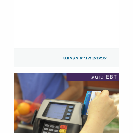
עפענען א נייע אקאונט
EBT סומע