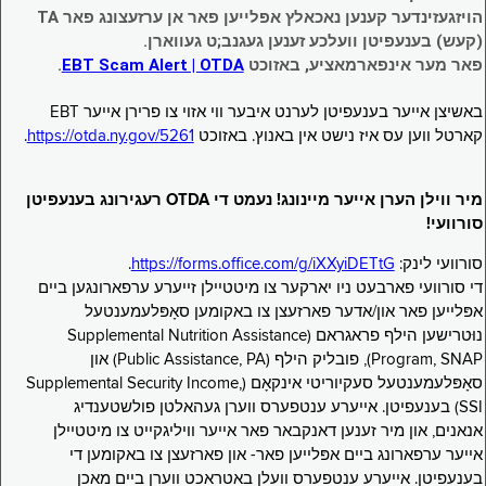
הויזגעזינדער קענען נאכאלץ אפּלייען פאר אן ערזעצונג פאר TA
(קעש) בענעפיטן וועלכע זענען געגנב;ט געווארן.
פאר מער אינפארמאציע, באזוכט
EBT Scam Alert | OTDA
.
באשיצן אייער בענעפיטן לערנט איבער ווי אזוי צו פרירן אייער EBT
קארטל ווען עס איז נישט אין באנוץ. באזוכט
https://otda.ny.gov/5261
.
מיר ווילן הערן אייער מיינונג! נעמט די OTDA רעגירונג בענעפיטן
סורוועי!
סורוועי לינק:
https://forms.office.com/g/iXXyiDETtG
.
די סורוועי פארבעט ניו יארקער צו מיטטיילן זייערע ערפארונגען ביים
אפּלייען פאר און/אדער פארזעצן צו באקומען סאָפּלעמענטעל
נוּטרישען הילף פראגראם (Supplemental Nutrition Assistance
Program, SNAP), פובליק הילף (Public Assistance, PA) און
סאָפּלעמענטעל סעקיוריטי אינקאָם (Supplemental Security Income,
SSI) בענעפיטן. אייערע ענטפערס ווערן געהאלטן פולשטענדיג
אנאנים, און מיר זענען דאנקבאר פאר אייער וויליגקייט צו מיטטיילן
אייער ערפארונג ביים אפּלייען פאר- און פארזעצן צו באקומען די
בענעפיטן. אייערע ענטפערס וועלן באטראכט ווערן ביים מאכן