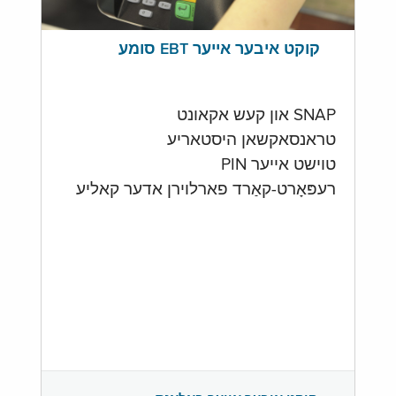
קוקט איבער אייער EBT סומע
SNAP און קעש אקאונט
טראנסאקשאן היסטאריע
טוישט אייער PIN
רעפּאָרט-קאַרד פארלוירן אדער קאליע