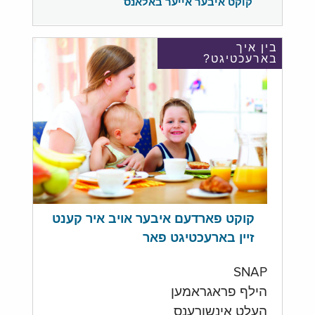
קוקט איבער אייער באלאנס
בין איך
בארעכטיגט?
קוקט פארדעם איבער אויב איר קענט
זיין בארעכטיגט פאר
SNAP
הילף פראגראמען
העלט אינשורענס