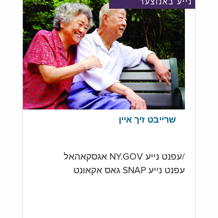
נייע באנוצער
שרייבט זיך איין
/עפנט נייע NY.GOV אגסקאהאל
עפנט נייע SNAP גאס אקאונט