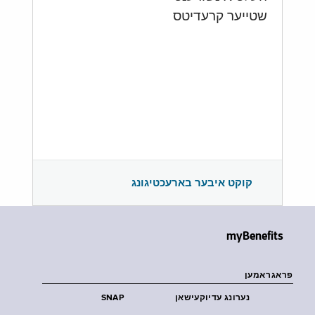
שטייער קרעדיטס
קוקט איבער בארעכטיגונג
myBenefits
פראגראמען
נערונג עדיוקעישאן
SNAP