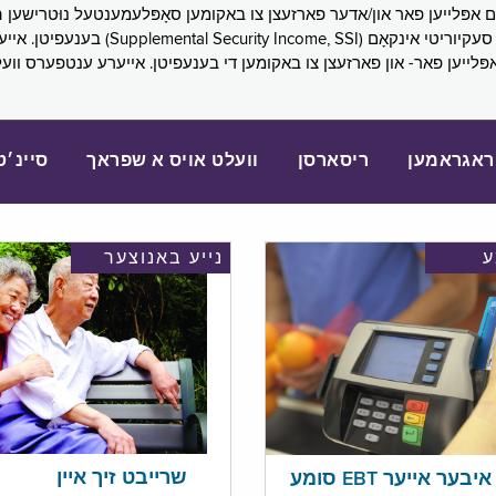
SNAP), פובליק הילף (lic Assistance, PA
אפּלייען פאר- און פארזעצן צו באקומען די בענעפיטן. אייערע ענטפערס ווע
ראגראמען
ריסארסן
וועלט אויס א שפראך
סיינ׳ט
נייע באנוצער
שרייבט זיך איין
בער אייער EBT סומע