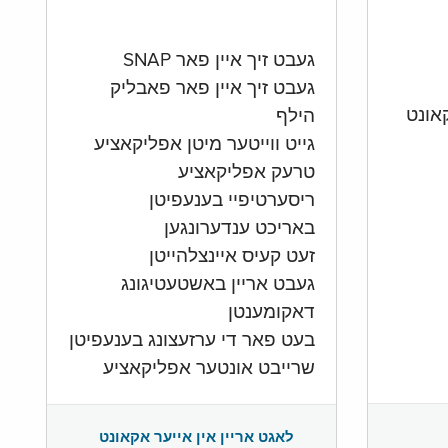
געבט זיך איין פאר SNAP
געבט זיך איין פאר פאבליק
הילף
גייט ווייטער מיטן אפליקאציע
טרעק אפליקאציע
ריסערטיפיי בענעפיטן
באריכט ענדערונגען
זעט קעיס איינצלהייטן
געבט אריין באשטעטיגונג
דאקומענטן
בעט פאר די ערזעצונג בענעפיטן
שרייבט אונטער אפליקאציע
לאגט אריין אין אייער אקאונט