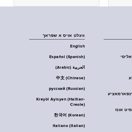
וועלט אויס א שפראך
English
אליסי
Español (Spanish)
العربية (Arabic)
ע
中文 (Chinese)
русский (Russian)
אינפארמאציע
Kreyòl Ayisyen (Haitian-
Creole)
יט אונז
한국어 (Korean)
Italiano (Italian)