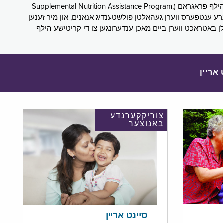
די סורוועי פארבעט ניו יארקער צו מיטטיילן זייערע ערפארונגען ביים אפּלייען פאר און/אדער פארזעצן צו באקומען סאָפּלעמענטעל נוּטרישען הילף פראגראם (Supplemental Nutrition Assistance Program,
Pub) און סאָפּלעמענטעל סעקיוריטי אינקאָם (Supplemental Security Income, SSI) בענעפיטן. אייערע ענטפערס ווערן געהאלטן פולשטענדיג אנאנים, און מיר זענען
לן באטראכט ווערן ביים מאכן ענדערונגען צו די קריטישע הילף
 אריין
צוריקקערנדע
באנוצער
סיינט אריין