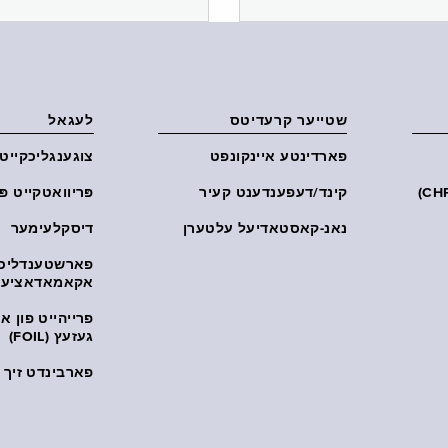
שטייער קרעדיטס
לעגאל
פארדינטע איינקונפט
צוגענגליכקייט
קינד/דעפענדענט קעיר
פּריוואטקייט פּ
נאנ-קאסטאדיעל עלטערן
דיסקלעימער
פארשטענדליכ
אקאמאדאציע
פרייהייט פון 
געזעץ (FOIL)
פארבינדט זיך מ