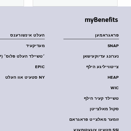
myBenefits
פראגראמען
העלט אינשורענס
SNAP
מעדיקעיד
נערונג עדיוקעישאן
׳טשיילד העלט פּלוס׳ (CHP)
צייטווייליגע הילף
EPIC
HEAP
NY סטעיט אוו העלט
WIC
טשיילד קעיר הילף
סקול מאלצייטן
זומער מאלצייט פראגראם
SSI סטעיט צוגעקומענע