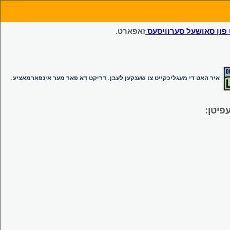
ון סאושעל סערוויסעס
זאפארט.
איר האט די מעגליכקייט צו שענקען לעבן. דריקט דא פאר מער אינפארמאציע.