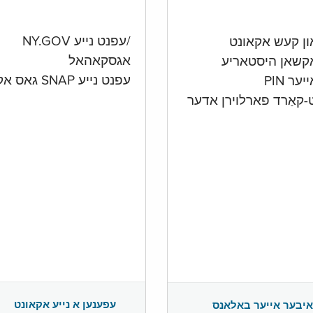
/עפנט נייע NY.GOV
אגסקאהאל
קשאן היסטאריע
עפנט נייע SNAP גאס אקאונט
ער PIN
ט-קאַרד פארלוירן אדער
עפענען א נייע אקאונט
איבער אייער באלאנס