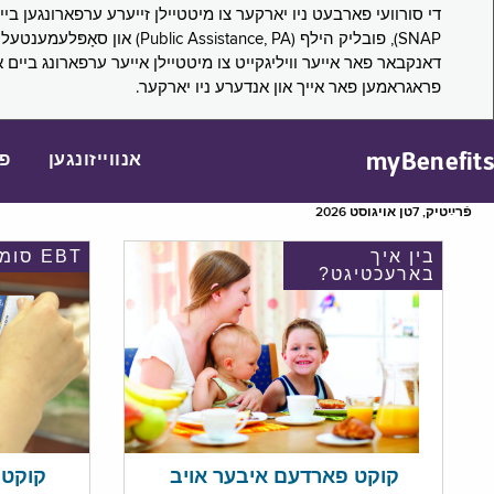
דאנקבאר פאר אייער וויליגקייט צו מיטטיילן אייער ערפארונג ביים 
פראגראמען פאר אייך און אנדערע ניו יארקער.
myBenefits
אנווייזונגען
פ
פֿרײַטיק, 7טן אויגוסט 2026
בין איך
EBT סומע
בארעכטיגט?
קוקט אי
קוקט פארדעם איבער אויב