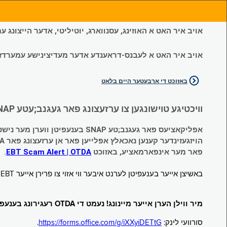
אויב איר האט א האוזינג, עסנווארג, יוטיליטי, אדער הייצונג
אויב איר האט א לעבנס-דראענדע אדער מעדיצינישע עמערדזשענס
באזוכט די ארבעטער היים בלאט
וויכטיגע טוישונגען צו ערזעצונג פאר געגנב;עטע SNAP און צייטווייליגע הילף (Temporary Assistance, TA) בענעפיטן:
אפליקאציעס פאר געגנב;טע SNAP בענעפיטן ווערן מער נישט אנגענומען.
הויזגעזינדער קענען נאכאלץ אפּלייען פאר אן ערזעצונג פאר TA (קעש) בענעפיטן וועלכע זענען געגנב;ט געווארן.
פאר מער אינפארמאציע, באזוכט
EBT Scam Alert | OTDA
.
באשיצן אייער בענעפיטן לערנט איבער ווי אזוי צו פרירן אייער EBT קארטל ווען עס איז נישט אין באנוץ. באזוכט
מיר ווילן הערן אייער מיינונג! נעמט די OTDA רעגירונג בענעפיטן סורוועי!
סורוועי לינק:
https://forms.office.com/g/iXXyiDETtG
.