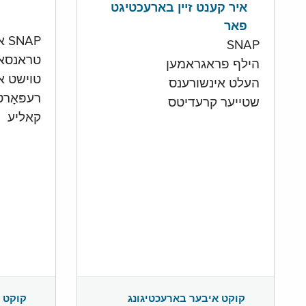
איר קענט זיין בארעכטיגט
פאר
SNAP און קעש אקאונט
SNAP
טראנסא
הילף פראגראמען
טוישט איי
העלט אינשורענס
רעפּאָר
שטייער קרעדיטס
קאליע
קוקט 
קוקט איבער בארעכטיגונג