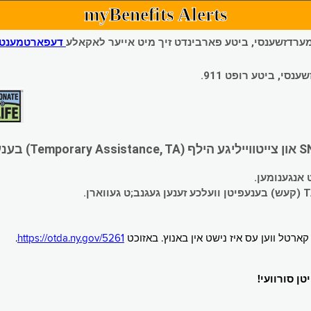
myBenefits Alerts
 עמערדזשענסי, ביטע פארבינדט זיך מיט אייער לאקאלע
דעפארטמענט פ
י, ביטע רופט 911.
.
https://otda.ny.gov/5261