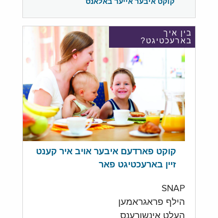
קוקט איבער אייער באלאנס
בין איך
בארעכטיגט?
קוקט פארדעם איבער אויב איר קענט
זיין בארעכטיגט פאר
SNAP
הילף פראגראמען
העלט אינשורענס