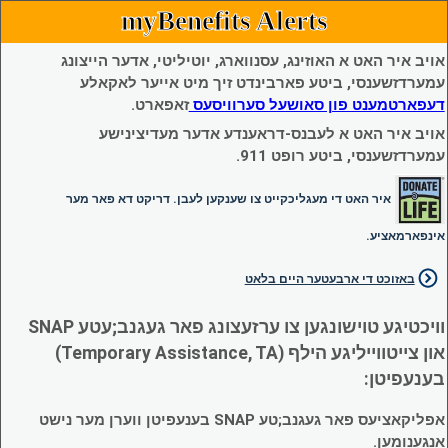
myBenefits Alerts
אויב איר האט א האוזינג, עסנווארג, יוטיליטי, אדער הייצונג
עמערדזשענסי, ביטע פארבינדט זיך מיט אייער לאקאלע
דעפארטמענט פון סאושעל סערוויסעס
זאפארט.
אויב איר האט א לעבנס-דראענדע אדער מעדיצינישע
עמערדזשענסי, ביטע רופט 911.
איר האט די מעגליכקייט צו שענקען לעבן. דריקט דא פאר מער
אינפארמאציע.
באזוכט די ארבעטער היים בלאט
וויכטיגע טוישונגען צו ערזעצונג פאר געגנב;עטע SNAP
און צייטווייליגע הילף (Temporary Assistance, TA)
בענעפיטן:
אפליקאציעס פאר געגנב;טע SNAP בענעפיטן ווערן מער נישט
אנגענומען.