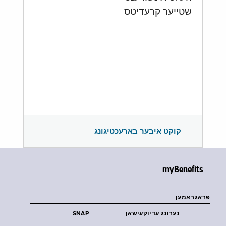
שטייער קרעדיטס
קוקט איבער בארעכטיגונג
myBenefits
פראגראמען
נערונג עדיוקעישאן
SNAP