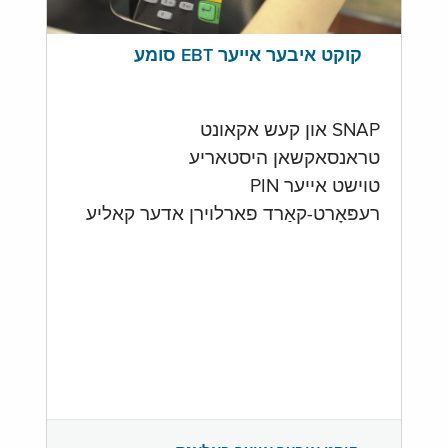
קוקט איבער אייער EBT סומע
SNAP און קעש אקאונט
טראנסאקשאן היסטאריע
טוישט אייער PIN
רעפּאָרט-קאַרד פארלוירן אדער קאליע