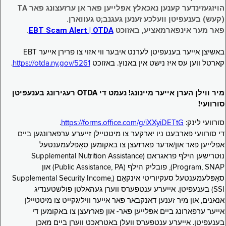
הויזגעזינדער קענען נאכאלץ אפּלייען פאר אן ערזעצונג פאר TA
(קעש) בענעפיטן וועלכע זענען געגנב;ט געווארן.
פאר מער אינפארמאציע, באזוכט
EBT Scam Alert | OTDA
.
באשיצן אייער בענעפיטן לערנט איבער ווי אזוי צו פרירן אייער EBT
קארטל ווען עס איז נישט אין באנוץ. באזוכט
https://otda.ny.gov/5261
.
מיר ווילן הערן אייער מיינונג! נעמט די OTDA רעגירונג בענעפיטן
סורוועי!
סורוועי לינק:
https://forms.office.com/g/iXXyiDETtG
.
די סורוועי פארבעט ניו יארקער צו מיטטיילן זייערע ערפארונגען ביים
אפּלייען פאר און/אדער פארזעצן צו באקומען סאָפּלעמענטעל
נוּטרישען הילף פראגראם (Supplemental Nutrition Assistance
Program, SNAP), פובליק הילף (Public Assistance, PA) און
סאָפּלעמענטעל סעקיוריטי אינקאָם (Supplemental Security Income,
SSI) בענעפיטן. אייערע ענטפערס ווערן געהאלטן פולשטענדיג
אנאנים, און מיר זענען דאנקבאר פאר אייער וויליגקייט צו מיטטיילן
אייער ערפארונג ביים אפּלייען פאר- און פארזעצן צו באקומען די
בענעפיטן. אייערע ענטפערס וועלן באטראכט ווערן ביים מאכן