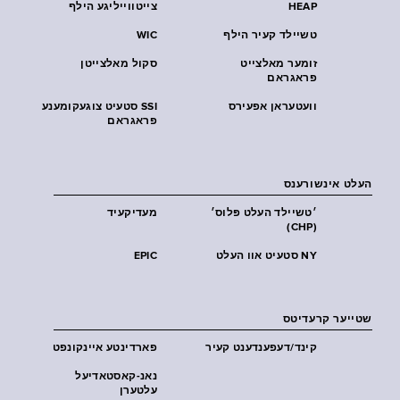
HEAP
צייטווייליגע הילף
טשיילד קעיר הילף
WIC
זומער מאלצייט
סקול מאלצייטן
פראגראם
וועטעראן אפעירס
SSI סטעיט צוגעקומענע
פראגראם
העלט אינשורענס
׳טשיילד העלט פּלוס׳
מעדיקעיד
(CHP)
NY סטעיט אוו העלט
EPIC
שטייער קרעדיטס
קינד/דעפענדענט קעיר
פארדינטע איינקונפט
נאנ-קאסטאדיעל
עלטערן