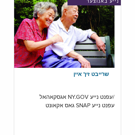
נייע באנוצער
שרייבט זיך איין
/עפנט נייע NY.GOV אגסקאהאל
עפנט נייע SNAP גאס אקאונט