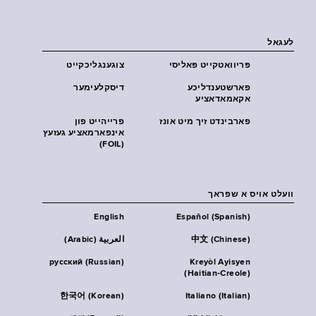
לעגאל
פּריוואטקייט פּאליסי
צוגענגליכקייט
פארשטענדליכע
דיסקלעימער
אקאמאדאציע
פארבינדט זיך מיט אונז
פרייהייט פון
אינפארמאציע געזעץ
(FOIL)
וועלט אויס א שפראך
English
Español (Spanish)
中文 (Chinese)
العربية (Arabic)
русский (Russian)
Kreyòl Ayisyen
(Haitian-Creole)
한국어 (Korean)
Italiano (Italian)