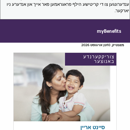
ענדערונגען צו די קריטישע הילף פראגראמען פאר אייך און אנדערע ניו
יארקער.
myBenefits
מאָנטיק, 10טן אויגוסט 2026
צוריקקערנדע
באנוצער
סיינט אריין