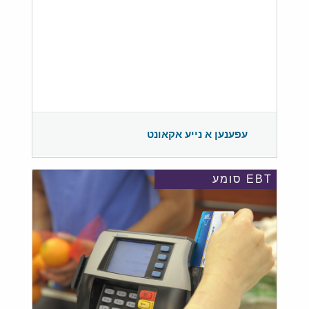
עפענען א נייע אקאונט
EBT סומע