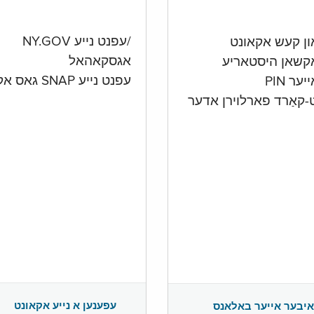
/עפנט נייע NY.GOV
אגסקאהאל
קשאן היסטאריע
עפנט נייע SNAP גאס אקאונט
ער PIN
ט-קאַרד פארלוירן אדער
עפענען א נייע אקאונט
איבער אייער באלאנס