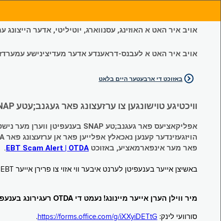
אויב איר האט א האוזינג, עסנווארג, יוטיליטי, אדער הייצונג
אויב איר האט א לעבנס-דראענדע אדער מעדיצינישע עמערדזשענס
באזוכט די ארבעטער היים בלאט
וויכטיגע טוישונגען צו ערזעצונג פאר געגנב;עטע SNAP און צייטווייליגע הילף (Temporary Assistance, TA) בענעפיטן:
אפליקאציעס פאר געגנב;טע SNAP בענעפיטן ווערן מער נישט אנגענומען.
הויזגעזינדער קענען נאכאלץ אפּלייען פאר אן ערזעצונג פאר TA (קעש) בענעפיטן וועלכע זענען געגנב;ט געווארן.
פאר מער אינפארמאציע, באזוכט
EBT Scam Alert | OTDA
.
באשיצן אייער בענעפיטן לערנט איבער ווי אזוי צו פרירן אייער EBT קארטל ווען עס איז נישט אין באנוץ. באזוכט
מיר ווילן הערן אייער מיינונג! נעמט די OTDA רעגירונג בענעפיטן סורוועי!
סורוועי לינק:
https://forms.office.com/g/iXXyiDETtG
.