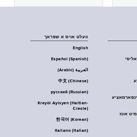
וועלט אויס א שפראך
English
אליסי
Español (Spanish)
العربية (Arabic)
ע
中文 (Chinese)
русский (Russian)
אינפארמאציע
Kreyòl Ayisyen (Haitian-
Creole)
יט אונז
한국어 (Korean)
Italiano (Italian)