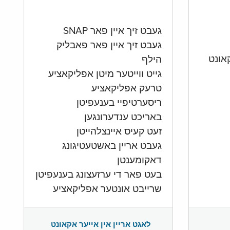
געבט זיך איין פאר SNAP
געבט זיך איין פאר פאבליק
הילף
גייט ווייטער מיטן אפליקאציע
טרעק אפליקאציע
ריסערטיפיי בענעפיטן
באריכט ענדערונגען
זעט קעיס איינצלהייטן
געבט אריין באשטעטיגונג
דאקומענטן
בעט פאר די ערזעצונג בענעפיטן
שרייבט אונטער אפליקאציע
לאגט אריין אין אייער אקאונט