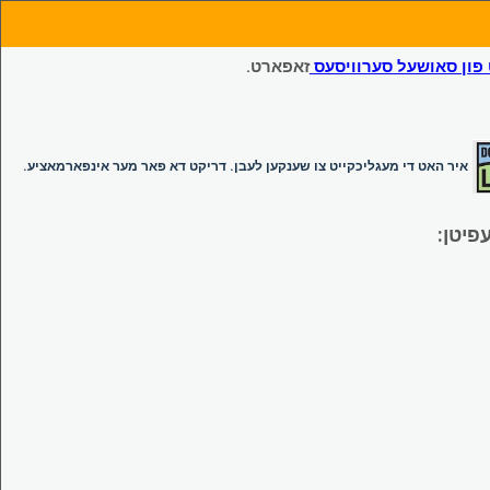
ון סאושעל סערוויסעס
זאפארט.
איר האט די מעגליכקייט צו שענקען לעבן. דריקט דא פאר מער אינפארמאציע.