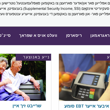
SNAP), פובליק הילף (lic Assistance, PA
אפּלייען פאר- און פארזעצן צו באקומען די בענעפיטן. אייערע ענטפערס ווע
ראגראמען
ריסארסן
וועלט אויס א שפראך
סיינ׳ט
נייע באנוצער
שרייבט זיך איין
בער אייער EBT סומע