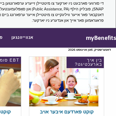
דאנקבאר פאר אייער וויליגקייט צו מיטטיילן אייער ערפארונג ביים 
פראגראמען פאר אייך און אנדערע ניו יארקער.
myBenefits
אנווייזונגען
פ
דאנערשטיק, 6טן אויגוסט 2026
בין איך
EBT סומע
בארעכטיגט?
קוקט אי
קוקט פארדעם איבער אויב