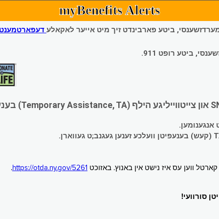
myBenefits Alerts
 עמערדזשענסי, ביטע פארבינדט זיך מיט אייער לאקאלע
דעפארטמענט פ
י, ביטע רופט 911.
.
https://otda.ny.gov/5261