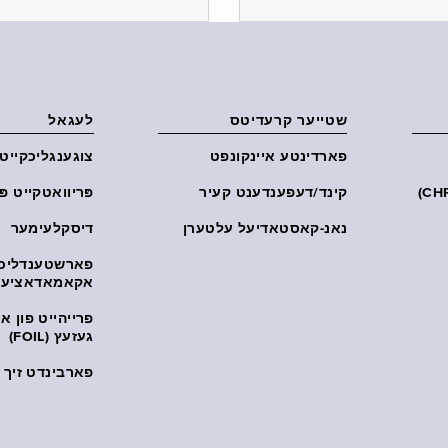
שטייער קרעדיטס
לעגאל
פארדינטע איינקונפט
צוגענגליכקייט
קינד/דעפענדענט קעיר
פּריוואטקייט פּ
נאנ-קאסטאדיעל עלטערן
דיסקלעימער
פארשטענדליכ
אקאמאדאציע
פרייהייט פון 
געזעץ (FOIL)
פארבינדט זיך מ