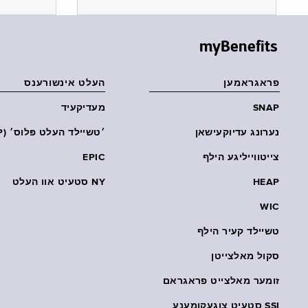
myBenefits
פראגראמען
העלט אינשורענס
SNAP
מעדיקעיד
נערונג עדיוקעישאן
׳טשיילד העלט פּלוס׳ (CHP)
צייטווייליגע הילף
EPIC
HEAP
NY סטעיט אוו העלט
WIC
טשיילד קעיר הילף
סקול מאלצייטן
זומער מאלצייט פראגראם
SSI סטעיט צוגעקומענע