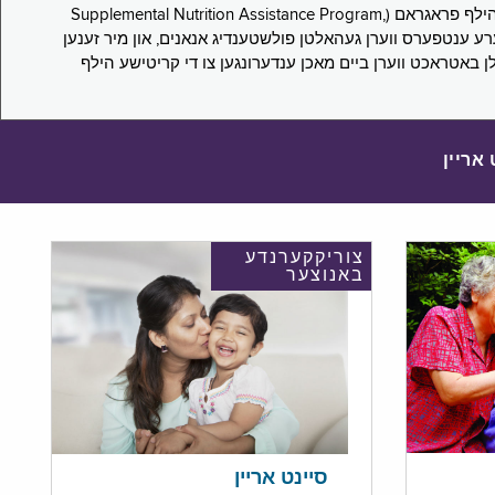
די סורוועי פארבעט ניו יארקער צו מיטטיילן זייערע ערפארונגען ביים אפּלייען פאר און/אדער פארזעצן צו באקומען סאָפּלעמענטעל נוּטרישען הילף פראגראם (Supplemental Nutrition Assistance Program,
Pub) און סאָפּלעמענטעל סעקיוריטי אינקאָם (Supplemental Security Income, SSI) בענעפיטן. אייערע ענטפערס ווערן געהאלטן פולשטענדיג אנאנים, און מיר זענען
לן באטראכט ווערן ביים מאכן ענדערונגען צו די קריטישע הילף
 אריין
צוריקקערנדע
באנוצער
סיינט אריין