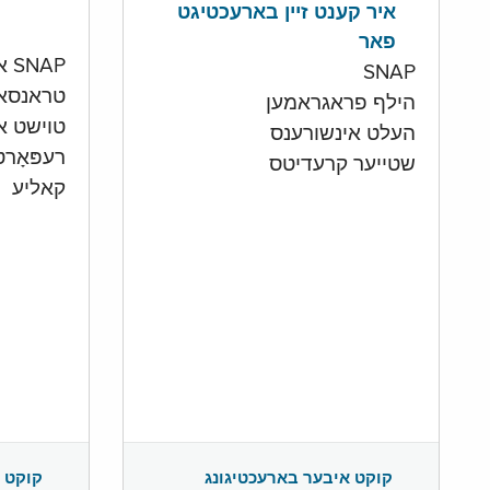
איר קענט זיין בארעכטיגט
פאר
SNAP און קעש אקאונט
SNAP
טראנסא
הילף פראגראמען
טוישט איי
העלט אינשורענס
רעפּאָר
שטייער קרעדיטס
קאליע
קוקט 
קוקט איבער בארעכטיגונג