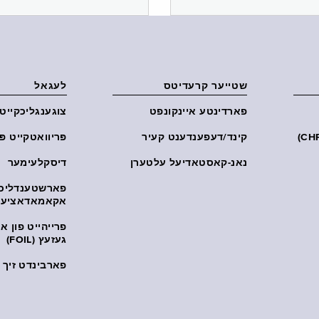
שטייער קרעדיטס
לעגאל
פארדינטע איינקונפט
צוגענגליכקייט
קינד/דעפענדענט קעיר
פּריוואטקייט פּ
נאנ-קאסטאדיעל עלטערן
דיסקלעימער
פארשטענדליכ
אקאמאדאציע
פרייהייט פון 
געזעץ (FOIL)
פארבינדט זיך מ