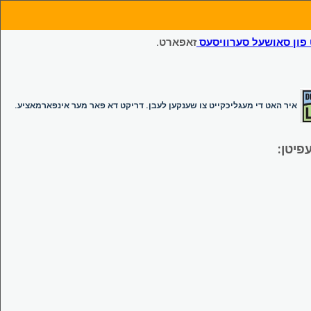
ון סאושעל סערוויסעס
זאפארט.
איר האט די מעגליכקייט צו שענקען לעבן. דריקט דא פאר מער אינפארמאציע.