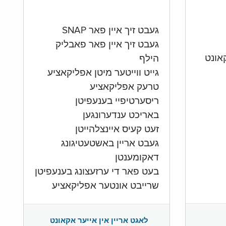
געבט זיך איין פאר SNAP
געבט זיך איין פאר פאבליק
הילף
גייט ווייטער מיטן אפליקאציע
טרעק אפליקאציע
ריסערטיפיי בענעפיטן
באריכט ענדערונגען
זעט קעיס איינצלהייטן
געבט אריין באשטעטיגונג
דאקומענטן
בעט פאר די ערזעצונג בענעפיטן
שרייבט אונטער אפליקאציע
לאגט אריין אין אייער אקאונט