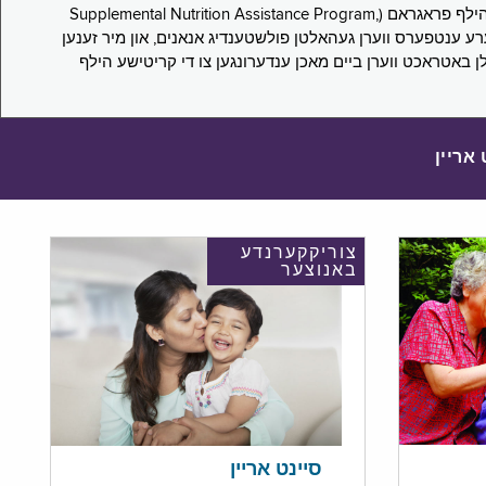
די סורוועי פארבעט ניו יארקער צו מיטטיילן זייערע ערפארונגען ביים אפּלייען פאר און/אדער פארזעצן צו באקומען סאָפּלעמענטעל נוּטרישען הילף פראגראם (Supplemental Nutrition Assistance Program,
Pub) און סאָפּלעמענטעל סעקיוריטי אינקאָם (Supplemental Security Income, SSI) בענעפיטן. אייערע ענטפערס ווערן געהאלטן פולשטענדיג אנאנים, און מיר זענען
לן באטראכט ווערן ביים מאכן ענדערונגען צו די קריטישע הילף
 אריין
צוריקקערנדע
באנוצער
סיינט אריין