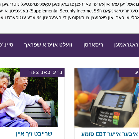
SNAP), פובליק הילף (lic Assistance, PA
אפּלייען פאר- און פארזעצן צו באקומען די בענעפיטן. אייערע ענטפערס ווע
ראגראמען
ריסארסן
וועלט אויס א שפראך
סיינ׳ט
נייע באנוצער
שרייבט זיך איין
בער אייער EBT סומע