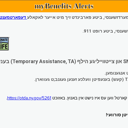
myBenefits Alerts
 עמערדזשענסי, ביטע פארבינדט זיך מיט אייער לאקאלע
דעפארטמענט פ
י, ביטע רופט 911.
.
https://otda.ny.gov/5261