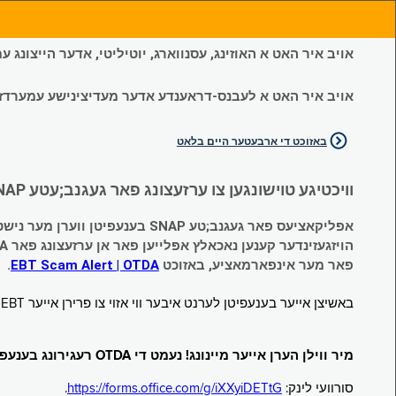
אויב איר האט א האוזינג, עסנווארג, יוטיליטי, אדער הייצונג
אויב איר האט א לעבנס-דראענדע אדער מעדיצינישע עמערדזשענס
באזוכט די ארבעטער היים בלאט
וויכטיגע טוישונגען צו ערזעצונג פאר געגנב;עטע SNAP און צייטווייליגע הילף (Temporary Assistance, TA) בענעפיטן:
אפליקאציעס פאר געגנב;טע SNAP בענעפיטן ווערן מער נישט אנגענומען.
הויזגעזינדער קענען נאכאלץ אפּלייען פאר אן ערזעצונג פאר TA (קעש) בענעפיטן וועלכע זענען געגנב;ט געווארן.
פאר מער אינפארמאציע, באזוכט
EBT Scam Alert | OTDA
.
באשיצן אייער בענעפיטן לערנט איבער ווי אזוי צו פרירן אייער EBT קארטל ווען עס איז נישט אין באנוץ. באזוכט
מיר ווילן הערן אייער מיינונג! נעמט די OTDA רעגירונג בענעפיטן סורוועי!
סורוועי לינק:
https://forms.office.com/g/iXXyiDETtG
.