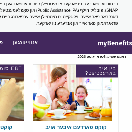
דאנקבאר פאר אייער וויליגקייט צו מיטטיילן אייער ערפארונג ביים 
פראגראמען פאר אייך און אנדערע ניו יארקער.
myBenefits
אנווייזונגען
פ
דאנערשטיק, 6טן אויגוסט 2026
בין איך
EBT סומע
בארעכטיגט?
קוקט אי
קוקט פארדעם איבער אויב