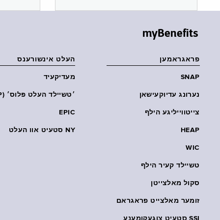
myBenefits
פראגראמען
העלט אינשורענס
SNAP
מעדיקעיד
נערונג עדיוקעישאן
׳טשיילד העלט פּלוס׳ (CHP)
צייטווייליגע הילף
EPIC
HEAP
NY סטעיט אוו העלט
WIC
טשיילד קעיר הילף
סקול מאלצייטן
זומער מאלצייט פראגראם
SSI סטעיט צוגעקומענע