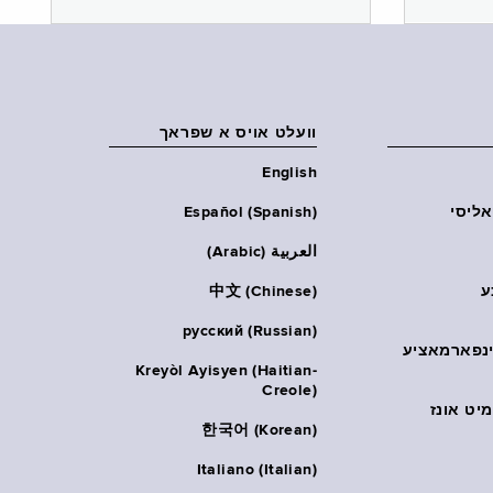
וועלט אויס א שפראך
English
אליסי
Español (Spanish)
العربية (Arabic)
ע
中文 (Chinese)
русский (Russian)
אינפארמאציע
Kreyòl Ayisyen (Haitian-
Creole)
יט אונז
한국어 (Korean)
Italiano (Italian)