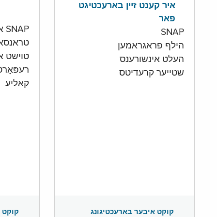
איר קענט זיין בארעכטיגט
פאר
SNAP און קעש אקאונט
SNAP
טראנסא
הילף פראגראמען
טוישט איי
העלט אינשורענס
רעפּאָר
שטייער קרעדיטס
קאליע
קוקט 
קוקט איבער בארעכטיגונג