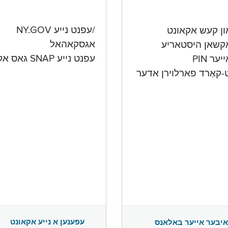
/עפנט נייע NY.GOV
אגסקאהאל
קשאן היסטאריע
עפנט נייע SNAP גאס אקאונט
ער PIN
ט-קאַרד פארלוירן אדער
עפענען א נייע אקאונט
איבער אייער באלאנס