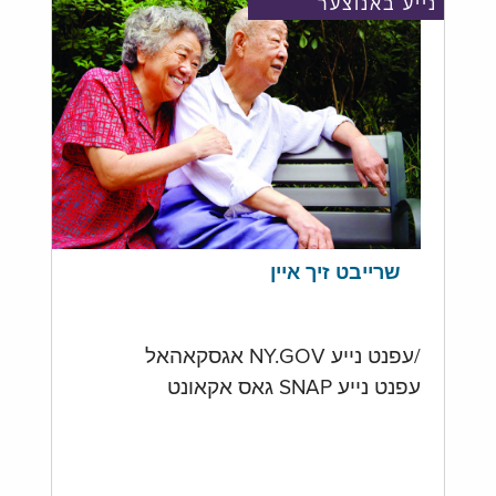
נייע באנוצער
שרייבט זיך איין
/עפנט נייע NY.GOV אגסקאהאל
עפנט נייע SNAP גאס אקאונט