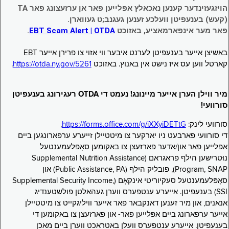
הויזגעזינדער קענען נאכאלץ אפּלייען פאר אן ערזעצונג פאר TA
(קעש) בענעפיטן וועלכע זענען געגנב;ט געווארן.
פאר מער אינפארמאציע, באזוכט
EBT Scam Alert | OTDA
.
באשיצן אייער בענעפיטן לערנט איבער ווי אזוי צו פרירן אייער EBT
קארטל ווען עס איז נישט אין באנוץ. באזוכט
https://otda.ny.gov/5261
.
מיר ווילן הערן אייער מיינונג! נעמט די OTDA רעגירונג בענעפיטן
סורוועי!
סורוועי לינק:
https://forms.office.com/g/iXXyiDETtG
.
די סורוועי פארבעט ניו יארקער צו מיטטיילן זייערע ערפארונגען ביים
אפּלייען פאר און/אדער פארזעצן צו באקומען סאָפּלעמענטעל
נוּטרישען הילף פראגראם (Supplemental Nutrition Assistance
Program, SNAP), פובליק הילף (Public Assistance, PA) און
סאָפּלעמענטעל סעקיוריטי אינקאָם (Supplemental Security Income,
SSI) בענעפיטן. אייערע ענטפערס ווערן געהאלטן פולשטענדיג
אנאנים, און מיר זענען דאנקבאר פאר אייער וויליגקייט צו מיטטיילן
אייער ערפארונג ביים אפּלייען פאר- און פארזעצן צו באקומען די
בענעפיטן. אייערע ענטפערס וועלן באטראכט ווערן ביים מאכן