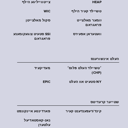
HEAP
צייטווייליגע הילף
טשיילד קעיר הילף
WIC
זומער מאלצייט
סקול מאלצייטן
פראגראם
וועטעראן אפעירס
SSI סטעיט צוגעקומענע
פראגראם
העלט אינשורענס
׳טשיילד העלט פּלוס׳
מעדיקעיד
(CHP)
NY סטעיט אוו העלט
EPIC
שטייער קרעדיטס
קינד/דעפענדענט קעיר
פארדינטע איינקונפט
נאנ-קאסטאדיעל
עלטערן