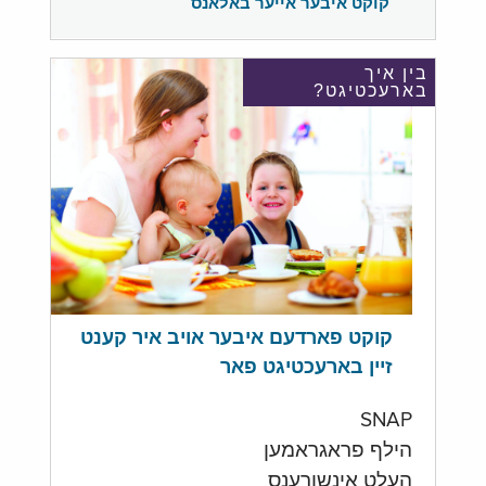
קוקט איבער אייער באלאנס
בין איך
בארעכטיגט?
קוקט פארדעם איבער אויב איר קענט
זיין בארעכטיגט פאר
SNAP
הילף פראגראמען
העלט אינשורענס