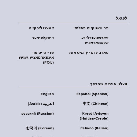
לעגאל
פּריוואטקייט פּאליסי
צוגענגליכקייט
פארשטענדליכע
דיסקלעימער
אקאמאדאציע
פארבינדט זיך מיט אונז
פרייהייט פון
אינפארמאציע געזעץ
(FOIL)
וועלט אויס א שפראך
English
Español (Spanish)
中文 (Chinese)
العربية (Arabic)
русский (Russian)
Kreyòl Ayisyen
(Haitian-Creole)
한국어 (Korean)
Italiano (Italian)