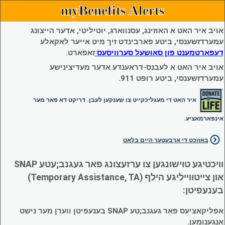
myBenefits Alerts
אויב איר האט א האוזינג, עסנווארג, יוטיליטי, אדער הייצונג
עמערדזשענסי, ביטע פארבינדט זיך מיט אייער לאקאלע
דעפארטמענט פון סאושעל סערוויסעס
זאפארט.
אויב איר האט א לעבנס-דראענדע אדער מעדיצינישע
עמערדזשענסי, ביטע רופט 911.
איר האט די מעגליכקייט צו שענקען לעבן. דריקט דא פאר מער
אינפארמאציע.
באזוכט די ארבעטער היים בלאט
וויכטיגע טוישונגען צו ערזעצונג פאר געגנב;עטע SNAP
און צייטווייליגע הילף (Temporary Assistance, TA)
בענעפיטן:
אפליקאציעס פאר געגנב;טע SNAP בענעפיטן ווערן מער נישט
אנגענומען.