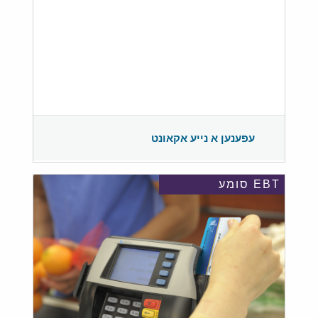
עפענען א נייע אקאונט
EBT סומע