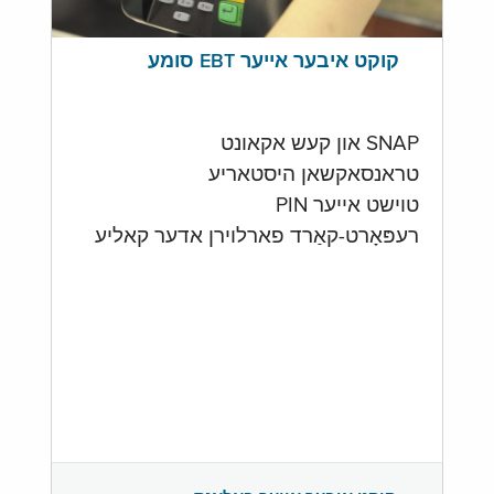
קוקט איבער אייער EBT סומע
SNAP און קעש אקאונט
טראנסאקשאן היסטאריע
טוישט אייער PIN
רעפּאָרט-קאַרד פארלוירן אדער קאליע