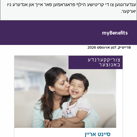
ענדערונגען צו די קריטישע הילף פראגראמען פאר אייך און אנדערע ניו
יארקער.
myBenefits
פֿרײַטיק, 7טן אויגוסט 2026
צוריקקערנדע
באנוצער
סיינט אריין