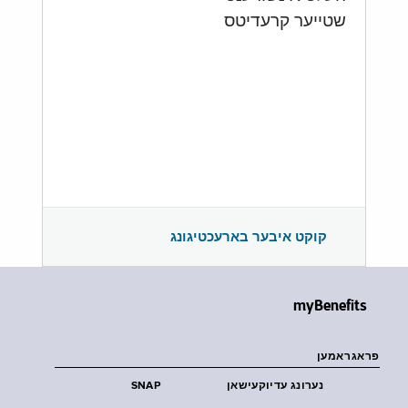
שטייער קרעדיטס
קוקט איבער בארעכטיגונג
myBenefits
פראגראמען
נערונג עדיוקעישאן
SNAP