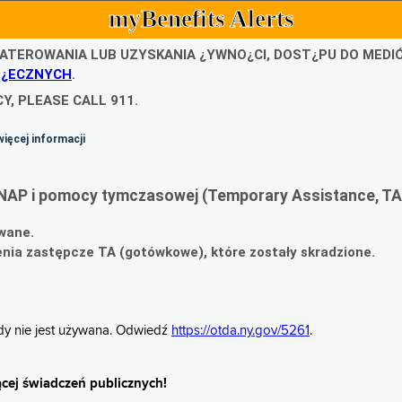
myBenefits Alerts
ATEROWANIA LUB UZYSKANIA ¿YWNO¿CI, DOST¿PU DO MED
O¿ECZNYCH
.
Y, PLEASE CALL 911.
więcej informacji
NAP i pomocy tymczasowej (Temporary Assistance, TA
wane.
ia zastępcze TA (gotówkowe), które zostały skradzione.
gdy nie jest używana. Odwiedź
https://otda.ny.gov/5261
.
cej świadczeń publicznych!