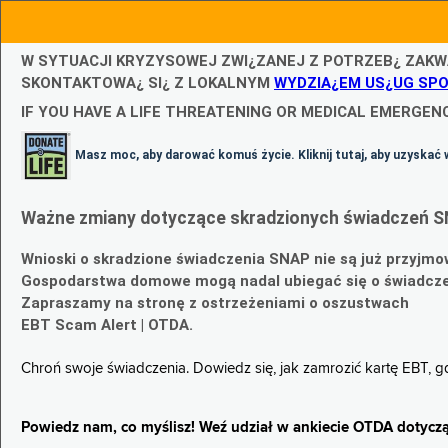
W SYTUACJI KRYZYSOWEJ ZWI¿ZANEJ Z POTRZEB¿ ZAKW
SKONTAKTOWA¿ SI¿ Z LOKALNYM
WYDZIA¿EM US¿UG SP
IF YOU HAVE A LIFE THREATENING OR MEDICAL EMERGENC
Masz moc, aby darować komuś życie. Kliknij tutaj, aby uzyskać 
Ważne zmiany dotyczące skradzionych świadczeń S
Wnioski o skradzione świadczenia SNAP nie są już przyjmo
Gospodarstwa domowe mogą nadal ubiegać się o świadczen
Zapraszamy na stronę z ostrzeżeniami o oszustwach
EBT Scam Alert | OTDA.
Chroń swoje świadczenia. Dowiedz się, jak zamrozić kartę EBT, 
Powiedz nam, co myślisz! Weź udział w ankiecie OTDA dotyczą