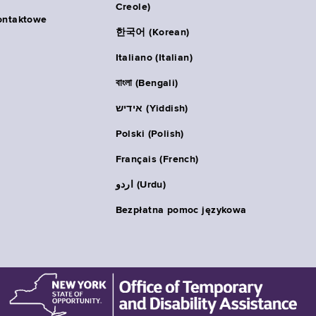
Creole)
ontaktowe
한국어 (Korean)
Italiano (Italian)
বাংলা (Bengali)
אידיש (Yiddish)
Polski (Polish)
Français (French)
اردو (Urdu)
Bezpłatna pomoc językowa