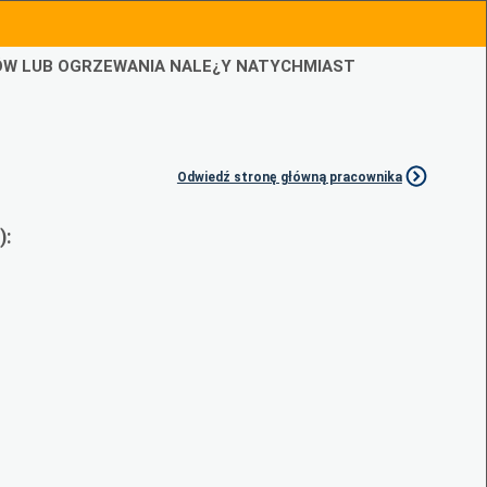
IÓW LUB OGRZEWANIA NALE¿Y NATYCHMIAST
Odwiedź stronę główną pracownika
):