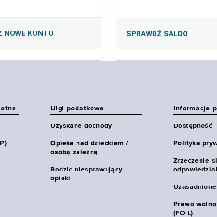
Z NOWE KONTO
SPRAWDŹ SALDO
wotne
Ulgi podatkowe
Informacje 
Uzyskane dochody
Dostępność
HP)
Opieka nad dzieckiem /
Polityka pry
osobą zależną
Zrzeczenie s
Rodzic niesprawujący
odpowiedzial
opieki
Uzasadnione
Prawo wolnoś
(FOIL)