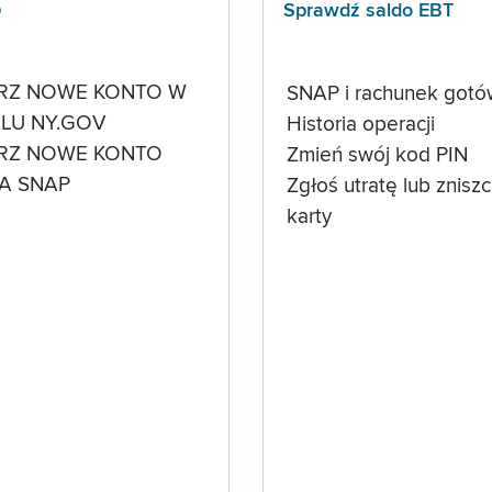
p
Sprawdź saldo EBT
RZ NOWE KONTO W
SNAP i rachunek got
LU NY.GOV
Historia operacji
RZ NOWE KONTO
Zmień swój kod PIN
A SNAP
Zgłoś utratę lub znisz
karty