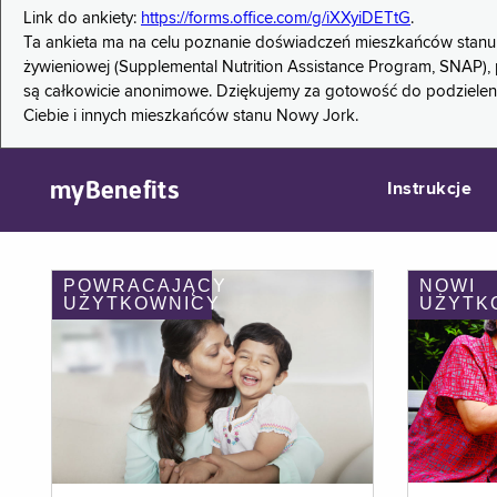
Link do ankiety:
https://forms.office.com/g/iXXyiDETtG
.
Ta ankieta ma na celu poznanie doświadczeń mieszkańców stanu
żywieniowej (Supplemental Nutrition Assistance Program, SNAP), 
są całkowicie anonimowe. Dziękujemy za gotowość do podzieleni
Ciebie i innych mieszkańców stanu Nowy Jork.
myBenefits
Instrukcje
POWRACAJĄCY
NOWI
UŻYTKOWNICY
UŻYTK