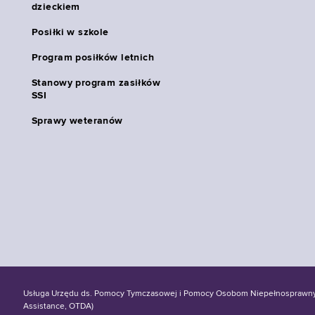
dzieckiem
Posiłki w szkole
Program posiłków letnich
Stanowy program zasiłków
SSI
Sprawy weteranów
Usługa Urzędu ds. Pomocy Tymczasowej i Pomocy Osobom Niepełnosprawnym S
Assistance, OTDA)