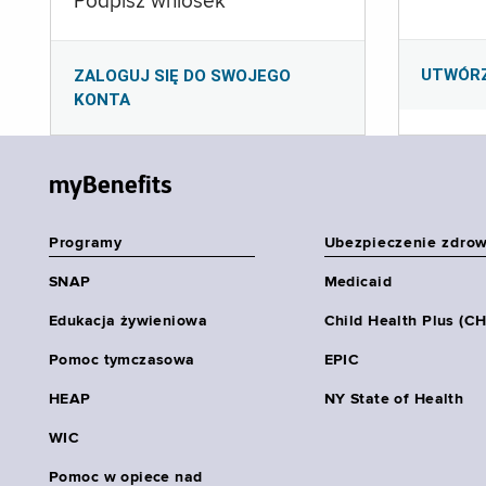
Podpisz wniosek
UTWÓR
ZALOGUJ SIĘ DO SWOJEGO
KONTA
myBenefits
Programy
Ubezpieczenie zdro
SNAP
Medicaid
Edukacja żywieniowa
Child Health Plus (C
Pomoc tymczasowa
EPIC
HEAP
NY State of Health
WIC
Pomoc w opiece nad