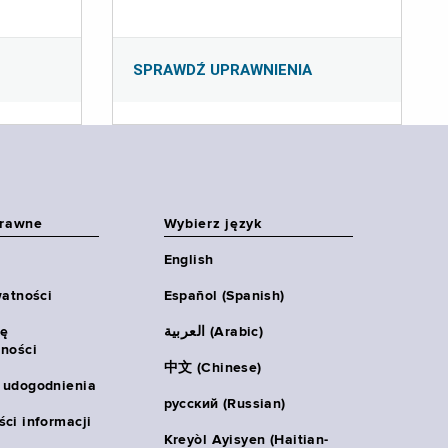
SPRAWDŹ UPRAWNIENIA
prawne
Wybierz język
English
watności
Español (Spanish)
ię
العربية (Arabic)
ności
中文 (Chinese)
 udogodnienia
русский (Russian)
ci informacji
Kreyòl Ayisyen (Haitian-