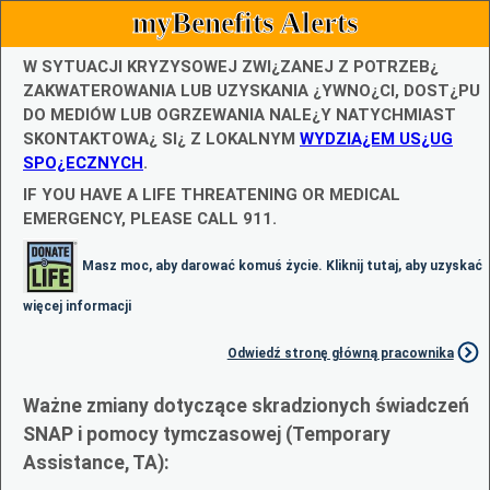
myBenefits Alerts
W SYTUACJI KRYZYSOWEJ ZWI¿ZANEJ Z POTRZEB¿
ZAKWATEROWANIA LUB UZYSKANIA ¿YWNO¿CI, DOST¿PU
DO MEDIÓW LUB OGRZEWANIA NALE¿Y NATYCHMIAST
SKONTAKTOWA¿ SI¿ Z LOKALNYM
WYDZIA¿EM US¿UG
SPO¿ECZNYCH
.
IF YOU HAVE A LIFE THREATENING OR MEDICAL
EMERGENCY, PLEASE CALL 911.
Masz moc, aby darować komuś życie. Kliknij tutaj, aby uzyskać
więcej informacji
Odwiedź stronę główną pracownika
Ważne zmiany dotyczące skradzionych świadczeń
SNAP i pomocy tymczasowej (Temporary
Assistance, TA):