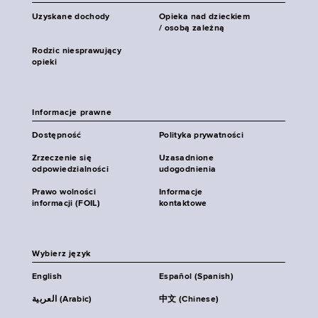
Uzyskane dochody
Opieka nad dzieckiem
/ osobą zależną
Rodzic niesprawujący
opieki
Informacje prawne
Dostępność
Polityka prywatności
Zrzeczenie się
Uzasadnione
odpowiedzialności
udogodnienia
Prawo wolności
Informacje
informacji (FOIL)
kontaktowe
Wybierz język
English
Español (Spanish)
العربية (Arabic)
中文 (Chinese)