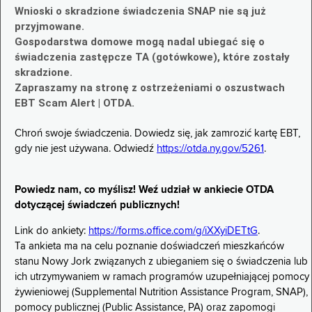
Wnioski o skradzione świadczenia SNAP nie są już
przyjmowane.
Gospodarstwa domowe mogą nadal ubiegać się o
świadczenia zastępcze TA (gotówkowe), które zostały
skradzione.
Zapraszamy na stronę z ostrzeżeniami o oszustwach
EBT Scam Alert | OTDA.
Chroń swoje świadczenia. Dowiedz się, jak zamrozić kartę EBT,
gdy nie jest używana. Odwiedź
https://otda.ny.gov/5261
.
Powiedz nam, co myślisz! Weź udział w ankiecie OTDA
dotyczącej świadczeń publicznych!
Link do ankiety:
https://forms.office.com/g/iXXyiDETtG
.
Ta ankieta ma na celu poznanie doświadczeń mieszkańców
stanu Nowy Jork związanych z ubieganiem się o świadczenia lub
ich utrzymywaniem w ramach programów uzupełniającej pomocy
żywieniowej (Supplemental Nutrition Assistance Program, SNAP),
pomocy publicznej (Public Assistance, PA) oraz zapomogi