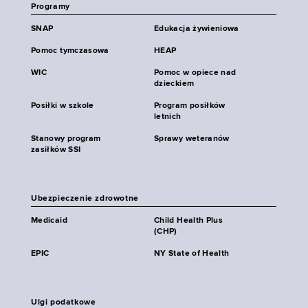
Programy
SNAP
Edukacja żywieniowa
Pomoc tymczasowa
HEAP
WIC
Pomoc w opiece nad
dzieckiem
Posiłki w szkole
Program posiłków
letnich
Stanowy program
Sprawy weteranów
zasiłków SSI
Ubezpieczenie zdrowotne
Medicaid
Child Health Plus
(CHP)
EPIC
NY State of Health
Ulgi podatkowe