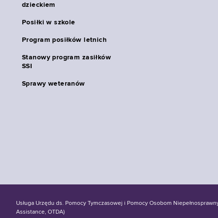
dzieckiem
Posiłki w szkole
Program posiłków letnich
Stanowy program zasiłków
SSI
Sprawy weteranów
Usługa Urzędu ds. Pomocy Tymczasowej i Pomocy Osobom Niepełnosprawnym S
Assistance, OTDA)