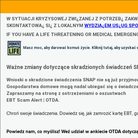
W SYTUACJI KRYZYSOWEJ ZWI¿ZANEJ Z POTRZEB¿ ZAKW
SKONTAKTOWA¿ SI¿ Z LOKALNYM
WYDZIA¿EM US¿UG SP
IF YOU HAVE A LIFE THREATENING OR MEDICAL EMERGENC
Masz moc, aby darować komuś życie. Kliknij tutaj, aby uzyskać 
Ważne zmiany dotyczące skradzionych świadczeń S
Wnioski o skradzione świadczenia SNAP nie są już przyjmo
Gospodarstwa domowe mogą nadal ubiegać się o świadczen
Zapraszamy na stronę z ostrzeżeniami o oszustwach
EBT Scam Alert | OTDA.
Chroń swoje świadczenia. Dowiedz się, jak zamrozić kartę EBT, 
Powiedz nam, co myślisz! Weź udział w ankiecie OTDA dotyczą