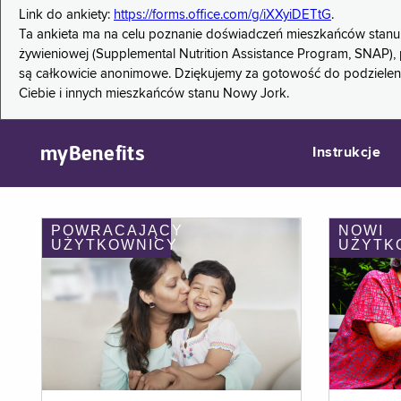
Link do ankiety:
https://forms.office.com/g/iXXyiDETtG
.
Ta ankieta ma na celu poznanie doświadczeń mieszkańców stanu
żywieniowej (Supplemental Nutrition Assistance Program, SNAP), 
są całkowicie anonimowe. Dziękujemy za gotowość do podzieleni
Ciebie i innych mieszkańców stanu Nowy Jork.
myBenefits
Instrukcje
POWRACAJĄCY
NOWI
UŻYTKOWNICY
UŻYTK