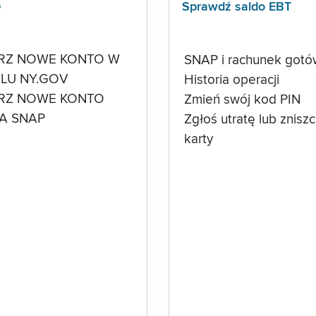
p
Sprawdź saldo EBT
RZ NOWE KONTO W
SNAP i rachunek got
LU NY.GOV
Historia operacji
RZ NOWE KONTO
Zmień swój kod PIN
A SNAP
Zgłoś utratę lub znisz
karty