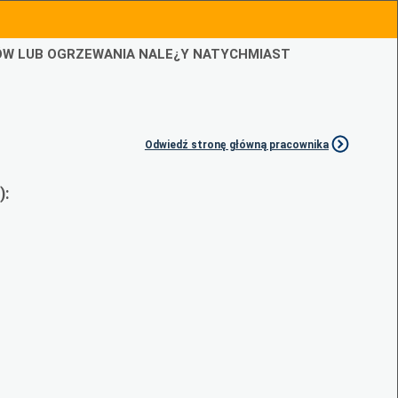
IÓW LUB OGRZEWANIA NALE¿Y NATYCHMIAST
Odwiedź stronę główną pracownika
):