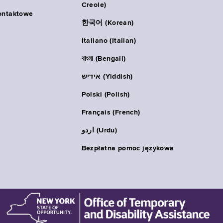
Creole)
ontaktowe
한국어 (Korean)
Italiano (Italian)
বাংলা (Bengali)
אידיש (Yiddish)
Polski (Polish)
Français (French)
اردو (Urdu)
Bezpłatna pomoc językowa