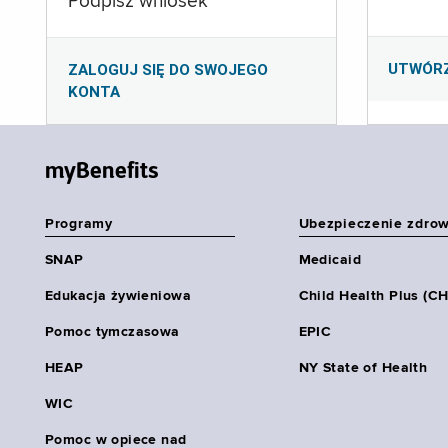
Podpisz wniosek
UTWÓR
ZALOGUJ SIĘ DO SWOJEGO
KONTA
myBenefits
Programy
Ubezpieczenie zdro
SNAP
Medicaid
Edukacja żywieniowa
Child Health Plus (C
Pomoc tymczasowa
EPIC
HEAP
NY State of Health
WIC
Pomoc w opiece nad