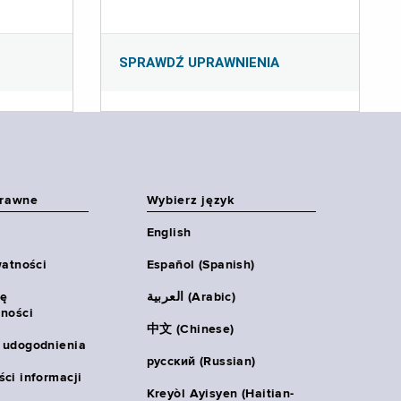
SPRAWDŹ UPRAWNIENIA
prawne
Wybierz język
English
watności
Español (Spanish)
ię
العربية (Arabic)
ności
中文 (Chinese)
 udogodnienia
русский (Russian)
ci informacji
Kreyòl Ayisyen (Haitian-