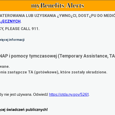
myBenefits Alerts
ATEROWANIA LUB UZYSKANIA ¿YWNO¿CI, DOST¿PU DO MED
O¿ECZNYCH
.
Y, PLEASE CALL 911.
więcej informacji
NAP i pomocy tymczasowej (Temporary Assistance, TA
wane.
ia zastępcze TA (gotówkowe), które zostały skradzione.
gdy nie jest używana. Odwiedź
https://otda.ny.gov/5261
.
cej świadczeń publicznych!