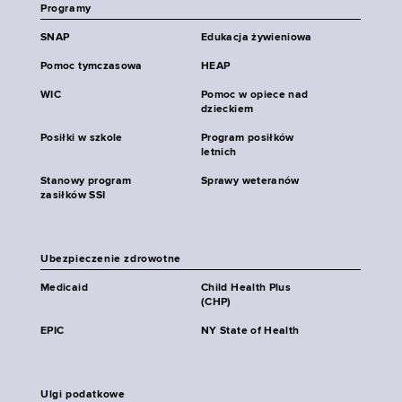
Programy
SNAP
Edukacja żywieniowa
Pomoc tymczasowa
HEAP
WIC
Pomoc w opiece nad
dzieckiem
Posiłki w szkole
Program posiłków
letnich
Stanowy program
Sprawy weteranów
zasiłków SSI
Ubezpieczenie zdrowotne
Medicaid
Child Health Plus
(CHP)
EPIC
NY State of Health
Ulgi podatkowe