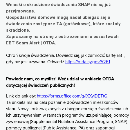
Wnioski o skradzione świadczenia SNAP nie są już
przyjmowane.
Gospodarstwa domowe mogą nadal ubiegać się o
świadczenia zastępcze TA (gotówkowe), które zostały
skradzione.
Zapraszamy na stronę z ostrzeżeniami o oszustwach
EBT Scam Alert | OTDA.
Chroń swoje świadczenia. Dowiedz się, jak zamrozić kartę EBT,
gdy nie jest używana. Odwiedź
https://otda.ny.gov/5261
.
Powiedz nam, co myślisz! Weź udział w ankiecie OTDA
dotyczącej świadczeń publicznych!
Link do ankiety:
https://forms.office.com/g/iXXyiDETtG
.
Ta ankieta ma na celu poznanie doświadczeń mieszkańców
stanu Nowy Jork związanych z ubieganiem się o świadczenia lub
ich utrzymywaniem w ramach programów uzupełniającej pomocy
żywieniowej (Supplemental Nutrition Assistance Program, SNAP),
pomocy publicznej (Public Assistance, PA) oraz zapomogi