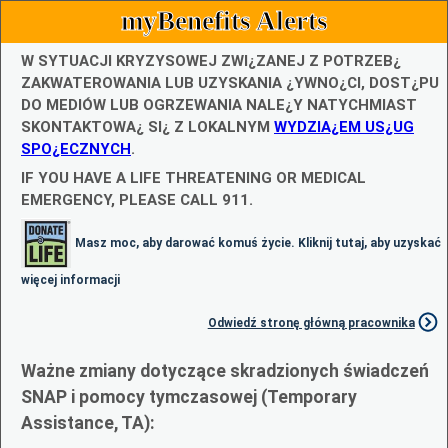
myBenefits Alerts
W SYTUACJI KRYZYSOWEJ ZWI¿ZANEJ Z POTRZEB¿
ZAKWATEROWANIA LUB UZYSKANIA ¿YWNO¿CI, DOST¿PU
DO MEDIÓW LUB OGRZEWANIA NALE¿Y NATYCHMIAST
SKONTAKTOWA¿ SI¿ Z LOKALNYM
WYDZIA¿EM US¿UG
SPO¿ECZNYCH
.
IF YOU HAVE A LIFE THREATENING OR MEDICAL
EMERGENCY, PLEASE CALL 911.
Masz moc, aby darować komuś życie. Kliknij tutaj, aby uzyskać
więcej informacji
Odwiedź stronę główną pracownika
Ważne zmiany dotyczące skradzionych świadczeń
SNAP i pomocy tymczasowej (Temporary
Assistance, TA):