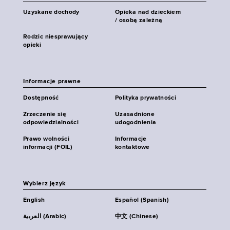
Uzyskane dochody
Opieka nad dzieckiem
/ osobą zależną
Rodzic niesprawujący
opieki
Informacje prawne
Dostępność
Polityka prywatności
Zrzeczenie się
Uzasadnione
odpowiedzialności
udogodnienia
Prawo wolności
Informacje
informacji (FOIL)
kontaktowe
Wybierz język
English
Español (Spanish)
العربية (Arabic)
中文 (Chinese)