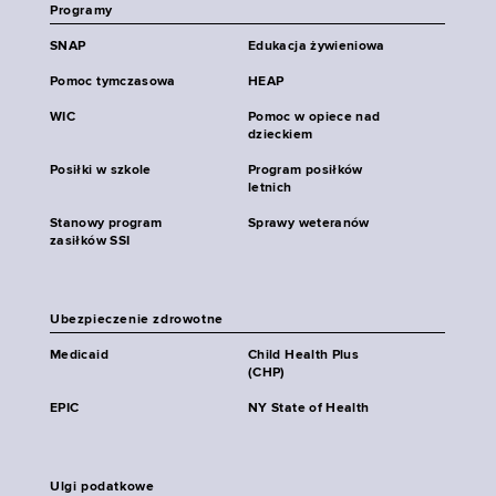
Programy
SNAP
Edukacja żywieniowa
Pomoc tymczasowa
HEAP
WIC
Pomoc w opiece nad
dzieckiem
Posiłki w szkole
Program posiłków
letnich
Stanowy program
Sprawy weteranów
zasiłków SSI
Ubezpieczenie zdrowotne
Medicaid
Child Health Plus
(CHP)
EPIC
NY State of Health
Ulgi podatkowe