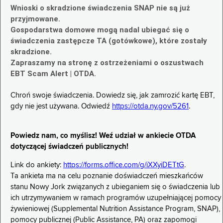
Wnioski o skradzione świadczenia SNAP nie są już
przyjmowane.
Gospodarstwa domowe mogą nadal ubiegać się o
świadczenia zastępcze TA (gotówkowe), które zostały
skradzione.
Zapraszamy na stronę z ostrzeżeniami o oszustwach
EBT Scam Alert | OTDA.
Chroń swoje świadczenia. Dowiedz się, jak zamrozić kartę EBT,
gdy nie jest używana. Odwiedź
https://otda.ny.gov/5261
.
Powiedz nam, co myślisz! Weź udział w ankiecie OTDA
dotyczącej świadczeń publicznych!
Link do ankiety:
https://forms.office.com/g/iXXyiDETtG
.
Ta ankieta ma na celu poznanie doświadczeń mieszkańców
stanu Nowy Jork związanych z ubieganiem się o świadczenia lub
ich utrzymywaniem w ramach programów uzupełniającej pomocy
żywieniowej (Supplemental Nutrition Assistance Program, SNAP),
pomocy publicznej (Public Assistance, PA) oraz zapomogi