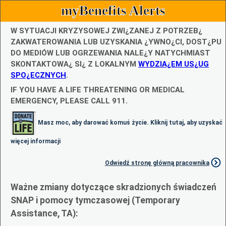
myBenefits Alerts
W SYTUACJI KRYZYSOWEJ ZWI¿ZANEJ Z POTRZEB¿
ZAKWATEROWANIA LUB UZYSKANIA ¿YWNO¿CI, DOST¿PU
DO MEDIÓW LUB OGRZEWANIA NALE¿Y NATYCHMIAST
SKONTAKTOWA¿ SI¿ Z LOKALNYM
WYDZIA¿EM US¿UG
SPO¿ECZNYCH
.
IF YOU HAVE A LIFE THREATENING OR MEDICAL
EMERGENCY, PLEASE CALL 911.
Masz moc, aby darować komuś życie. Kliknij tutaj, aby uzyskać
więcej informacji
Odwiedź stronę główną pracownika
Ważne zmiany dotyczące skradzionych świadczeń
SNAP i pomocy tymczasowej (Temporary
Assistance, TA):