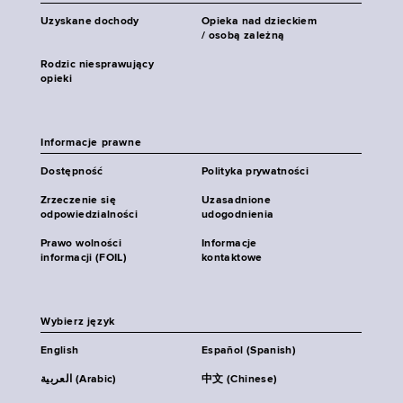
Uzyskane dochody
Opieka nad dzieckiem
/ osobą zależną
Rodzic niesprawujący
opieki
Informacje prawne
Dostępność
Polityka prywatności
Zrzeczenie się
Uzasadnione
odpowiedzialności
udogodnienia
Prawo wolności
Informacje
informacji (FOIL)
kontaktowe
Wybierz język
English
Español (Spanish)
العربية (Arabic)
中文 (Chinese)