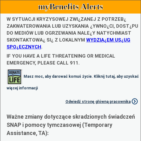
myBenefits Alerts
W SYTUACJI KRYZYSOWEJ ZWI¿ZANEJ Z POTRZEB¿
ZAKWATEROWANIA LUB UZYSKANIA ¿YWNO¿CI, DOST¿PU
DO MEDIÓW LUB OGRZEWANIA NALE¿Y NATYCHMIAST
SKONTAKTOWA¿ SI¿ Z LOKALNYM
WYDZIA¿EM US¿UG
SPO¿ECZNYCH
.
IF YOU HAVE A LIFE THREATENING OR MEDICAL
EMERGENCY, PLEASE CALL 911.
Masz moc, aby darować komuś życie. Kliknij tutaj, aby uzyskać
więcej informacji
Odwiedź stronę główną pracownika
Ważne zmiany dotyczące skradzionych świadczeń
SNAP i pomocy tymczasowej (Temporary
Assistance, TA):