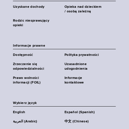
Uzyskane dochody
Opieka nad dzieckiem
/ osobą zależną
Rodzic niesprawujący
opieki
Informacje prawne
Dostępność
Polityka prywatności
Zrzeczenie się
Uzasadnione
odpowiedzialności
udogodnienia
Prawo wolności
Informacje
informacji (FOIL)
kontaktowe
Wybierz język
English
Español (Spanish)
العربية (Arabic)
中文 (Chinese)