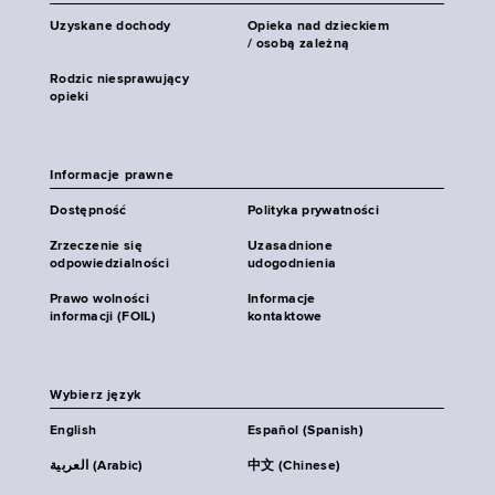
Uzyskane dochody
Opieka nad dzieckiem
/ osobą zależną
Rodzic niesprawujący
opieki
Informacje prawne
Dostępność
Polityka prywatności
Zrzeczenie się
Uzasadnione
odpowiedzialności
udogodnienia
Prawo wolności
Informacje
informacji (FOIL)
kontaktowe
Wybierz język
English
Español (Spanish)
العربية (Arabic)
中文 (Chinese)