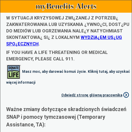
myBenefits Alerts
W SYTUACJI KRYZYSOWEJ ZWI¿ZANEJ Z POTRZEB¿
ZAKWATEROWANIA LUB UZYSKANIA ¿YWNO¿CI, DOST¿PU
DO MEDIÓW LUB OGRZEWANIA NALE¿Y NATYCHMIAST
SKONTAKTOWA¿ SI¿ Z LOKALNYM
WYDZIA¿EM US¿UG
SPO¿ECZNYCH
.
IF YOU HAVE A LIFE THREATENING OR MEDICAL
EMERGENCY, PLEASE CALL 911.
Masz moc, aby darować komuś życie. Kliknij tutaj, aby uzyskać
więcej informacji
Odwiedź stronę główną pracownika
Ważne zmiany dotyczące skradzionych świadczeń
SNAP i pomocy tymczasowej (Temporary
Assistance, TA):