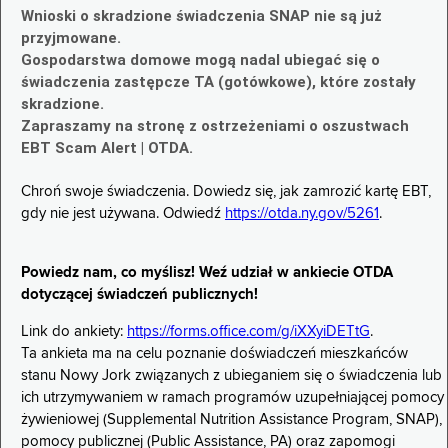
Wnioski o skradzione świadczenia SNAP nie są już
przyjmowane.
Gospodarstwa domowe mogą nadal ubiegać się o
świadczenia zastępcze TA (gotówkowe), które zostały
skradzione.
Zapraszamy na stronę z ostrzeżeniami o oszustwach
EBT Scam Alert | OTDA.
Chroń swoje świadczenia. Dowiedz się, jak zamrozić kartę EBT,
gdy nie jest używana. Odwiedź
https://otda.ny.gov/5261
.
Powiedz nam, co myślisz! Weź udział w ankiecie OTDA
dotyczącej świadczeń publicznych!
Link do ankiety:
https://forms.office.com/g/iXXyiDETtG
.
Ta ankieta ma na celu poznanie doświadczeń mieszkańców
stanu Nowy Jork związanych z ubieganiem się o świadczenia lub
ich utrzymywaniem w ramach programów uzupełniającej pomocy
żywieniowej (Supplemental Nutrition Assistance Program, SNAP),
pomocy publicznej (Public Assistance, PA) oraz zapomogi