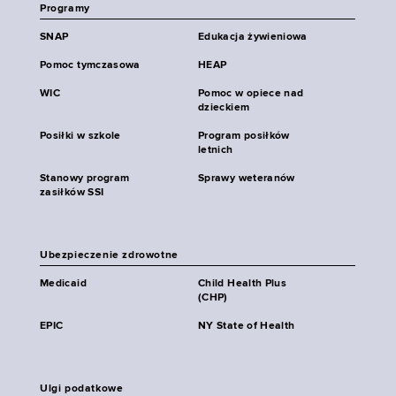
Programy
SNAP
Edukacja żywieniowa
Pomoc tymczasowa
HEAP
WIC
Pomoc w opiece nad
dzieckiem
Posiłki w szkole
Program posiłków
letnich
Stanowy program
Sprawy weteranów
zasiłków SSI
Ubezpieczenie zdrowotne
Medicaid
Child Health Plus
(CHP)
EPIC
NY State of Health
Ulgi podatkowe