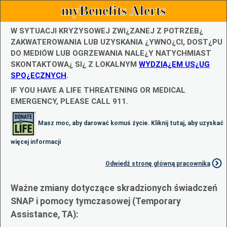
myBenefits Alerts
W SYTUACJI KRYZYSOWEJ ZWI¿ZANEJ Z POTRZEB¿
ZAKWATEROWANIA LUB UZYSKANIA ¿YWNO¿CI, DOST¿PU
DO MEDIÓW LUB OGRZEWANIA NALE¿Y NATYCHMIAST
SKONTAKTOWA¿ SI¿ Z LOKALNYM
WYDZIA¿EM US¿UG
SPO¿ECZNYCH
.
IF YOU HAVE A LIFE THREATENING OR MEDICAL
EMERGENCY, PLEASE CALL 911.
Masz moc, aby darować komuś życie. Kliknij tutaj, aby uzyskać
więcej informacji
Odwiedź stronę główną pracownika
Ważne zmiany dotyczące skradzionych świadczeń
SNAP i pomocy tymczasowej (Temporary
Assistance, TA):