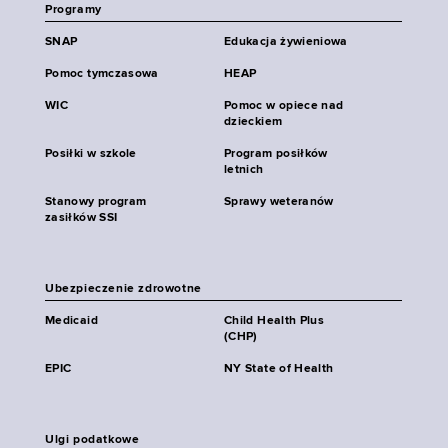
Programy
SNAP
Edukacja żywieniowa
Pomoc tymczasowa
HEAP
WIC
Pomoc w opiece nad
dzieckiem
Posiłki w szkole
Program posiłków
letnich
Stanowy program
Sprawy weteranów
zasiłków SSI
Ubezpieczenie zdrowotne
Medicaid
Child Health Plus
(CHP)
EPIC
NY State of Health
Ulgi podatkowe