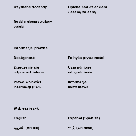
Uzyskane dochody
Opieka nad dzieckiem
/ osobą zależną
Rodzic niesprawujący
opieki
Informacje prawne
Dostępność
Polityka prywatności
Zrzeczenie się
Uzasadnione
odpowiedzialności
udogodnienia
Prawo wolności
Informacje
informacji (FOIL)
kontaktowe
Wybierz język
English
Español (Spanish)
العربية (Arabic)
中文 (Chinese)