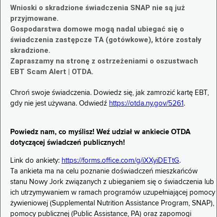
Wnioski o skradzione świadczenia SNAP nie są już
przyjmowane.
Gospodarstwa domowe mogą nadal ubiegać się o
świadczenia zastępcze TA (gotówkowe), które zostały
skradzione.
Zapraszamy na stronę z ostrzeżeniami o oszustwach
EBT Scam Alert | OTDA.
Chroń swoje świadczenia. Dowiedz się, jak zamrozić kartę EBT,
gdy nie jest używana. Odwiedź
https://otda.ny.gov/5261
.
Powiedz nam, co myślisz! Weź udział w ankiecie OTDA
dotyczącej świadczeń publicznych!
Link do ankiety:
https://forms.office.com/g/iXXyiDETtG
.
Ta ankieta ma na celu poznanie doświadczeń mieszkańców
stanu Nowy Jork związanych z ubieganiem się o świadczenia lub
ich utrzymywaniem w ramach programów uzupełniającej pomocy
żywieniowej (Supplemental Nutrition Assistance Program, SNAP),
pomocy publicznej (Public Assistance, PA) oraz zapomogi