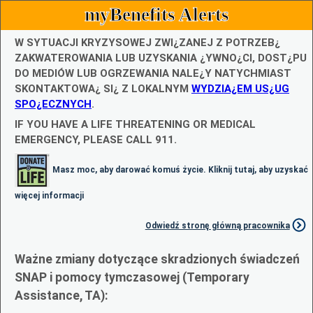
myBenefits Alerts
W SYTUACJI KRYZYSOWEJ ZWI¿ZANEJ Z POTRZEB¿
ZAKWATEROWANIA LUB UZYSKANIA ¿YWNO¿CI, DOST¿PU
DO MEDIÓW LUB OGRZEWANIA NALE¿Y NATYCHMIAST
SKONTAKTOWA¿ SI¿ Z LOKALNYM
WYDZIA¿EM US¿UG
SPO¿ECZNYCH
.
IF YOU HAVE A LIFE THREATENING OR MEDICAL
EMERGENCY, PLEASE CALL 911.
Masz moc, aby darować komuś życie. Kliknij tutaj, aby uzyskać
więcej informacji
Odwiedź stronę główną pracownika
Ważne zmiany dotyczące skradzionych świadczeń
SNAP i pomocy tymczasowej (Temporary
Assistance, TA):