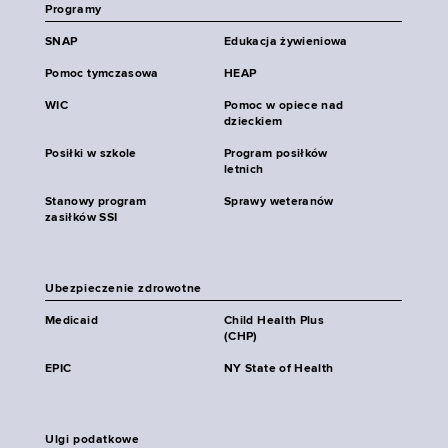
Programy
SNAP
Edukacja żywieniowa
Pomoc tymczasowa
HEAP
WIC
Pomoc w opiece nad
dzieckiem
Posiłki w szkole
Program posiłków
letnich
Stanowy program
Sprawy weteranów
zasiłków SSI
Ubezpieczenie zdrowotne
Medicaid
Child Health Plus
(CHP)
EPIC
NY State of Health
Ulgi podatkowe