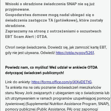
Wnioski o skradzione świadczenia SNAP nie są już
przyjmowane.
Gospodarstwa domowe mogą nadal ubiegać się o
świadczenia zastępcze TA (gotówkowe), które zostały
skradzione.
Zapraszamy na stronę z ostrzeżeniami o oszustwach
EBT Scam Alert | OTDA.
Chroń swoje świadczenia. Dowiedz się, jak zamrozić kartę EBT,
gdy nie jest używana. Odwiedź
https://otda.ny.gov/5261
.
Powiedz nam, co myślisz! Weź udział w ankiecie OTDA
dotyczącej świadczeń publicznych!
Link do ankiety:
https://forms.office.com/g/iXXyiDETtG
.
Ta ankieta ma na celu poznanie doświadczeń mieszkańców
stanu Nowy Jork związanych z ubieganiem się o świadczenia lub
ich utrzymywaniem w ramach programów uzupełniającej pomocy
żywieniowej (Supplemental Nutrition Assistance Program, SNAP),
pomocy publicznej (Public Assistance, PA) oraz zapomogi