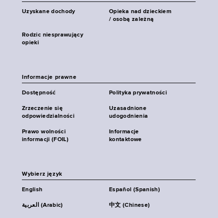
Uzyskane dochody
Opieka nad dzieckiem
/ osobą zależną
Rodzic niesprawujący
opieki
Informacje prawne
Dostępność
Polityka prywatności
Zrzeczenie się
Uzasadnione
odpowiedzialności
udogodnienia
Prawo wolności
Informacje
informacji (FOIL)
kontaktowe
Wybierz język
English
Español (Spanish)
العربية (Arabic)
中文 (Chinese)