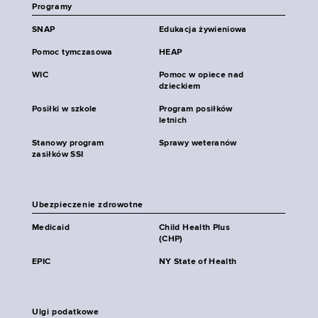
Programy
SNAP
Edukacja żywieniowa
Pomoc tymczasowa
HEAP
WIC
Pomoc w opiece nad
dzieckiem
Posiłki w szkole
Program posiłków
letnich
Stanowy program
Sprawy weteranów
zasiłków SSI
Ubezpieczenie zdrowotne
Medicaid
Child Health Plus
(CHP)
EPIC
NY State of Health
Ulgi podatkowe