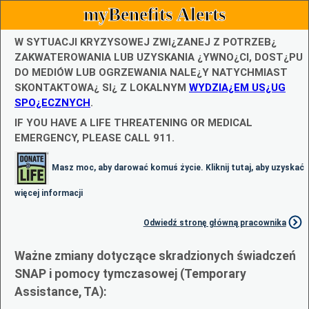
myBenefits Alerts
W SYTUACJI KRYZYSOWEJ ZWI¿ZANEJ Z POTRZEB¿
ZAKWATEROWANIA LUB UZYSKANIA ¿YWNO¿CI, DOST¿PU
DO MEDIÓW LUB OGRZEWANIA NALE¿Y NATYCHMIAST
SKONTAKTOWA¿ SI¿ Z LOKALNYM
WYDZIA¿EM US¿UG
SPO¿ECZNYCH
.
IF YOU HAVE A LIFE THREATENING OR MEDICAL
EMERGENCY, PLEASE CALL 911.
Masz moc, aby darować komuś życie. Kliknij tutaj, aby uzyskać
więcej informacji
Odwiedź stronę główną pracownika
Ważne zmiany dotyczące skradzionych świadczeń
SNAP i pomocy tymczasowej (Temporary
Assistance, TA):