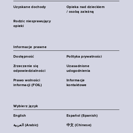
Uzyskane dochody
Opieka nad dzieckiem
/ osobą zależną
Rodzic niesprawujący
opieki
Informacje prawne
Dostępność
Polityka prywatności
Zrzeczenie się
Uzasadnione
odpowiedzialności
udogodnienia
Prawo wolności
Informacje
informacji (FOIL)
kontaktowe
Wybierz język
English
Español (Spanish)
العربية (Arabic)
中文 (Chinese)