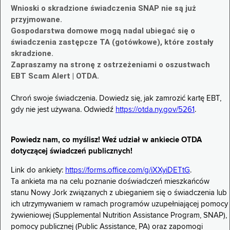
Wnioski o skradzione świadczenia SNAP nie są już
przyjmowane.
Gospodarstwa domowe mogą nadal ubiegać się o
świadczenia zastępcze TA (gotówkowe), które zostały
skradzione.
Zapraszamy na stronę z ostrzeżeniami o oszustwach
EBT Scam Alert | OTDA.
Chroń swoje świadczenia. Dowiedz się, jak zamrozić kartę EBT,
gdy nie jest używana. Odwiedź
https://otda.ny.gov/5261
.
Powiedz nam, co myślisz! Weź udział w ankiecie OTDA
dotyczącej świadczeń publicznych!
Link do ankiety:
https://forms.office.com/g/iXXyiDETtG
.
Ta ankieta ma na celu poznanie doświadczeń mieszkańców
stanu Nowy Jork związanych z ubieganiem się o świadczenia lub
ich utrzymywaniem w ramach programów uzupełniającej pomocy
żywieniowej (Supplemental Nutrition Assistance Program, SNAP),
pomocy publicznej (Public Assistance, PA) oraz zapomogi