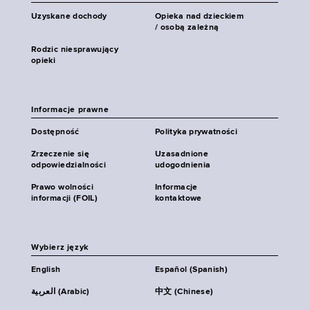
Uzyskane dochody
Opieka nad dzieckiem
/ osobą zależną
Rodzic niesprawujący
opieki
Informacje prawne
Dostępność
Polityka prywatności
Zrzeczenie się
Uzasadnione
odpowiedzialności
udogodnienia
Prawo wolności
Informacje
informacji (FOIL)
kontaktowe
Wybierz język
English
Español (Spanish)
العربية (Arabic)
中文 (Chinese)