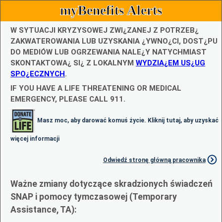
myBenefits Alerts
W SYTUACJI KRYZYSOWEJ ZWI¿ZANEJ Z POTRZEB¿
ZAKWATEROWANIA LUB UZYSKANIA ¿YWNO¿CI, DOST¿PU
DO MEDIÓW LUB OGRZEWANIA NALE¿Y NATYCHMIAST
SKONTAKTOWA¿ SI¿ Z LOKALNYM
WYDZIA¿EM US¿UG
SPO¿ECZNYCH
.
IF YOU HAVE A LIFE THREATENING OR MEDICAL
EMERGENCY, PLEASE CALL 911.
Masz moc, aby darować komuś życie. Kliknij tutaj, aby uzyskać
więcej informacji
Odwiedź stronę główną pracownika
Ważne zmiany dotyczące skradzionych świadczeń
SNAP i pomocy tymczasowej (Temporary
Assistance, TA):