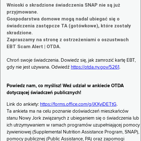
Wnioski o skradzione świadczenia SNAP nie są już
przyjmowane.
Gospodarstwa domowe mogą nadal ubiegać się o
świadczenia zastępcze TA (gotówkowe), które zostały
skradzione.
Zapraszamy na stronę z ostrzeżeniami o oszustwach
EBT Scam Alert | OTDA.
Chroń swoje świadczenia. Dowiedz się, jak zamrozić kartę EBT,
gdy nie jest używana. Odwiedź
https://otda.ny.gov/5261
.
Powiedz nam, co myślisz! Weź udział w ankiecie OTDA
dotyczącej świadczeń publicznych!
Link do ankiety:
https://forms.office.com/g/iXXyiDETtG
.
Ta ankieta ma na celu poznanie doświadczeń mieszkańców
stanu Nowy Jork związanych z ubieganiem się o świadczenia lub
ich utrzymywaniem w ramach programów uzupełniającej pomocy
żywieniowej (Supplemental Nutrition Assistance Program, SNAP),
pomocy publicznej (Public Assistance, PA) oraz zapomogi