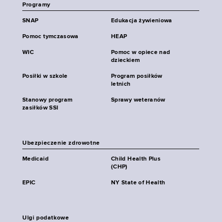
Programy
SNAP
Edukacja żywieniowa
Pomoc tymczasowa
HEAP
WIC
Pomoc w opiece nad
dzieckiem
Posiłki w szkole
Program posiłków
letnich
Stanowy program
Sprawy weteranów
zasiłków SSI
Ubezpieczenie zdrowotne
Medicaid
Child Health Plus
(CHP)
EPIC
NY State of Health
Ulgi podatkowe